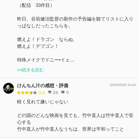
（配信 33作目）
昨日、谷垣健治監督の新作の予告編を観てリストに入り
っぱなしだったこちらを。
燃えよ！ドラゴン ならぬ、
燃えよ！デブゴン！
特殊メイクでドニー•イェ…
>>続きを読む
けんちん汁の感想・評価
2026/03/25 10:44
24
0
3.6
軽く見れて嫌いじゃない
どの国のどんな映画を見ても、竹中直人は竹中直人で安
心する
竹中直人が竹中直人なうちは、世界は平和ってこと