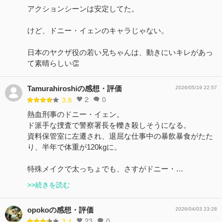
アクションシーンは安定してた。
けど、ドニー・イェンのキャラじゃない。
日本のヤクザ役の若い兄ちゃんは、動きにいキレがあっ
て素晴らしい👏
Tamurahiroshiの感想・評価
2026/05/19 22:57
2
0
3.8
熱血刑事のドニー・イェン。
ド派手な捜査で警察署長を轢き殺しそうになる。
資料保管室に左遷され、退屈な仕事中の暴飲暴食がたた
り、半年で体重が120kgに。
特殊メイクで太っちょでも、さすがドニー・…
>>続きを読む
opokoの感想・評価
2026/04/03 23:28
23
0
3.4