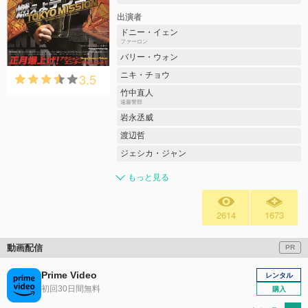
出演者
ドニー・イェン
ファーロン
バリー・ウォン
3.5
ニキ・チョウ
竹中直人
遠藤警部
岩永丞威
渡辺哲
ジェシカ・ジャン
もっと見る
2614
1673
動画配信
PR
Prime Video
レンタル
初回30日間無料
購入