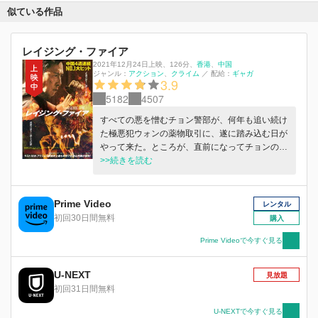
似ている作品
レイジング・ファイア
2021年12月24日上映
、
126分
、
香港
中国
ジャンル：
アクション
クライム
／
配給：
ギャガ
3.9
5182
4507
すべての悪を憎むチョン警部が、何年も追い続け
た極悪犯ウォンの薬物取引に、遂に踏み込む日が
やって来た。ところが、直前になってチョンのチ
ームは作戦から外され、警察の動きを熟知した何
>>続きを読む
者かが、捜査官たちをウォンの一味もろとも惨殺
しブツを奪う。捜査線上に浮かび上がったのは、
元エリート警察官で、チョンを師のように慕って
Prime Video
レンタル
いたンゴウと彼の元部下たちだ。遡ること4年
初回30日間無料
購入
前、チョンとンゴウを永遠に引き裂く事件が起き
ていた。その時、生まれたンゴウの闇より深い復
Prime Videoで今すぐ見る
讐心が、さらに恐るべき計画を企てていた──。
U-NEXT
見放題
初回31日間無料
U-NEXTで今すぐ見る