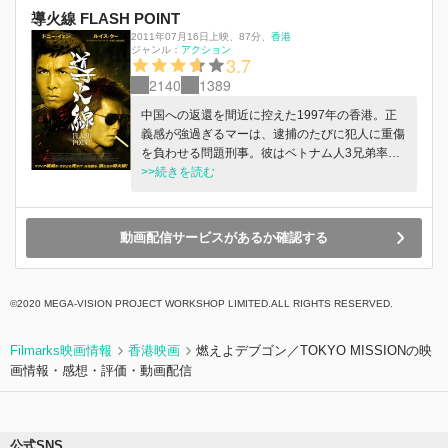
導火線 FLASH POINT
2011年07月16日上映
、
87分
、
香港
ジャンル：
アクション
3.7
2140
1389
中国への返還を間近に控えた1997年の香港。正
義感が強過ぎるマーは、逮捕のたびに犯人に重傷
を負わせる問題刑事。彼はベトナム人3兄弟率い
る凶悪な犯罪組織を追っていた。そんななか、潜
>>続きを読む
入捜査を行っていたマーの相棒・ウィルソンが正
体を見破られ…。
動画配信サービスがあるか確認する
©2020 MEGA-VISION PROJECT WORKSHOP LIMITED.ALL RIGHTS RESERVED.
Filmarks映画情報
香港映画
燃えよデブゴン／TOKYO MISSIONの映
画情報・感想・評価・動画配信
公式SNS