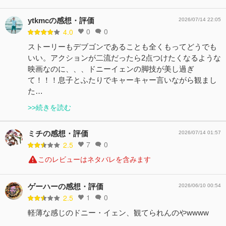
ytkmcの感想・評価
2026/07/14 22:05
0
0
4.0
ストーリーもデブゴンであることも全くもってどうでも
いい。アクションが二流だったら2点つけたくなるような
映画なのに、、、ドニーイェンの脚技が美し過ぎ
て！！！息子とふたりでキャーキャー言いながら観まし
た…
>>続きを読む
ミチの感想・評価
2026/07/14 01:57
7
0
2.5
このレビューはネタバレを含みます
ゲーハーの感想・評価
2026/06/10 00:54
1
0
2.5
軽薄な感じのドニー・イェン、観てられんのやwwww