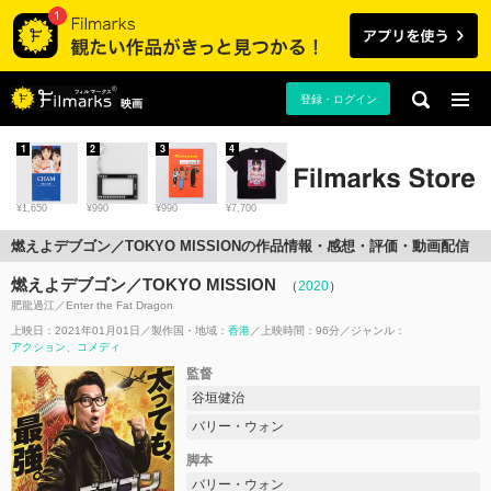
登録・ログイン
映画
1
2
3
4
¥1,650
¥990
¥990
¥7,700
燃えよデブゴン／TOKYO MISSIONの作品情報・感想・評価・動画配信
燃えよデブゴン／TOKYO MISSION
（
2020
）
肥龍過江／Enter the Fat Dragon
上映日：2021年01月01日
製作国・地域：
香港
上映時間：96分
ジャンル：
アクション
コメディ
監督
谷垣健治
バリー・ウォン
脚本
バリー・ウォン