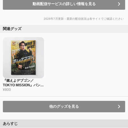
動画配信サービスの詳しい情報を見る
2026年7月更新：最新の配信状況は各サイトでご確認ください
関連グッズ
『燃えよデブゴン／
TOKYO MISSION』パンフ
レット
¥800
他のグッズを見る
あらすじ