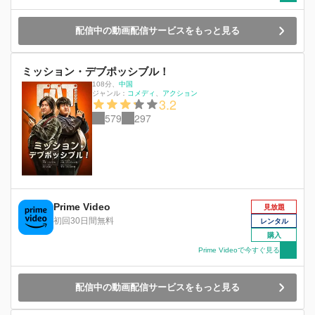
配信中の動画配信サービスをもっと見る
ミッション・デブポッシブル！
108分
、
中国
ジャンル：
コメディ
アクション
3.2
579
297
Prime Video
見放題
初回30日間無料
レンタル
購入
Prime Videoで今すぐ見る
配信中の動画配信サービスをもっと見る