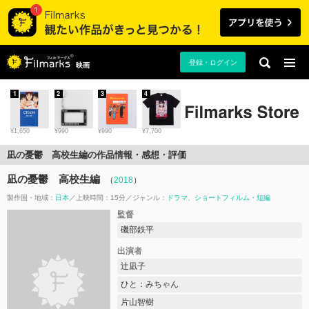
登録・ログイン
映画
1
2
3
4
¥1,650
¥990
¥990
¥7,700
凪の憂鬱 高校生編の作品情報・感想・評価
凪の憂鬱 高校生編
（
2018
）
製作国・地域：
日本
上映時間：15分
ジャンル：
ドラマ
ショートフィルム・短編
監督
磯部鉄平
出演者
辻凪子
ひと：みちゃん
片山智樹