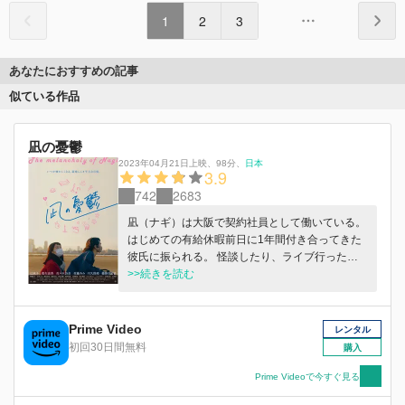
1
2
3
あなたにおすすめの記事
似ている作品
凪の憂鬱
2023年04月21日上映
、
98分
、
日本
3.9
742
2683
凪（ナギ）は大阪で契約社員として働いている。
はじめての有給休暇前日に1年間付き合ってきた
彼氏に振られる。 怪談したり、ライブ行った
り、ゲートボールしたり、昔好きだった人に再会
>>続きを読む
したり、大喧嘩したり。 凪のメランコリックな
有給休暇は過ぎていく
Prime Video
レンタル
初回30日間無料
購入
Prime Videoで今すぐ見る