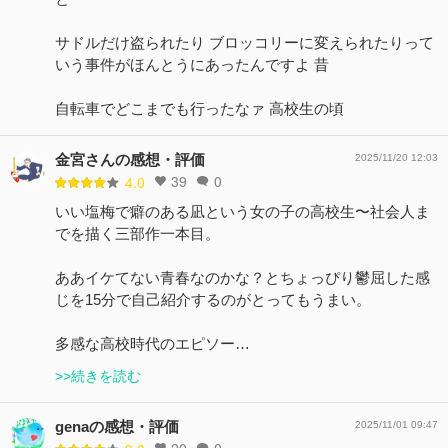
サドルだけ盗られたり ブロッコリーに変えられたりって
いう事件がほんとうにあったんですよ 昔
自転車でどこまでも行ったなァ 高校生の頃
金宮さんの感想・評価
2025/11/20 12:03
39
0
4.0
いい塩梅で癖のある凪という女の子の高校生〜社会人ま
でを描く三部作一本目。
ああイケてない青春なのかな？とちょっぴり鬱屈した感
じを15分で自己紹介するのがとってもうまい。
多感な高校時代のエピソー…
>>続きを読む
genaの感想・評価
2025/11/01 09:47
20
0