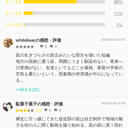
3.1 - 4.0
65%
2.1 - 3.0
11%
1.0 - 2.0
1%
whitebearの感想・評価
2026/05/25 09:30
0
0
-
凪の生きづらさの原点みたいな部分を描いた短編
地方の高校に通う凪、周囲にうまく馴染めない、将来へ
の実感がない、友達といてもどこか孤独、家庭や学校の
空気も重たいという、思春期の停滞感が中心になってい
る…
>>続きを読む
駄菓子菓子の感想・評価
2026/05/04 15:39
0
0
3.5
網走に引っ越してきた放送部の凪は自主制作で地域の魅
力を街の人に聞く動画を撮り始める。凪の前に度々現れ