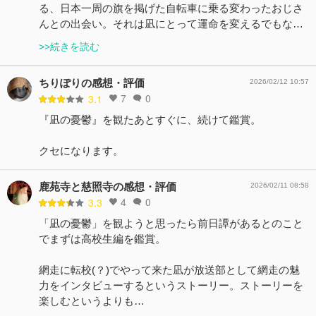
る、日本一周の旗を掲げた自転車に乗る変わったおじさ
んとの出会い。それは凪にとって運命を変えるでもな…
>>続きを読む
ちりぽりの感想・評価
2026/02/12 10:57
7
0
3.1
『凪の憂鬱』を観たあとすぐに、続けて鑑賞。
クセになります。
鹿苑寺と慈照寺の感想・評価
2026/02/11 08:58
4
0
3.3
「凪の憂鬱」を観ようと思ったら前日譚があるとのこと
でまずは高校生編を鑑賞。
網走に転校(？)でやって来た凪が放送部として網走の魅
力をインタビューするというストーリー。ストーリーを
楽しむというよりも…