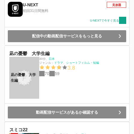
U-NEXT
見放題
初回31日間無料
U-NEXTで今すぐ見る
配信中の動画配信サービスをもっと見る
凪の憂鬱 大学生編
30分
、
日本
ジャンル：
ドラマ
ショートフィルム・短編
3.8
70
59
凪の憂鬱 大学
生編
動画配信サービスがあるか確認する
スミコ22