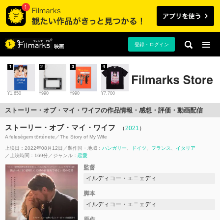
登録・ログイン
映画
1
2
3
4
¥1,650
¥990
¥990
¥7,700
ストーリー・オブ・マイ・ワイフの作品情報・感想・評価・動画配信
ストーリー・オブ・マイ・ワイフ
（
2021
）
A feleségem története／The Story of My Wife
上映日：2022年08月12日
製作国・地域：
ハンガリー
ドイツ
フランス
イタリア
上映時間：169分
ジャンル：
恋愛
監督
イルディコー・エニェディ
脚本
イルディコー・エニェディ
原作