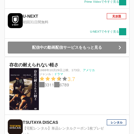
Prime Videoで今すぐ見る
U-NEXT
見放題
初回31日間無料
U-NEXTで今すぐ見る
配信中の動画配信サービスをもっと見る
存在の耐えられない軽さ
1988年10月29日上映
、
173分
、
アメリカ
ジャンル：
ドラマ
3.7
3311
6789
TSUTAYA DISCAS
レンタル
【宅配レンタル】単品レンタルクーポン1枚プレゼ
ント