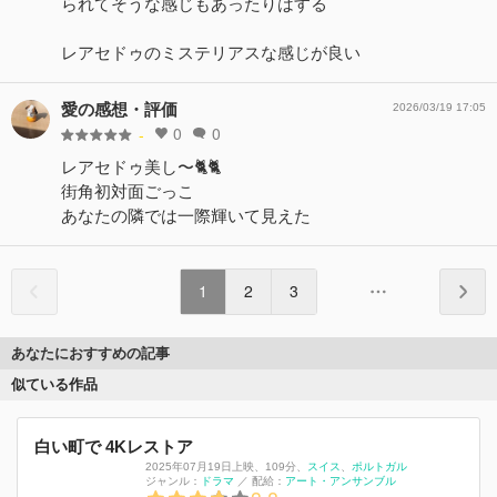
られてそうな感じもあったりはする
レアセドゥのミステリアスな感じが良い
愛の感想・評価
2026/03/19 17:05
0
0
-
レアセドゥ美し〜🐈🐈
街角初対面ごっこ
あなたの隣では一際輝いて見えた
1
2
3
あなたにおすすめの記事
似ている作品
白い町で 4Kレストア
2025年07月19日上映
、
109分
、
スイス
ポルトガル
ジャンル：
ドラマ
／
配給：
アート・アンサンブル