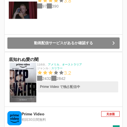
3.8
97
390
動画配信サービスがあるか確認する
底知れぬ愛の闇
116分
、
アメリカ
オーストラリア
ジャンル：
スリラー
3.2
2432
2842
Prime Video で独占配信中
Prime Video
見放題
初回30日間無料