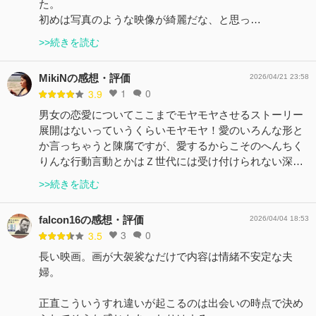
た。
初めは写真のような映像が綺麗だな、と思っ…
>>続きを読む
MikiNの感想・評価
2026/04/21 23:58
1
0
3.9
男女の恋愛についてここまでモヤモヤさせるストーリー
展開はないっていうくらいモヤモヤ！愛のいろんな形と
か言っちゃうと陳腐ですが、愛するからこそのへんちく
りんな行動言動とかはＺ世代には受け付けられない深…
>>続きを読む
falcon16の感想・評価
2026/04/04 18:53
3
0
3.5
長い映画。画が大袈裟なだけで内容は情緒不安定な夫
婦。
正直こういうすれ違いが起こるのは出会いの時点で決め