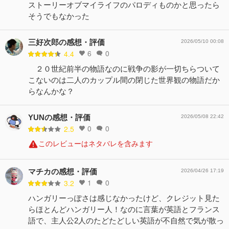
ストーリーオブマイライフのパロディものかと思ったら
そうでもなかった
三好次郎の感想・評価
2026/05/10 00:08
6
0
4.4
２０世紀前半の物語なのに戦争の影が一切ちらついて
こないのは二人のカップル間の閉じた世界観の物語だか
らなんかな？
YUNの感想・評価
2026/05/08 22:42
0
0
2.5
このレビューはネタバレを含みます
マチカの感想・評価
2026/04/26 17:19
1
0
3.2
ハンガリーっぽさは感じなかったけど、クレジット見た
らほとんどハンガリー人！なのに言葉が英語とフランス
語で、主人公2人のたどたどしい英語が不自然で気が散っ