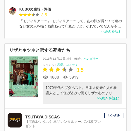
KUBOの感想・評価
3.5
『モディリアーニ』 モディリアーニって、あの顔が長〜くて瞳の
ない女の人を描く画家ねって印象だけど、それでいてなんか不…
>>続きを読む
リザとキツネと恋する死者たち
2015年12月19日上映
98分
ハンガリー
ジャンル：
恋愛
コメディ
3.5
4608
5919
1970年代のブダペスト。日本大使未亡人の看
護人として住み込みで働くリザの心のより…
>>続きを読む
レンタル
TSUTAYA DISCAS
【宅配レンタル】単品レンタルクーポン1枚プレ
ゼント