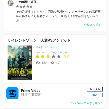
りの感想・評価
-
その音楽性はもちろん、過激な思想やインナーサークルの悪行三
昧があまりにも有名なメイヘム。 今更語り直す必要もないレベ
ル…
>>続きを読む
サイレントゾーン 人類VSアンデッド
118分
ハンガリー
ジャンル：
ホラー
スリラー
2.8
182
170
レンタル
Prime Video
初回30日間無料
購入
Prime Videoで今すぐ見る