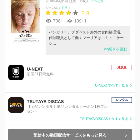
2018年04月14日上映
116分
ハンガリー
ジャンル：
ドラマ
3.8
7381
13911
ハンガリー、ブダペスト郊外の食肉処理場。
代理職員として働くマーリアはコミュニケー
シ…
>>続きを読む
見放題
U-NEXT
初回31日間無料
U-NEXTで今すぐ見る
レンタル
TSUTAYA DISCAS
【宅配レンタル】単品レンタルクーポン1枚プレ
ゼント
TSUTAYA DISCASで今すぐ見る
配信中の動画配信サービスをもっと見る