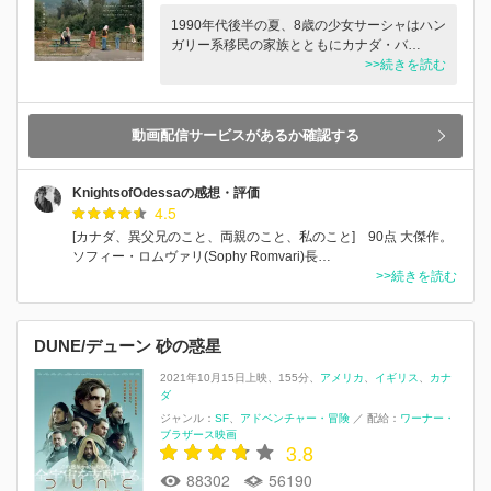
1990年代後半の夏、8歳の少女サーシャはハン
ガリー系移民の家族とともにカナダ・バ…
>>続きを読む
動画配信サービスがあるか確認する
KnightsofOdessaの感想・評価
4.5
[カナダ、異父兄のこと、両親のこと、私のこと] 90点 大傑作。
ソフィー・ロムヴァリ(Sophy Romvari)長…
>>続きを読む
DUNE/デューン 砂の惑星
2021年10月15日上映
155分
アメリカ
イギリス
カナ
ダ
ジャンル：
SF
アドベンチャー・冒険
／
配給：
ワーナー・
ブラザース映画
3.8
88302
56190