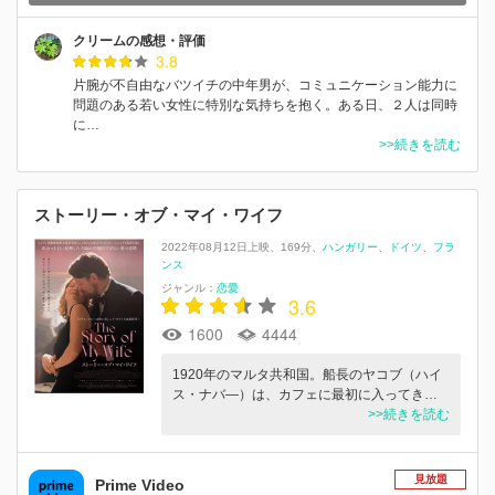
クリームの感想・評価
3.8
片腕が不自由なバツイチの中年男が、コミュニケーション能力に
問題のある若い女性に特別な気持ちを抱く。ある日、２人は同時
に…
>>続きを読む
ストーリー・オブ・マイ・ワイフ
2022年08月12日上映
169分
ハンガリー
ドイツ
フラ
ンス
ジャンル：
恋愛
3.6
1600
4444
1920年のマルタ共和国。船長のヤコブ（ハイ
ス・ナバ―）は、カフェに最初に入ってき…
>>続きを読む
見放題
Prime Video