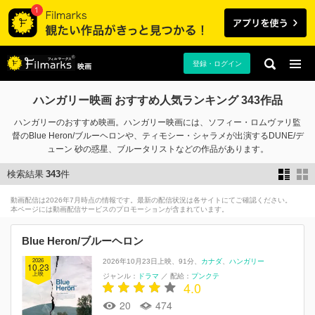
登録・ログイン
映画
ハンガリー映画 おすすめ人気ランキング 343作品
ハンガリーのおすすめ映画。ハンガリー映画には、ソフィー・ロムヴァリ監
督のBlue Heron/ブルーヘロンや、ティモシー・シャラメが出演するDUNE/デ
ューン 砂の惑星、ブルータリストなどの作品があります。
検索結果
343
件
動画配信は2026年7月時点の情報です。最新の配信状況は各サイトにてご確認ください。
本ページには動画配信サービスのプロモーションが含まれています。
Blue Heron/ブルーヘロン
2026
2026年10月23日上映
91分
カナダ
ハンガリー
10.23
上映
ジャンル：
ドラマ
／
配給：
プンクテ
4.0
20
474