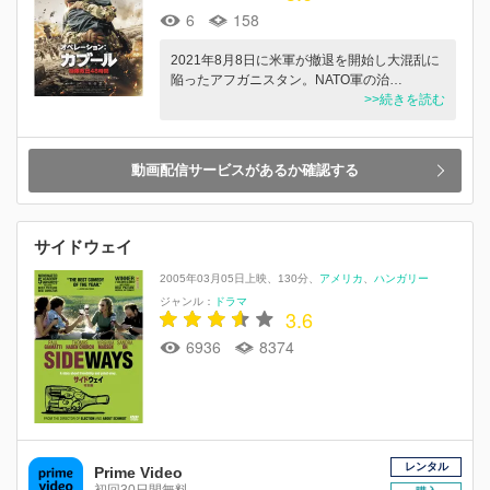
6
158
2021年8月8日に米軍が撤退を開始し大混乱に
陥ったアフガニスタン。NATO軍の治…
>>続きを読む
動画配信サービスがあるか確認する
サイドウェイ
2005年03月05日上映
130分
アメリカ
ハンガリー
ジャンル：
ドラマ
3.6
6936
8374
レンタル
Prime Video
初回30日間無料