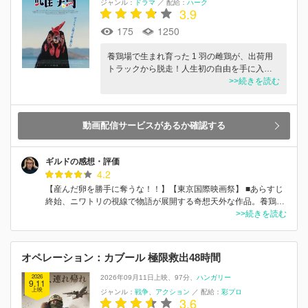
ジャンル：
ドラマ
／
配給：
ハーク
3.9
175
1250
養鶏場で生まれ育った 1 羽の雌鶏が、出荷用
トラックから脱走！人生初の自由を手に入…
>>続きを読む
動画配信サービスがあるか確認する
ギルドの感想・評価
4.2
【産んだ卵を勝手に奪うな！！】【東京国際映画祭】 ■あらすじ
終始、ニワトリの視線で物語が展開する奇想天外な作品。養鶏…
>>続きを読む
オペレーション：カブール 極限救出48時間
2026
2026年09月11日上映
97分
ハンガリー
9.11
上映
ジャンル：
戦争
アクション
／
配給：
彩プロ
3.6