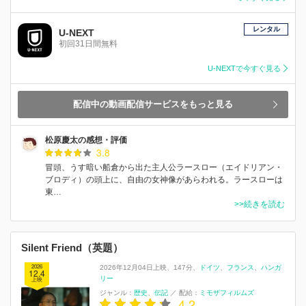
レンタル
U-NEXT
初回31日間無料
U-NEXTで今すぐ見る
配信中の動画配信サービスをもっと見る
松原慶太の感想・評価
3.8
冒頭、うす暗い船倉から出た主人公ラースロー（エイドリアン・
ブロディ）の頭上に、自由の女神像があらわれる。ラースローは
東…
>>続きを読む
Silent Friend（英題）
2026
2026年12月04日上映
147分
ドイツ
フランス
ハンガ
12.4
リー
上映
ジャンル：
歴史
伝記
／
配給：
ミモザフィルムズ
4.2