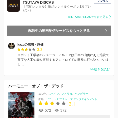
レンタル
TSUTAYA DISCAS
【宅配レンタル】単品レンタルクーポン1枚プレ
ゼント
TSUTAYA DISCASで今すぐ見る
配信中の動画配信サービスをもっと見る
kazuの感想・評価
3.3
ロボット工学者のジョージ・アルモアは日本の山奥にある施設で
高度な人工知能を搭載するアンドロイドの開発に打ち込んでいま
し…
>>続きを読む
ハーモニー・オブ・ザ・デッド
110分
スペイン
アメリカ
ハンガリー
配給：
ソニー・ピクチャーズ エンタテインメント
3.1
572
372