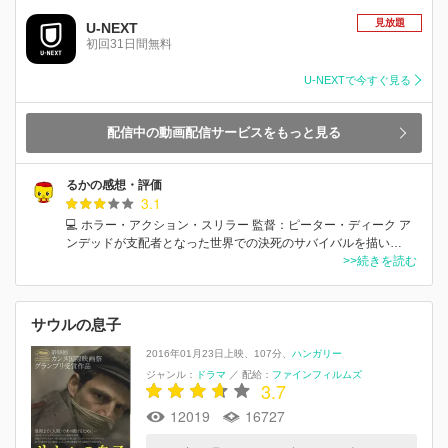
見放題
U-NEXT
初回31日間無料
U-NEXTで今すぐ見る
配信中の動画配信サービスをもっと見る
るかの感想・評価
3.1
💻 ホラー・アクション・スリラー 監督：ピーター・ディーク ア
ンデッドが支配者となった世界での決死のサバイバルを描い…
>>続きを読む
サウルの息子
2016年01月23日上映
107分
ハンガリー
ジャンル：
ドラマ
／
配給：
ファインフィルムズ
3.7
12019
16727