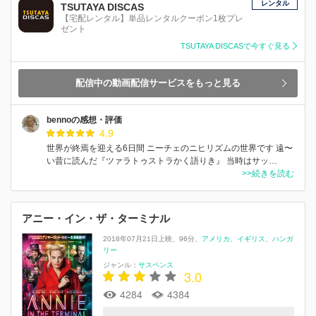
レンタル
TSUTAYA DISCAS
【宅配レンタル】単品レンタルクーポン1枚プレ
ゼント
TSUTAYA DISCASで今すぐ見る
配信中の動画配信サービスをもっと見る
bennoの感想・評価
4.9
世界が終焉を迎える6日間 ニーチェのニヒリズムの世界です 遠〜
い昔に読んだ『ツァラトゥストラかく語りき』 当時はサッ…
>>続きを読む
アニー・イン・ザ・ターミナル
2018年07月21日上映
96分
アメリカ
イギリス
ハンガ
リー
ジャンル：
サスペンス
3.0
4284
4384