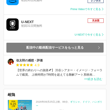
初回30日間無料
レンタル
Prime Videoで今すぐ見る
見放題
U-NEXT
初回31日間無料
U-NEXTで今すぐ見る
配信中の動画配信サービスをもっと見る
似太郎の感想・評価
4.9
【世界の終わりへの旅路🍂】 渋谷シアター・イメージ・フォーラ
ムで鑑賞。 上映時間が7時間を超えてる難解アート系映画…
>>続きを読む
雌鶏
2026
2026年09月25日上映
96分
ギリシャ
ドイツ
ハンガリ
9.25
ー
上映