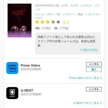
2024年04月05日上映
117分
カナダ
ハンガリー
フラ
ンス
ジャンル：
ホラー
SF
ミステリー
／
配給：
トランスフォ
ーマー
3.4
11352
17762
高級リゾート地として知られる孤島を訪れた
スランプ中の作家ジェームズは、裕福な資産
家…
>>続きを読む
レンタル
Prime Video
初回30日間無料
購入
Prime Videoで今すぐ見る
レンタル
U-NEXT
初回31日間無料
U-NEXTで今すぐ見る