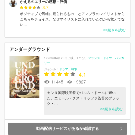
かえるのエリーの感想・評価
3.7
ポジティブで気軽に観られるもの、とアマプラのマイリストから
こちらをチョイス。なぜマイリストに入れていたのかも覚えてな
い…
>>続きを読む
アンダーグラウンド
1996年04月20日上映
171分
フランス
ドイツ
ハンガ
リー
ジャンル：
ドラマ
戦争
4.1
11445
19827
カンヌ国際映画祭でパルム・ドールに輝い
た、エミール・クストリッツァ監督のブラッ
ク・…
>>続きを読む
動画配信サービスがあるか確認する