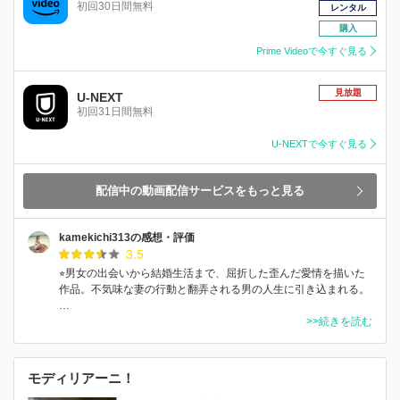
初回30日間無料
レンタル
購入
Prime Videoで今すぐ見る
見放題
U-NEXT
初回31日間無料
U-NEXTで今すぐ見る
配信中の動画配信サービスをもっと見る
kamekichi313の感想・評価
3.5
⭐︎男女の出会いから結婚生活まで、屈折した歪んだ愛情を描いた
作品。不気味な妻の行動と翻弄される男の人生に引き込まれる。
…
>>続きを読む
モディリアーニ！