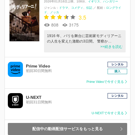
2026年01月16日上映
108分
イギリス
ハンガリー
ジャンル：
ドラマ
コメディ
伝記
／
配給：
ロングライ
ド
ノッカ
3.5
808
3175
1916 年、パリを舞台に芸術家モディリアーニ
の人生を変えた激動の3日間。 警察か…
>>続きを読む
レンタル
Prime Video
初回30日間無料
購入
Prime Videoで今すぐ見る
レンタル
U-NEXT
初回31日間無料
U-NEXTで今すぐ見る
配信中の動画配信サービスをもっと見る