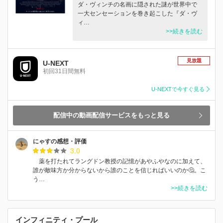
ダ・ヴィンチの名画に隠された謎が世界中で
一大センセーションを巻き起こした『ダ・ヴ
ィ…
>>続きを読む
見放題
U-NEXT
初回31日間無料
U-NEXTで今すぐ見る
配信中の動画配信サービスをもっと見る
にゃすの感想・評価
3.0
薬を打たれてラングドン教授の記憶があやふやなのに加えて、
誰が敵味方か分からないから誰のことを信じればいいのか🤔。こ
う…
>>続きを読む
インフィニティ・プール