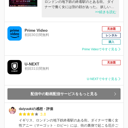
ロンドンの地下鉄の終着駅のとある街。 ダイ
ナーで働く女には別の顔があった。 妖しい…
>>続きを読む
見放題
Prime Video
初回30日間無料
レンタル
購入
Prime Videoで今すぐ見る
見放題
U-NEXT
初回31日間無料
U-NEXTで今すぐ見る
配信中の動画配信サービスをもっと見る
daiyuukiの感想・評価
3.8
イギリス、ロンドンの地下鉄終着駅のある街。ダイナーで働く女
性アニー（マーゴット・ロビー）には、街の裏側で起こる厄介ご