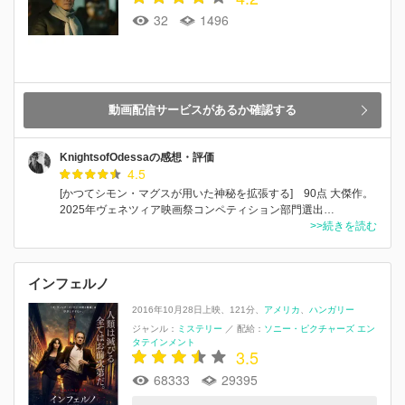
32
1496
動画配信サービスがあるか確認する
KnightsofOdessaの感想・評価
4.5
[かつてシモン・マグスが用いた神秘を拡張する] 90点 大傑作。
2025年ヴェネツィア映画祭コンペティション部門選出…
>>続きを読む
インフェルノ
2016年10月28日上映
121分
アメリカ
ハンガリー
ジャンル：
ミステリー
／
配給：
ソニー・ピクチャーズ エン
タテインメント
3.5
68333
29395