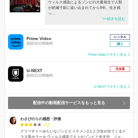
ウィルス感染によるゾンビの大量発生で人類
が絶滅寸前に追い込まれてから9年。生き残
っ…
>>続きを読む
レンタル
Prime Video
初回30日間無料
購入
Prime Videoで今すぐ見る
見放題
U-NEXT
初回31日間無料
U-NEXTで今すぐ見る
配信中の動画配信サービスをもっと見る
わさびのりの感想・評価
3.2
クリーチャーみたいなゾンビとイケメン2人と少女が出てくるド
ラマ系ホラー☺️ ウィルス感染で人々がゾンビと化す中、ジャ…