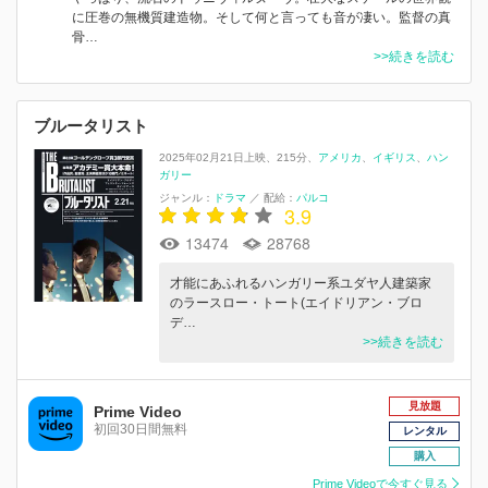
に圧巻の無機質建造物。そして何と言っても音が凄い。監督の真
骨…
>>続きを読む
ブルータリスト
2025年02月21日上映
215分
アメリカ
イギリス
ハン
ガリー
ジャンル：
ドラマ
／
配給：
パルコ
3.9
13474
28768
才能にあふれるハンガリー系ユダヤ⼈建築家
のラースロー・トート(エイドリアン・ブロ
デ…
>>続きを読む
見放題
Prime Video
初回30日間無料
レンタル
購入
Prime Videoで今すぐ見る