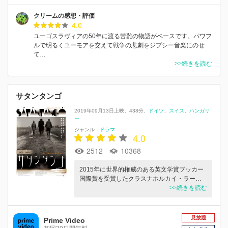
クリームの感想・評価
4.0
ユーゴスラヴィアの50年に渡る苦難の物語がベースです。パワフ
ルで明るくユーモアを交えて戦争の悲劇をジプシー音楽にのせ
て…
>>続きを読む
サタンタンゴ
2019年09月13日上映
438分
ドイツ
スイス
ハンガリ
ー
ジャンル：
ドラマ
4.0
2512
10368
2015年に世界的権威のある英文学賞ブッカー
国際賞を受賞したクラスナホルカイ・ラー…
>>続きを読む
見放題
Prime Video