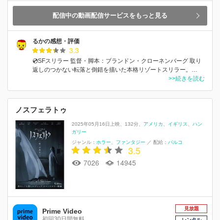
配信中の動画配信サービスをもっと見る
るかの感想・評価
3.3
💿SFスリラー 監督・脚本：ブランドン・クローネンバーグ 取り
返しのつかない転落と倒錯を描いた本格リゾートスリラー。…
>>続きを読む
ノスフェラトゥ
2025年05月16日上映
132分
アメリカ
イギリス
ハン
ガリー
ジャンル：
ホラー
ファンタジー
／
配給：
パルコ
3.5
7026
14945
見放題
Prime Video
初回30日間無料
レンタル