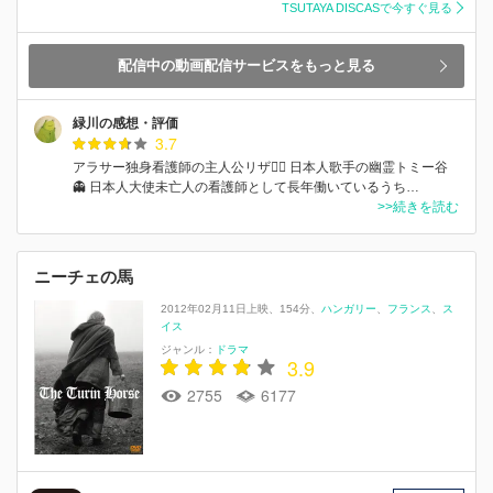
TSUTAYA DISCASで今すぐ見る
配信中の動画配信サービスをもっと見る
緑川の感想・評価
3.7
アラサー独身看護師の主人公リザ👩‍⚕️ 日本人歌手の幽霊トミー谷
👻 日本人大使未亡人の看護師として長年働いているうち…
>>続きを読む
ニーチェの馬
2012年02月11日上映
154分
ハンガリー
フランス
ス
イス
ジャンル：
ドラマ
3.9
2755
6177