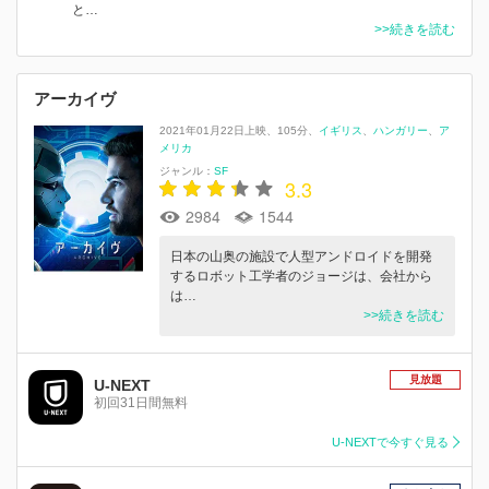
と…
>>続きを読む
アーカイヴ
2021年01月22日上映
105分
イギリス
ハンガリー
ア
メリカ
ジャンル：
SF
3.3
2984
1544
日本の山奥の施設で人型アンドロイドを開発
するロボット工学者のジョージは、会社から
は…
>>続きを読む
見放題
U-NEXT
初回31日間無料
U-NEXTで今すぐ見る