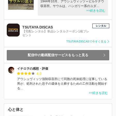
1944年10月、アウシュヴィッツ＝ビルケナウ
収容所。サウルは、ハンガリー系のユダ…
>>続きを読む
レンタル
TSUTAYA DISCAS
【宅配レンタル】単品レンタルクーポン1枚プレ
ゼント
TSUTAYA DISCASで今すぐ見る
配信中の動画配信サービスをもっと見る
イチロヲの感想・評価
4.0
アウシュヴィッツ強制収容所にて同胞の死体処理に従事している
男が、処刑された息子の遺体を土葬するための工作活動を開始す
る…
>>続きを読む
心と体と