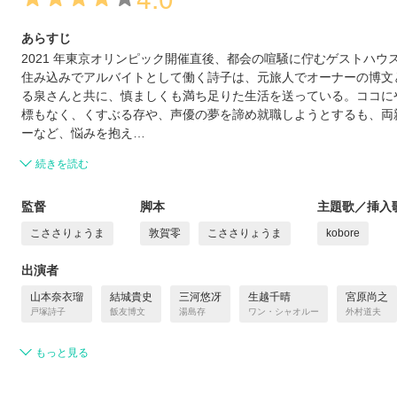
あらすじ
2021 年東京オリンピック開催直後、都会の喧騒に佇むゲストハウ
住み込みでアルバイトとして働く詩子は、元旅人でオーナーの博文と
る泉さんと共に、慎ましくも満ち足りた生活を送っている。ココに
標もなく、くすぶる存や、声優の夢を諦め就職しようとするも、両
ーなど、悩みを抱え…
続きを読む
監督
脚本
主題歌／挿入
こささりょうま
敦賀零
こささりょうま
kobore
出演者
山本奈衣瑠
結城貴史
三河悠冴
生越千晴
宮原尚之
戸塚詩子
飯友博文
湯島存
ワン・シャオルー
外村道夫
もっと見る