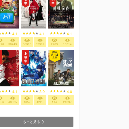
4.1
4.1
4.1
998
38449
86916
82367
2783
15314
2026
8.14
上映
4.1
3.9
4.0
156
48335
1059
4225
114
24397
もっと見る