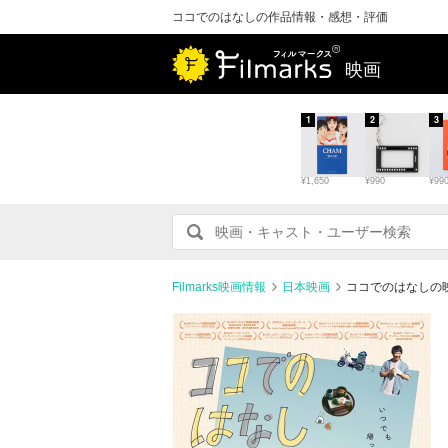
ココでのはなしの作品情報・感想・評価
映画
1
2
3
¥1,650
¥990
¥99
Filmarks映画情報
日本映画
ココでのはなしの