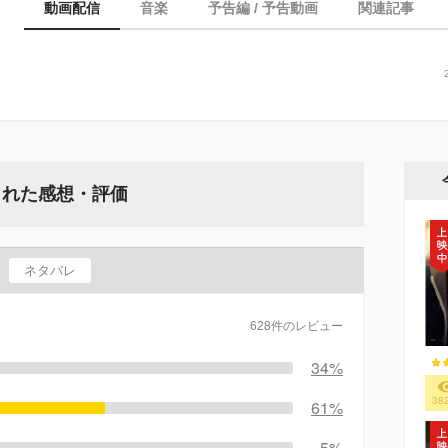
動画配信
音楽
予告編 / 予告動画
関連記事
された感想・評価
ネタバレ
628件のレビュー
34%
38
61%
5%