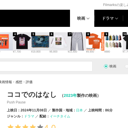
Filmarksの楽
映画
ドラマ
4
5
6
7
8
9
10
0
¥7,700
¥19,800
¥8,800
¥15,400
¥9,900
¥880
¥7,7
映画
映画情報・感想・評価
ココでのはなし
（
2023年
製作の映画）
Push Pause
上映日：2024年11月08日
製作国・地域：
日本
上映時間：86分
ジャンル：
ドラマ
配給：
イーチタイム
4.0