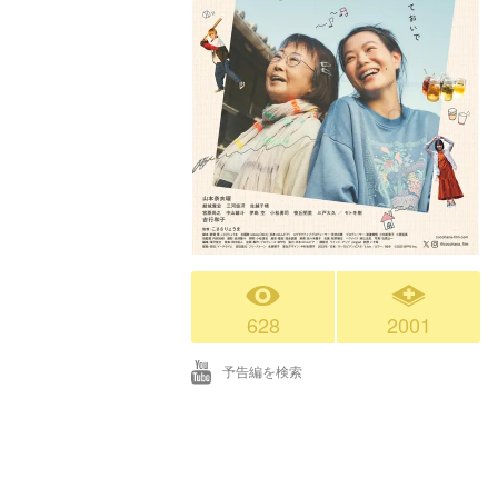
628
2001
予告編を検索