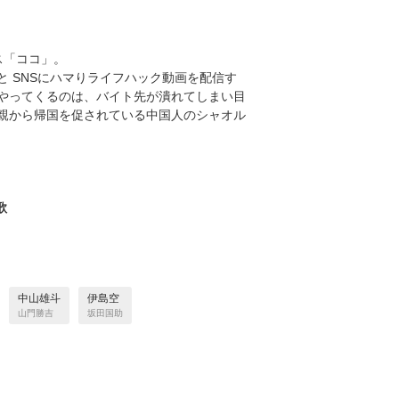
ス「ココ」。
 SNSにハマりライフハック動画を配信す
やってくるのは、バイト先が潰れてしまい目
親から帰国を促されている中国人のシャオル
歌
中山雄斗
伊島空
山門勝吉
坂田国助