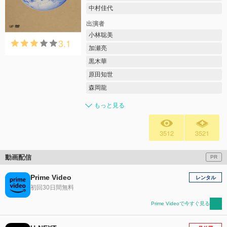
中村佳代
出演者
小林聡美
3.1
加瀬亮
黒木華
原田知世
森岡龍
もっと見る
3512
3521
動画配信
PR
Prime Video
レンタル
初回30日間無料
Prime Videoで今すぐ見る