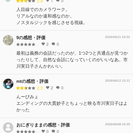
1
0
2.8
人目線でのカメラワーク。
リアルなのか違和感なのか。
ノスタルジックを感じさせる視線。
9の感想・評価
2026/06/21 03:02
2
0
-
最初は義務の会話だったのが、1つ2つと共通点が見つか
ったりして、自然な会話になっていくのがいいなあ。市
川実日子さんかわいい。
mtの感想・評価
2026/06/12 23:12
2
0
2.5
んーびみょ
エンディングの大貫妙子とちょっと映る市川実日子はよ
かった
おにぎりままの感想・評価
2026/06/08 03:35
0
0
-