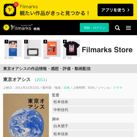
登録・ログイン
映画
1
2
3
4
¥1,650
¥990
¥990
¥7,700
東京オアシスの作品情報・感想・評価・動画配信
東京オアシス
（
2011
）
上映日：2011年10月22日
製作国・地域：
日本
上映時間：83分
ジャンル：
ドラマ
監督
松本佳奈
中村佳代
脚本
白木朋子
松本佳奈