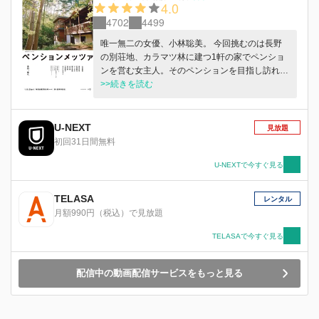
4.0
4702
4499
唯一無二の女優、小林聡美。 今回挑むのは⾧野
の別荘地、カラマツ林に建つ1軒の家でペンショ
ンを営む女主人。そのペンションを目指し訪れる
旧知の人物や、思わぬ出会いを果たす人物まで、
>>続きを読む
1話毎に異なる豪華ゲストがそれらを演じ、2人芝
居で繰り広げるオリジナルストーリー。
U-NEXT
見放題
初回31日間無料
U-NEXTで今すぐ見る
TELASA
レンタル
月額990円（税込）で見放題
TELASAで今すぐ見る
配信中の動画配信サービスをもっと見る