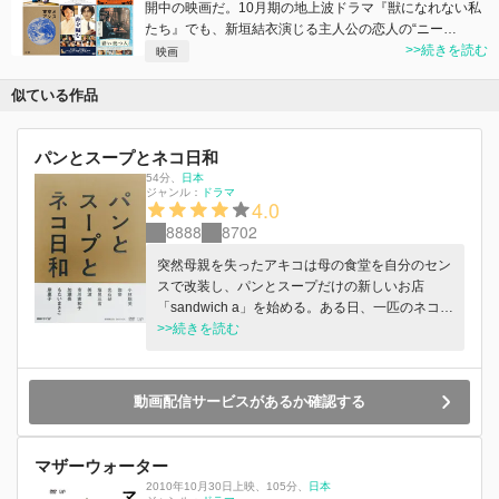
開中の映画だ。10月期の地上波ドラマ『獣になれない私
たち』でも、新垣結衣演じる主人公の恋人の“ニー…
>>続きを読む
映画
似ている作品
パンとスープとネコ日和
54分
、
日本
ジャンル：
ドラマ
4.0
8888
8702
突然母親を失ったアキコは母の食堂を自分のセン
スで改装し、パンとスープだけの新しいお店
「sandwich a」を始める。ある日、一匹のネコが
現れ、ネコとの新しい生活も始まった。そして近
>>続きを読む
所の常連も新装した店に戸惑いつつ、パンとスー
プを味わいに訪れる。
動画配信サービスがあるか確認する
マザーウォーター
2010年10月30日上映
、
105分
、
日本