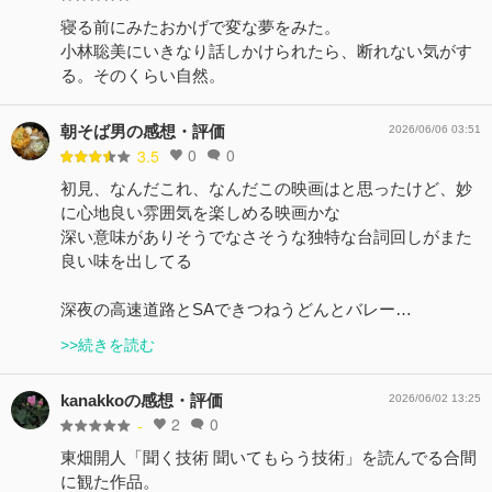
寝る前にみたおかげで変な夢をみた。
小林聡美にいきなり話しかけられたら、断れない気がす
る。そのくらい自然。
朝そば男の感想・評価
2026/06/06 03:51
0
0
3.5
初見、なんだこれ、なんだこの映画はと思ったけど、妙
に心地良い雰囲気を楽しめる映画かな
深い意味がありそうでなさそうな独特な台詞回しがまた
良い味を出してる
深夜の高速道路とSAできつねうどんとバレー…
>>続きを読む
kanakkoの感想・評価
2026/06/02 13:25
2
0
-
東畑開人「聞く技術 聞いてもらう技術」を読んでる合間
に観た作品。