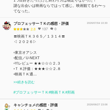
1つ目好きだったけど終わり方は物足りなかった！
謎な出会いは映画ならではって感じ。映画観てるわ〜っ
てなった。
プロフェッサーＴＫの感想・評価
2026/07/04 10:30
137
0
2.8
〓映画ＴＫ３６５／１３１４〓
◁ ２０２６▷
▫東京オアシス
▫配信／U-NEXT
▫️Y!レビュー ★★☆☆☆２.３
▫️Ｔ Ｋ評価：★★★☆☆２.８
▫️映画ＴＫ通…
>>続きを読む
#プロフェッサーＴＫ
#映画ＴＫ
#邦画
キャンチョメの感想・評価
2026/06/27 23:08