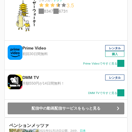
ジャンル：
ドラマ
3.5
8347
6731
Prime Video
レンタル
初回30日間無料
購入
Prime Videoで今すぐ見る
DMM TV
レンタル
月額550円が14日間無料！
DMM TVで今すぐ見る
配信中の動画配信サービスをもっと見る
ペンションメッツァ
2021年01月15日公開
、
24分
、
日本