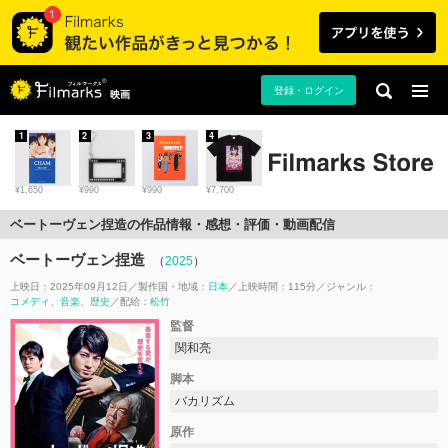
登録・ログイン
映画
1
2
3
4
¥1,650
¥990
¥990
¥7,700
ベートーヴェン捏造の作品情報・感想・評価・動画配信
ベートーヴェン捏造
（
2025
）
上映日：2025年09月12日
製作国・地域：
日本
上映時間：115分
ジャンル：
コメディ
音楽
歴史
配給：
松竹
監督
関和亮
脚本
バカリズム
原作