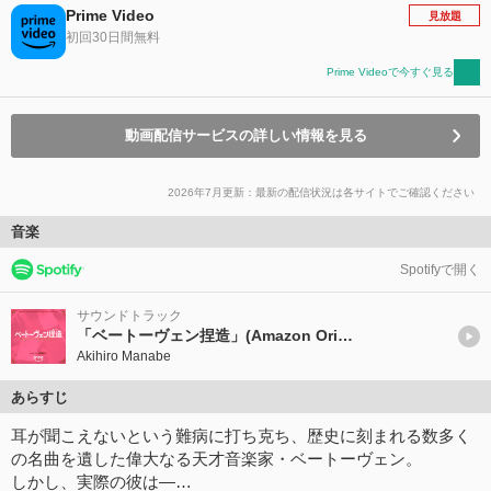
Prime Video
見放題
初回30日間無料
Prime Videoで今すぐ見る
動画配信サービスの詳しい情報を見る
2026年7月更新：最新の配信状況は各サイトでご確認ください
音楽
Spotifyで開く
サウンドトラック
「ベートーヴェン捏造」(Amazon Original Motion Picture Soundtrack)
Akihiro Manabe
あらすじ
⽿が聞こえないという難病に打ち克ち、歴史に刻まれる数多く
の名曲を遺した偉⼤なる天才⾳楽家・ベートーヴェン。
しかし、実際の彼は―…