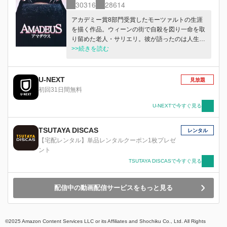
30316
28614
アカデミー賞8部門受賞したモーツァルトの生涯
を描く作品。ウィーンの街で自殺を図り一命を取
り留めた老人・サリエリ。彼が語ったのは人生が
変わった原因となったウォルフガング・アマデウ
>>続きを読む
ス・モーツァルトの話だった。
U-NEXT
見放題
初回31日間無料
U-NEXTで今すぐ見る
TSUTAYA DISCAS
レンタル
【宅配レンタル】単品レンタルクーポン1枚プレゼ
ント
TSUTAYA DISCASで今すぐ見る
配信中の動画配信サービスをもっと見る
©2025 Amazon Content Services LLC or its Affiliates and Shochiku Co., Ltd. All Rights