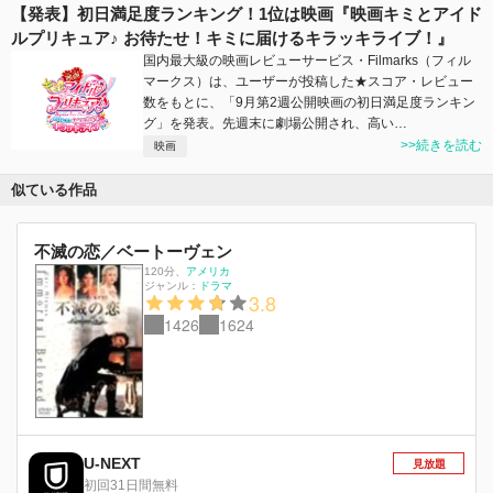
【発表】初日満足度ランキング！1位は映画『映画キミとアイド
ルプリキュア♪ お待たせ！キミに届けるキラッキライブ！』
国内最大級の映画レビューサービス・Filmarks（フィル
マークス）は、ユーザーが投稿した★スコア・レビュー
数をもとに、「9月第2週公開映画の初日満足度ランキン
グ」を発表。先週末に劇場公開され、高い…
>>続きを読む
映画
似ている作品
不滅の恋／ベートーヴェン
120分
、
アメリカ
ジャンル：
ドラマ
3.8
1426
1624
U-NEXT
見放題
初回31日間無料