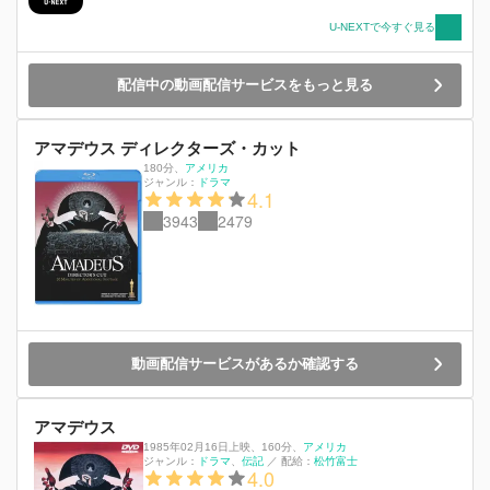
U-NEXTで今すぐ見る
配信中の動画配信サービスをもっと見る
アマデウス ディレクターズ・カット
180分
、
アメリカ
ジャンル：
ドラマ
4.1
3943
2479
動画配信サービスがあるか確認する
アマデウス
1985年02月16日上映
、
160分
、
アメリカ
ジャンル：
ドラマ
伝記
／
配給：
松竹富士
4.0