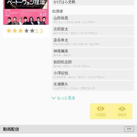
かげはら史帆
出演者
山田裕貴
アントン・フェリックス・シンドラー
3.3
古田新太
ルートヴィヒ・ヴァン・ベートーヴェン
染谷将太
アレクサンダー・ウィーロック・セイヤー
神尾楓珠
カール・ホルツ
前田旺志郎
カール・ヴァン・ベートーヴェン
小澤征悦
ニコラウス・ヨハン・ヴァン・ベートーヴェン
生瀬勝久
シュテファン・フォン・ブロイニング
もっと見る
10262
9603
動画配信
PR