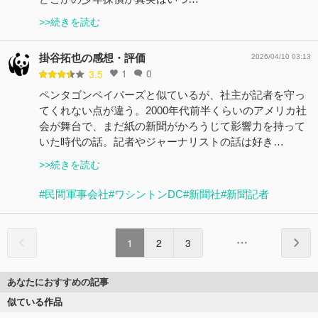
>>続きを読む
掛谷拓也の感想・評価
2026/04/10 03:13
1
0
3.5
ペンタゴンペイパーズと似ているが、社主が記者を守っ
てくれない点が違う。2000年代前半くらいのアメリカ社
会が舞台で、まだ紙の新聞がかろうじて影響力を持って
いた時代の話。記者やジャーナリストの話は好き…
>>続きを読む
#民間軍事会社
#ワシントンDC
#新聞社
#新聞記者
1
2
3
あなたにおすすめの記事
似ている作品