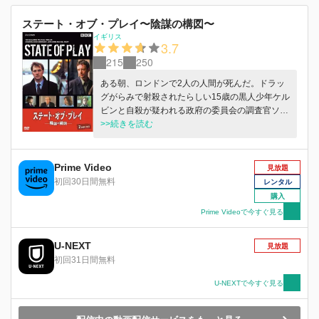
ステート・オブ・プレイ〜陰謀の構図〜
イギリス
3.7
215
250
ある朝、ロンドンで2人の人間が死んだ。ドラッ
グがらみで射殺されたらしい15歳の黒人少年ケル
ビンと自殺が疑われる政府の委員会の調査官ソニ
ア。ソニアは有力国会議員スティーブンの愛人だ
>>続きを読む
った。異なる2つの事件に接点を見つけた新聞記
者カルが、闇に葬られようとしていた真実を探
る。
Prime Video
見放題
初回30日間無料
レンタル
購入
Prime Videoで今すぐ見る
U-NEXT
見放題
初回31日間無料
U-NEXTで今すぐ見る