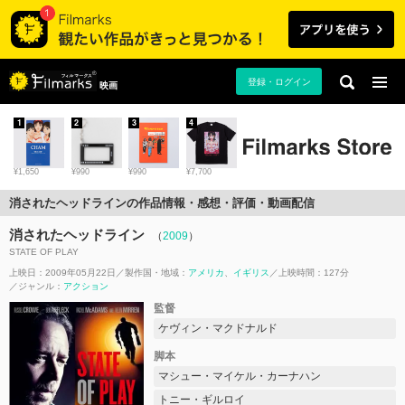
登録・ログイン
映画
1
2
3
4
¥1,650
¥990
¥990
¥7,700
消されたヘッドラインの作品情報・感想・評価・動画配信
消されたヘッドライン
（
2009
）
STATE OF PLAY
上映日：2009年05月22日
製作国・地域：
アメリカ
イギリス
上映時間：127分
ジャンル：
アクション
監督
ケヴィン・マクドナルド
脚本
マシュー・マイケル・カーナハン
トニー・ギルロイ