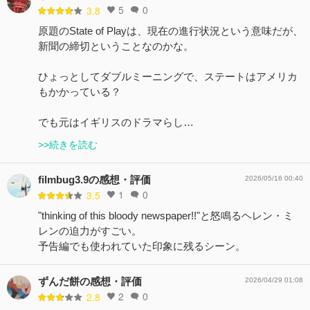
5
0
3.8
原題のState of Playは、現在の進行状況という意味だが、
新聞の締切ということなのかな。
ひょっとしてダブルミーニングで、ステートはアメリカ
もかかっている？
でも元はイギリスのドラマらし…
>>続きを読む
filmbug3.9の感想・評価
2026/05/16 00:40
1
0
3.5
"thinking of this bloody newspaper!!"と怒鳴るヘレン・ミ
レンの迫力がすごい。
予告編でも使われていた印象に残るシーン。
ずんだ餅の感想・評価
2026/04/29 01:08
2
0
2.8