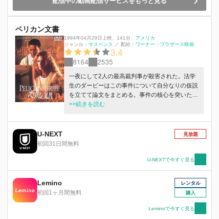
配信中の動画配信サービスをもっと見る
ペリカン文書
1994年04月29日上映
、
141分
、
アメリカ
ジャンル：
サスペンス
／
配給：
ワーナー・ブラザース映画
3.4
8164
2535
一夜にして2人の最高裁判事が殺害された。法学
生のダービーはこの事件について自分なりの仮説
を立てて論文をまとめる。事件の核心を突いたこ
の文書は「ペリカン文書」と名を変え、瞬く間に
>>続きを読む
ホワイトハウスを震撼させる大きな爆弾と化して
いく。
U-NEXT
見放題
初回31日間無料
U-NEXTで今すぐ見る
Lemino
レンタル
初回1ヶ月間無料
購入
Leminoで今すぐ見る