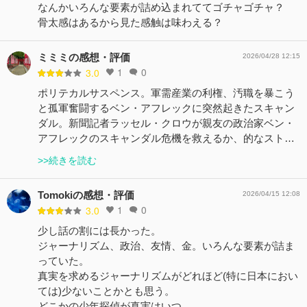
なんかいろんな要素が詰め込まれててゴチャゴチャ？
骨太感はあるから見た感触は味わえる？
ミミミの感想・評価
2026/04/28 12:15
1
0
3.0
ポリテカルサスペンス。軍需産業の利権、汚職を暴こう
と孤軍奮闘するベン・アフレックに突然起きたスキャン
ダル。新聞記者ラッセル・クロウが親友の政治家ベン・
アフレックのスキャンダル危機を救えるか、的なスト…
>>続きを読む
Tomokiの感想・評価
2026/04/15 12:08
1
0
3.0
少し話の割には長かった。
ジャーナリズム、政治、友情、金。いろんな要素が詰ま
っていた。
真実を求めるジャーナリズムがどれほど(特に日本におい
ては)少ないことかとも思う。
どこかの少年探偵が真実はいつ…