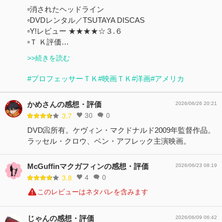
▫消されたヘッドライン
▫DVDレンタル／TSUTAYA DISCAS
▫️Y!レビュー ★★★★☆３.６
▫️Ｔ Ｋ評価…
>>続きを読む
#プロフェッサーＴＫ
#映画ＴＫ
#洋画
#アメリカ
かめさんの感想・評価
2026/06/26 20:21
30
0
3.7
DVD📀所有。ケヴィン・マクドナルド2009年監督作品。
ラッセル・クロウ、ベン・アフレック主演映画。
McGuffinマクガフィンの感想・評価
2026/06/23 08:19
4
0
3.8
このレビューはネタバレを含みます
じゃんの感想・評価
2026/06/09 06:42