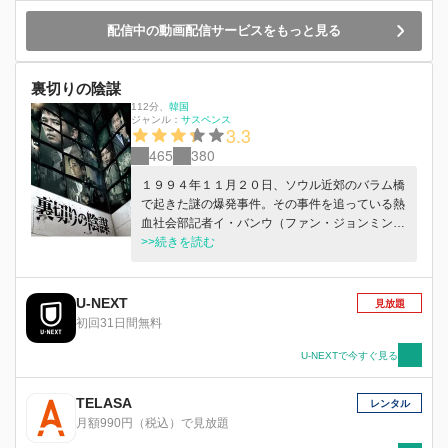
配信中の動画配信サービスをもっと見る
裏切りの陰謀
112分
、
韓国
ジャンル：
サスペンス
3.3
465
380
１９９４年１１月２０日、ソウル近郊のバラム橋
で起きた謎の爆発事件。その事件を追っている熱
血社会部記者イ・バンウ（ファン・ジョンミン）
の前に、ある日長い間連絡が途切れていた地元の
>>続きを読む
後輩ユン・ヒョク（チン・グ）が現れる。 彼は
一連の資料を渡してバラム橋事件が操作された事
件であることを暗示する。バラム橋事件の真実を
U-NEXT
見放題
暴くためにイ・バンウは同僚記者ソン・ジンギ
初回31日間無料
（キム・サンホ）、ソン・ヒョグァン（キム・ミ
ニ）と特別取材チームを立てる。しかし、取材に
U-NEXTで今すぐ見る
邪魔をする、とある一党たちによって彼らは危険
にさらされる。徐々に正体を現す政府の上の政
TELASA
レンタル
府、黒い影の組織。彼らの目的は一体何なのか？
月額990円（税込）で見放題
そして正体は・・・？