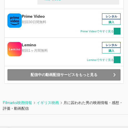
極の“死にゲー”だった! ブラック企業のどん底で搾
取されるミッキーの前にある日、手違いで自分の
コピーが同時に現れ、事態は一変。使い捨てワー
Prime Video
レンタル
カー代表ミッキーの、予想を超える逆襲がはじま
初回30日間無料
購入
る!
Prime Videoで今すぐ見る
Lemino
レンタル
初回1ヶ月間無料
購入
Leminoで今すぐ見る
配信中の動画配信サービスをもっと見る
Filmarks映画情報
イギリス映画
月に囚われた男の映画情報・感想・
評価・動画配信