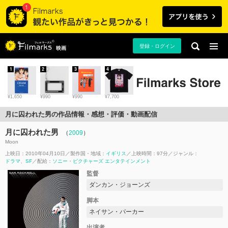
登録・ログイン
映画
1
2
3
4
¥1,650
¥990
¥990
¥7,700
月に囚われた男の作品情報・感想・評価・動画配信
月に囚われた男
（
2009
）
Moon
上映日：2010年04月10日
製作国・地域：
イギリス
上映時間：97分
ジャンル：
ドラマ
SF
配給：
ソニー・ピクチャーズ エンタテインメント
監督
ダンカン・ジョーンズ
脚本
ネイサン・パーカー
出演者