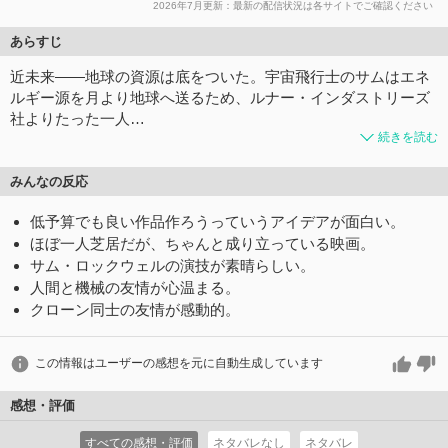
2026年7月更新：最新の配信状況は各サイトでご確認ください
あらすじ
近未来――地球の資源は底をついた。宇宙飛行士のサムはエネ
ルギー源を月より地球へ送るため、ルナー・インダストリーズ
社よりたった一人…
続きを読む
みんなの反応
低予算でも良い作品作ろうっていうアイデアが面白い。
ほぼ一人芝居だが、ちゃんと成り立っている映画。
サム・ロックウェルの演技が素晴らしい。
人間と機械の友情が心温まる。
クローン同士の友情が感動的。
この情報はユーザーの感想を元に自動生成しています
感想・評価
すべての感想・評価
ネタバレなし
ネタバレ