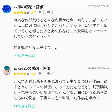
八瀬の感想・評価
2026/08/07 08:30
0
0
3.7
有名な作品だけどどんな内容かは全く知らず。思ってい
た以上に月に囚われた男だった。ミッキー17とすごく似
ているなと感じたけどあの作品はこの映画をオマージュ
しているのだろうか？
世界観作りが上手くて、…
>>続きを読む
ackey25の感想・評価
2026/08/06 23:10
0
0
4.0
どんでん返し系映画を見漁ってる中で見つけた作品。途
中どうなって今の状況になってんだとなるが、1度理解し
たら気持ちのいい展開だったんだなと腑に落ちる感覚に
なるので良き。宇宙系でも一味違った作品を求めて…
>>続きを読む