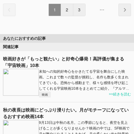
1
2
3
あなたにおすすめの記事
関連記事
映画好きが「もっと観たい」と好奇心爆発！高評価が集まる
「宇宙映画」10本
未知への知的好奇心をかきたてる宇宙を舞台にした映
画。これまで数々の監督が挑戦し、名作も数多く生まれ
てきている。恐怖から感動まで、様々な感情を呼び起こ
してくれる宇宙映画10本をまとめてご紹介。『アルマ…
>>続きを読む
映画
秋の夜長は映画にどっぷり浸りたい。月がモチーフになってい
るおすすめ映画14本
9月13日は中秋の名月。この季節になると、夜空を見上
げることが多くなりませんか？映画の中では、SF映画で