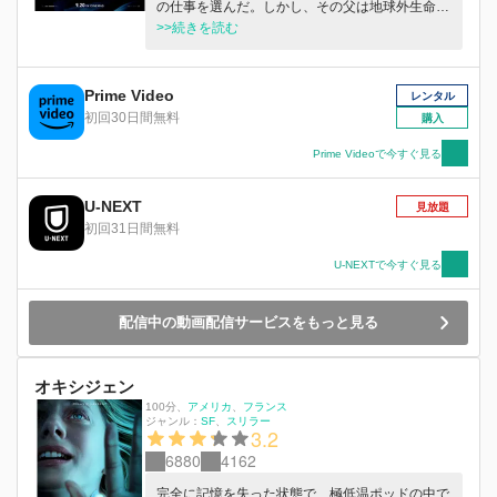
の仕事を選んだ。しかし、その父は地球外生命体
の探索に出た船に乗ってから 16年後、43億キロ
>>続きを読む
離れた太陽系の彼方で行方不明となった。だが、
父は生きていた──。
Prime Video
レンタル
初回30日間無料
購入
Prime Videoで今すぐ見る
U-NEXT
見放題
初回31日間無料
U-NEXTで今すぐ見る
配信中の動画配信サービスをもっと見る
オキシジェン
100分
、
アメリカ
フランス
ジャンル：
SF
スリラー
3.2
6880
4162
完全に記憶を失った状態で、極低温ポッドの中で