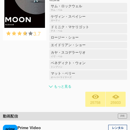
サム・ロックウェル
サム・ベル
ケヴィン・スペイシー
ガーティ
ドミニク・マケリゴット
3.7
テス・ベル
ロージー・ショー
エイドリアン・ショー
カヤ・スコデラーリオ
イヴ・ベル
ベネディクト・ウォン
トンプソン
マット・ベリー
オーバーマイヤーズ
もっと見る
25758
25933
動画配信
PR
Prime Video
レンタル