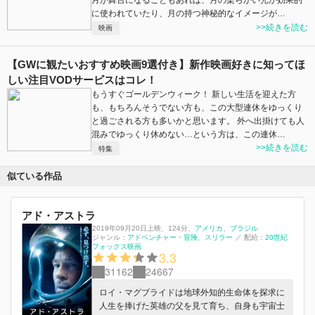
月が舞台になることもあれば、月の柔らかい光が効果的
に使われていたり、月の持つ神秘的なイメージが…
>>続きを読む
映画
【GWに観たいおすすめ映画9選付き】新作映画好きに知ってほ
しい注目VODサービスはコレ！
もうすぐゴールデンウィーク！ 新しい生活を迎えた方
も、もちろんそうでない方も、この大型連休をゆっくり
と過ごされる方も多いかと思います。 外へ出掛けても人
混みでゆっくり休めない…という方は、この連休…
>>続きを読む
特集
似ている作品
アド・アストラ
2019年09月20日上映
、
124分
、
アメリカ
ブラジル
ジャンル：
アドベンチャー・冒険
スリラー
／
配給：
20世紀
フォックス映画
3.3
31162
24667
ロイ・マグブライドは地球外知的生命体を探求に
人生を捧げた英雄の父を見て育ち、自身も宇宙士