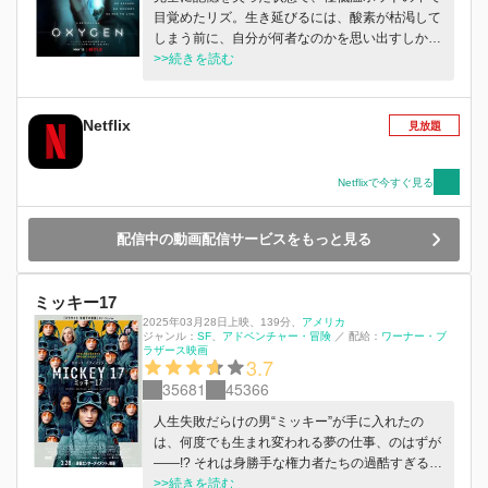
目覚めたリズ。生き延びるには、酸素が枯渇して
しまう前に、自分が何者なのかを思い出すしかな
い。
>>続きを読む
Netflix
見放題
Netflixで今すぐ見る
配信中の動画配信サービスをもっと見る
ミッキー17
2025年03月28日上映
、
139分
、
アメリカ
ジャンル：
SF
アドベンチャー・冒険
／
配給：
ワーナー・ブ
ラザース映画
3.7
35681
45366
人生失敗だらけの男“ミッキー”が手に入れたの
は、何度でも生まれ変われる夢の仕事、のはずが
――!? それは身勝手な権力者たちの過酷すぎる業
務命令で次々と死んでは生き返る任務、まさに究
>>続きを読む