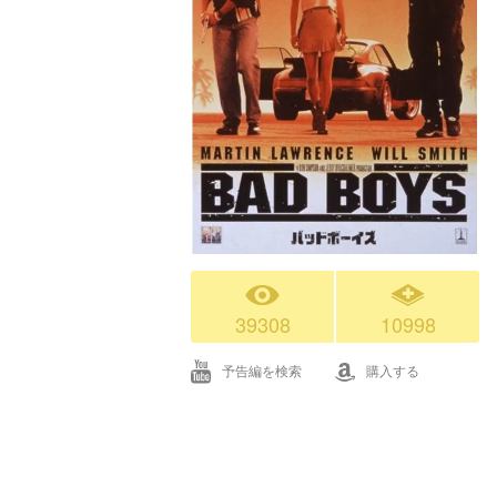
39308
10998
予告編を検索
購入する