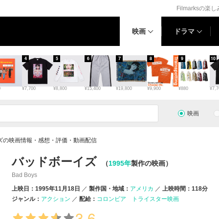
Filmarksの楽
映画
ドラマ
4
5
6
7
8
9
10
0
¥7,700
¥8,800
¥15,400
¥19,800
¥9,900
¥880
¥7,7
映画
ズの映画情報・感想・評価・動画配信
バッドボーイズ
（
1995年
製作の映画）
Bad Boys
上映日：1995年11月18日
製作国・地域：
アメリカ
上映時間：118分
ジャンル：
アクション
配給：
コロンビア トライスター映画
3.6