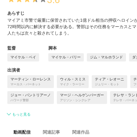
あらすじ
マイアミ市警で厳重に保管されていた1億ドル相当の押収ヘロイン
72時間以内に解決する必要がある。警部はその任務をマーカスとマ
人たちは次々と殺されてしまう。
監督
脚本
マイケル・ベイ
マイケル・バリー
ジム・マルホランド
ダ
出演者
マーティン・ローレンス
ウィル・スミス
ティア・レオーニ
チ
マーカス・バーネット
マイク・ラーリー
ジュリー・モット
フ
ジョー・パントリアーノ
マージ・ヘルゲンバーガー
テレサ・ラン
ハワード警部
アリソン・シンクレア
テレサ・バーネ
もっと見る
動画配信
関連記事
関連作品