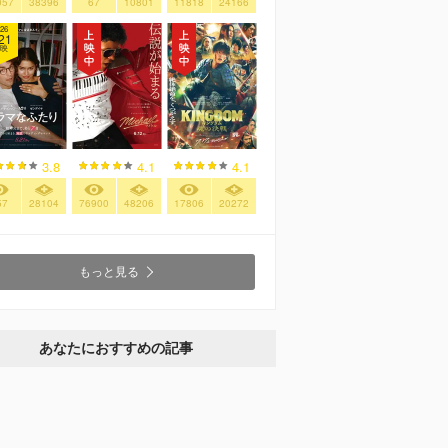
057
38396
67
10801
11818
24166
26
21
映
3.8
4.1
4.1
57
28104
76900
48206
17806
20272
もっと見る
あなたにおすすめの記事