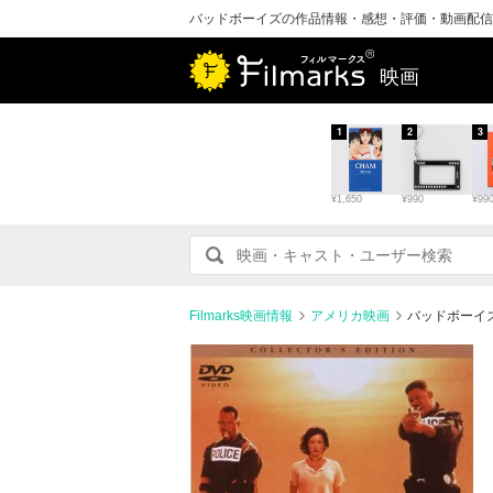
バッドボーイズの作品情報・感想・評価・動画配信
映画
1
2
3
¥1,650
¥990
¥99
Filmarks映画情報
アメリカ映画
バッドボーイ