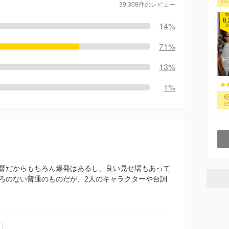
50
39,308件のレビュー
20
8.
14%
上
71%
13%
1%
8
督だからもちろん爆発はあるし、良い見せ場もあって
ろのない普通のものだが、2人のキャラクターや台詞