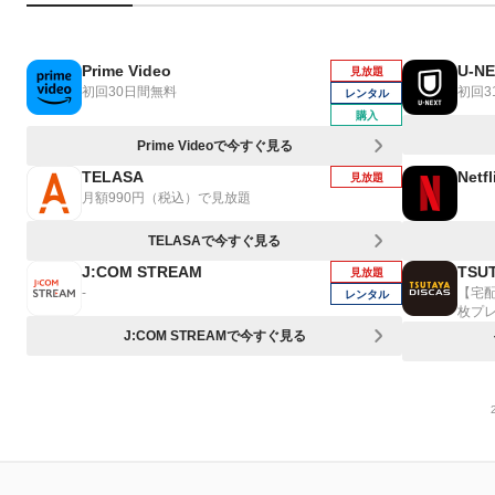
Prime Video
U-N
見放題
初回30日間無料
初回3
レンタル
購入
Prime Videoで今すぐ見る
TELASA
Netfl
見放題
月額990円（税込）で見放題
TELASAで今すぐ見る
J:COM STREAM
TSUT
見放題
-
【宅
レンタル
枚プ
J:COM STREAMで今すぐ見る