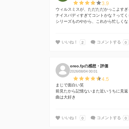
3.9
ウィルスミスが、ただただかっこよすぎ
ナイスバディすぎてコントかな？ってく
シリーズものやから、これから忙しくな
2
0
いいね！
コメントする
oreo.fpの感想・評価
2026/08/04 00:01
4.5
まじで面白い笑
前見たから記憶ないまた近いうちに見返
曲は大好き
0
0
いいね！
コメントする