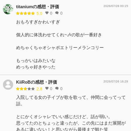
titaniumの感想・評価
2026/07/28 00:15
0
0
5.0
おもろすぎかわいすぎ
個人的に体洗わせてくれ~🎶の歌が一番好き
めちゃくちゃオシャポエトリーメランコリー
もっかいはみたいな
めっちゃ好きやった
KiiRoBの感想・評価
2026/07/26 16:29
0
0
2.8
入院してる女の子イブが歌を歌って、仲間に会ってって
話。
とにかくオシャレでいい感じだけど、話が弱い。
思ってたのとちょっと違ったが、この先にはまだ展開が
あるに違いない！と思いながら最後まで観た笑