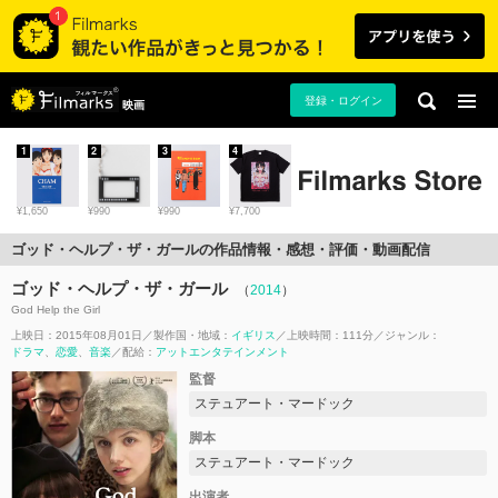
登録・ログイン
映画
1
2
3
4
¥1,650
¥990
¥990
¥7,700
ゴッド・ヘルプ・ザ・ガールの作品情報・感想・評価・動画配信
ゴッド・ヘルプ・ザ・ガール
（
2014
）
God Help the Girl
上映日：2015年08月01日
製作国・地域：
イギリス
上映時間：111分
ジャンル：
ドラマ
恋愛
音楽
配給：
アットエンタテインメント
監督
ステュアート・マードック
脚本
ステュアート・マードック
出演者