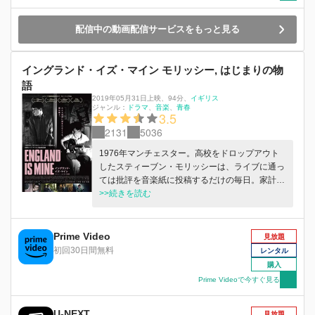
配信中の動画配信サービスをもっと見る
イングランド・イズ・マイン モリッシー, はじまりの物
語
2019年05月31日上映
、
94分
、
イギリス
ジャンル：
ドラマ
音楽
青春
3.5
2131
5036
1976年マンチェスター。高校をドロップアウト
したスティーブン・モリッシーは、ライブに通っ
ては批評を音楽紙に投稿するだけの毎日。家計を
助けようと就職しても職場に馴染めず、仕事をサ
>>続きを読む
ボって詩を書くことが唯一の慰めだった。そんな
時、美大生のリンダーと出会い、彼女の後押しも
あってバンドを組むことになる。初ライブは成
Prime Video
見放題
功、スティーブンはミュージシャンになろうと仕
初回30日間無料
レンタル
事を辞める。しかし順調に思えた彼を待ち受けた
購入
のは、別れや挫折だった。1982年、それでもあ
Prime Videoで今すぐ見る
きらめずに音楽を続けるスティーブンの元に１人
のギタリストが訪ねてくる。それは、のちに彼と
U-NEXT
「ザ・スミス」を結成するジョニー・マーだっ
見放題