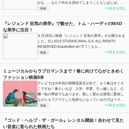
かな……なんて外出を諦めてしまうこともしばしば。…
>>続きを読む
映画
『レジェンド 狂気の美学』で観せた、トム・ハーディのMAD
な美学に注目！
６月18日に映画『レジェンド 狂気の美学』が公開されま
した。(C) 2015 STUDIOCANAL S.A. ALL RIGHTS
RESERVED.[maxbutton id="2" ] こちら…
>>続きを読む
映画
ミュージカルからラブロマンスまで！春に向けて心がときめく
ファッション映画8本
テレビでは今年初の桜開花宣言が出て、もう春はすぐそ
こですね！春といえば、入学、卒業、引っ越しなど…心
機一転の季節でもあります。新しく変わる環境に緊張し
ながらもワクワクした気持ちになっているのでは？そ…
>>続きを読む
映画
『ゴッド・ヘルプ・ザ・ガール』レンタル開始！合わせて見た
い音楽に彩られた映画たち