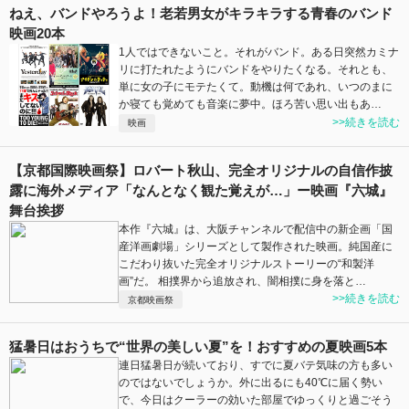
ねえ、バンドやろうよ！老若男女がキラキラする青春のバンド
映画20本
1人ではできないこと。それがバンド。ある日突然カミナ
リに打たれたようにバンドをやりたくなる。それとも、
単に女の子にモテたくて。動機は何であれ、いつのまに
か寝ても覚めても音楽に夢中。ほろ苦い思い出もあ…
>>続きを読む
映画
【京都国際映画祭】ロバート秋山、完全オリジナルの自信作披
露に海外メディア「なんとなく観た覚えが…」ー映画『六城』
舞台挨拶
本作『六城』は、大阪チャンネルで配信中の新企画「国
産洋画劇場」シリーズとして製作された映画。純国産に
こだわり抜いた完全オリジナルストーリーの“和製洋
画”だ。 相撲界から追放され、闇相撲に身を落と…
>>続きを読む
京都映画祭
猛暑日はおうちで“世界の美しい夏”を！おすすめの夏映画5本
連日猛暑日が続いており、すでに夏バテ気味の方も多い
のではないでしょうか。外に出るにも40℃に届く勢い
で、今日はクーラーの効いた部屋でゆっくりと過ごそう