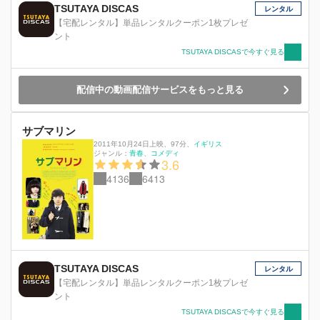
マッカートニーに心酔するキムは、見ず知らずの
TSUTAYA DISCAS
レンタル
女の子ニーナと映画館で出会う。別れ際、 ニー
【宅配レンタル】単品レンタルクーポン1枚プレゼ
ナに突然キスをされたキムは、彼女がどこの誰か
ント
もわからないまま、想いだけを募らせていった。
TSUTAYA DISCASで今すぐ見る
一方、 キムのクラスにセシリアという名の転校
生が。その美少女のピンチをキムが救ったこと
で、２人の距離は縮 んでゆき・・・
配信中の動画配信サービスをもっと見る
サブマリン
2011年10月24日上映
、
97分
、
イギリス
ジャンル：
青春
コメディ
3.6
4136
6413
TSUTAYA DISCAS
レンタル
【宅配レンタル】単品レンタルクーポン1枚プレゼ
ント
TSUTAYA DISCASで今すぐ見る