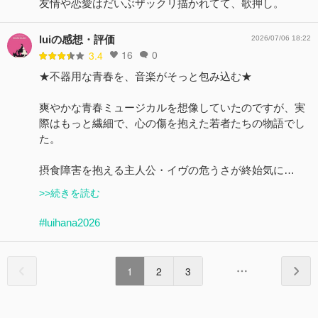
友情や恋愛はだいぶザックリ描かれてて、歌押し。
luiの感想・評価
2026/07/06 18:22
16
0
3.4
★不器用な青春を、音楽がそっと包み込む★
爽やかな青春ミュージカルを想像していたのですが、実
際はもっと繊細で、心の傷を抱えた若者たちの物語でし
た。
摂食障害を抱える主人公・イヴの危うさが終始気に…
>>続きを読む
#luihana2026
1
2
3