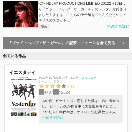
(C)FINDLAY PRODUCTIONS LIMITED 20122月10日よ
り『ゴッド・ヘルプ・ザ・ガール』のレンタルが始まり
ました！まずは、こちらの予告編をごらんください。イ
ギリスのスコット…
>>続きを読む
映画
『ゴッド・ヘルプ・ザ・ガール』の記事・ニュースを全て見る
似ている作品
イエスタデイ
2016年10月01日上映
、
114分
、
ノルウェー
ジャンル：
ドラマ
3.6
4487
12624
あの夏。ビートルズに恋してた僕は、君に出会っ
た。 ビートルズが世界中に大旋風を巻き起こし
ていた６０年代半ば。オスロに住む高校生４人組
は“スネイファス” というバンドを結成し、自分た
>>続きを読む
ちもビートルズのように有名になりたいと夢を見
ていた。そんなある日、ベース 担当でポール・