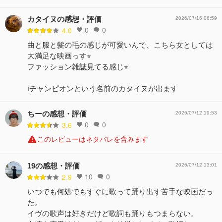
カタイヌの感想・評価
2026/07/16 06:59
0
0
4.0
曲と服と髪の毛の感じが可愛いんで、こちら女としては
大満足な映画っす⭐︎
ファッション雑誌見てる感じ⭐︎
ℹ️チャンピオンという名前のカタイヌが出ます
ちーの感想・評価
2026/07/12 19:53
0
0
3.6
このレビューはネタバレを含みます
19の感想・評価
2026/07/12 13:01
10
0
2.9
いつでも何処でもすぐに歌って踊り出す苦手な映画だっ
た。
イヴの歌声は好きだけど歌詞も踊りもつまらない。