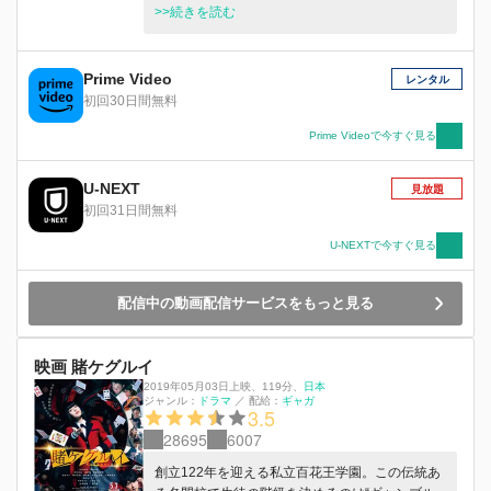
波）の物語―。ある日の放課後。咲は同級生の美
>>続きを読む
少女・原村和（浅川梨奈）と運命的な出会いをす
る。和の後を追うと、旧校舎にひっそりと存在し
ている麻雀部の部室に辿り着く。そこには和の他
Prime Video
レンタル
に、なぜか大好きなタコスを手放さない・片岡優
初回30日間無料
希（廣田あいか）と広島弁を話すメガネ娘・染谷
まこ（山田杏奈）がおり、咲は断ることが出来ず
Prime Videoで今すぐ見る
に麻雀を打つ事に・・・。
U-NEXT
見放題
初回31日間無料
U-NEXTで今すぐ見る
配信中の動画配信サービスをもっと見る
映画 賭ケグルイ
2019年05月03日上映
、
119分
、
日本
ジャンル：
ドラマ
／
配給：
ギャガ
3.5
28695
6007
創立122年を迎える私立百花王学園。この伝統あ