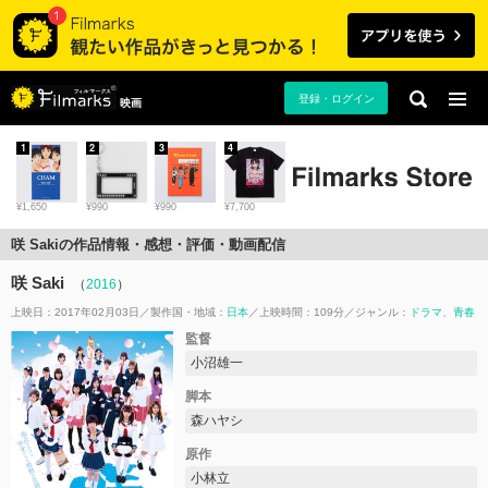
登録・ログイン
映画
1
2
3
4
¥1,650
¥990
¥990
¥7,700
咲 Sakiの作品情報・感想・評価・動画配信
咲 Saki
（
2016
）
上映日：2017年02月03日
製作国・地域：
日本
上映時間：109分
ジャンル：
ドラマ
青春
監督
小沼雄一
脚本
森ハヤシ
原作
小林立