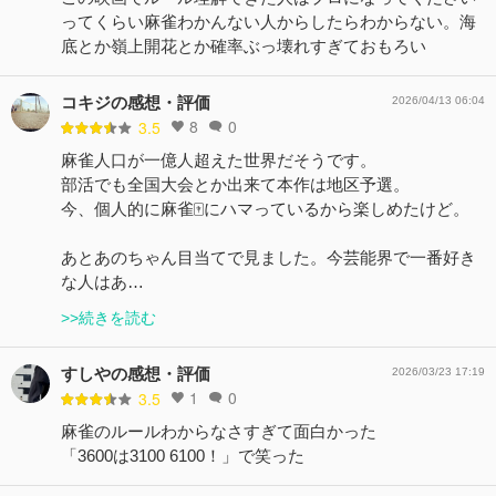
ってくらい麻雀わかんない人からしたらわからない。海
底とか嶺上開花とか確率ぶっ壊れすぎておもろい
コキジの感想・評価
2026/04/13 06:04
8
0
3.5
麻雀人口が一億人超えた世界だそうです。
部活でも全国大会とか出来て本作は地区予選。
今、個人的に麻雀🀄️にハマっているから楽しめたけど。
あとあのちゃん目当てで見ました。今芸能界で一番好き
な人はあ…
>>続きを読む
すしやの感想・評価
2026/03/23 17:19
1
0
3.5
麻雀のルールわからなさすぎて面白かった
「3600は3100 6100！」で笑った