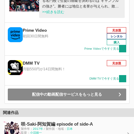
る名門校で生徒の階級を決めるのは“ギャンブル
の強さ”。勝者には地位と名誉が与えられ、敗者
は財産も尊厳も奪われる。この学園に、1人の少
>>続きを読む
女が転校してくる。彼女の名は蛇喰夢子。一見す
るとお淑やかなこの美少女は、いかなるリスクも
いとわない常軌を逸したギャンブル狂だった。学
Prime Video
見放題
園を支配する生徒会は、夢子を危険な存在と判断
初回30日間無料
レンタル
し、百戦練磨の刺客を送り込むも次々と撃破。学
購入
園は夢子を中心に大きく動き出そうとしていた。
Prime Videoで今すぐ見る
生徒会はついに、全校生徒を巻き込んだ百花王学
園史上最大のギャンブルバトルの開催を宣言する
DMM TV
――。
見放題
月額550円が14日間無料！
DMM TVで今すぐ見る
配信中の動画配信サービスをもっと見る
関連作品
咲-Saki-阿知賀編 episode of side-A
製作年：
2017年
/ 製作国・地域：
日本
監督：
小沼雄一