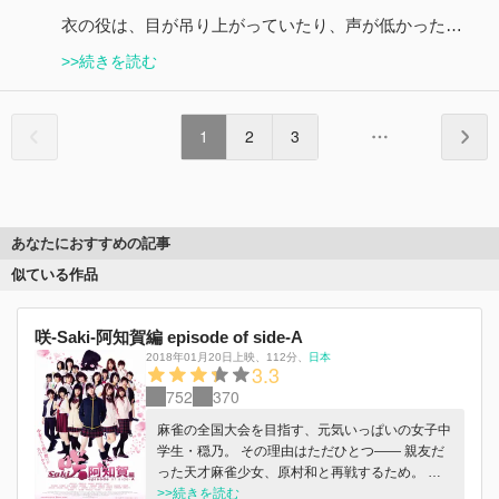
衣の役は、目が吊り上がっていたり、声が低かった…
>>続きを読む
1
2
3
あなたにおすすめの記事
似ている作品
咲-Saki-阿知賀編 episode of side-A
2018年01月20日上映
、
112分
、
日本
3.3
752
370
麻雀の全国大会を目指す、元気いっぱいの女子中
学生・穏乃。 その理由はただひとつ―― 親友だ
った天才麻雀少女、原村和と再戦するため。 同
じ夢を持つ仲間を集めて進む、長くも険しい全国
>>続きを読む