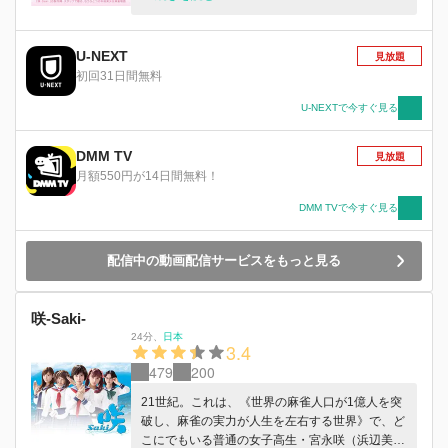
大会への道。 果たして穏乃の夢は叶うのか？
U-NEXT
見放題
初回31日間無料
U-NEXTで今すぐ見る
DMM TV
見放題
月額550円が14日間無料！
DMM TVで今すぐ見る
配信中の動画配信サービスをもっと見る
咲-Saki-
24分
、
日本
3.4
479
200
21世紀。これは、《世界の麻雀人口が1億人を突
破し、麻雀の実力が人生を左右する世界》で、ど
こにでもいる普通の女子高生・宮永咲（浜辺美