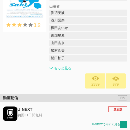
出演者
浜辺美波
浅川梨奈
3.2
廣田あいか
古畑星夏
山田杏奈
加村真美
樋口柚子
もっと見る
2339
879
動画配信
PR
U-NEXT
見放題
初回31日間無料
U-NEXTで今すぐ見る