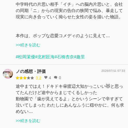
中学時代の片思い相手「イチ」への脳内片思いと、会社
の同期「ニ」からの現実の告白の狭間で悩み、暴走して
現実に向き合っていく拗らせた女性の姿を描いた物語。
本作は、ポップな恋愛コメディのように見えて…
>>続きを読む
#松岡茉優
#北村匠海
#石橋杏奈
#趣里
ノの感想・評価
2026/07/11 07:33
4
0
3.2
途中まではえ！ドキドキ🤩渡辺大知かっこいい😻と思っ
てたんだけど途中からまじでくるしかった
動物園で「歯が見えてるよ」とかいうシーンで辛すぎて
泣いてしまった わたしにあんなふうに穏やかに、何も求
めない…
>>続きを読む