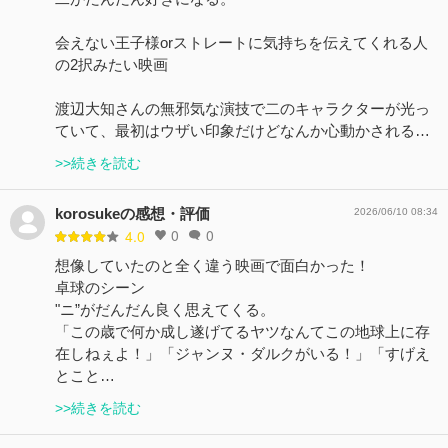
会えない王子様orストレートに気持ちを伝えてくれる人
の2択みたい映画
渡辺大知さんの無邪気な演技で二のキャラクターが光っ
ていて、最初はウザい印象だけどなんか心動かされる…
>>続きを読む
korosukeの感想・評価
2026/06/10 08:34
0
0
4.0
想像していたのと全く違う映画で面白かった！
卓球のシーン
"ニ”がだんだん良く思えてくる。
「この歳で何か成し遂げてるヤツなんてこの地球上に存
在しねぇよ！」「ジャンヌ・ダルクがいる！」「すげえ
とこと…
>>続きを読む