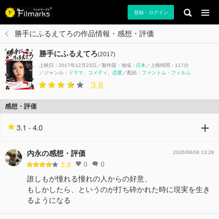
登録・ログイン
勝手にふるえてろの作品情報・感想・評価
勝手にふるえてろ
(2017)
上映日：2017年12月23日
製作国・地域：
日本
上映時間：117分
ジャンル：
ドラマ
コメディ
恋愛
配給：
ファントム・フィルム
3.8
感想・評価
3.1 - 4.0
内永の感想・評価
2026/08/06 13:28
0
0
3.8
誰しもが憧れる憧れの人からの好意、
もしかしたら、というのが打ち砕かれた時に現実を生き
るようになる