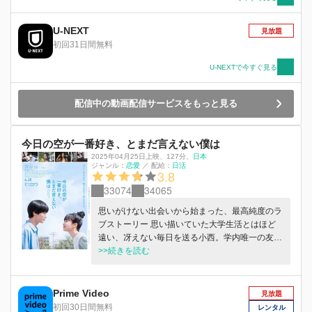
つことに必死なテルコは自分からは一切連絡をし
ないし、決して「好き」とは伝えられない。 あ
U-NEXT
見放題
る日、朝方まで飲んでマモちゃん家にお泊まりし
初回31日間無料
たことから、２人は急接近。恋人に昇格できる！
と有頂天になったテルコは、頼まれてもいないの
U-NEXTで今すぐ見る
に家事やお世話に勤しみ、その結果、マモちゃん
からの連絡が突然途絶えてしまう…。 それから
配信中の動画配信サービスをもっと見る
３ヶ月が経ったころ、マモちゃんからひょっこり
電話がかかってくる。会いにいくと、マモちゃん
の隣には年上の女性、すみれさんがいた…。
今日の空が一番好き、とまだ言えない僕は
2025年04月25日上映
、
127分
、
日本
ジャンル：
恋愛
／
配給：
日活
3.8
33074
34065
思いがけない出会いから始まった、最⾼純度のラ
ブストーリー 思い描いていた⼤学⽣活とはほど
遠い、冴えない毎⽇を送る⼩⻄。学内唯⼀の友
⼈・⼭根や銭湯のバイト仲間・さっちゃんとは、
>>続きを読む
他愛もないことでふざけあう⽇々。ある⽇の授業
終わり、お団⼦頭の桜⽥の凛々しい姿に⽬を奪わ
れた。思い切って声をかけると、拍⼦抜けするほ
Prime Video
見放題
ど偶然が重なり急速に意気投合する。会話が尽き
初回30日間無料
レンタル