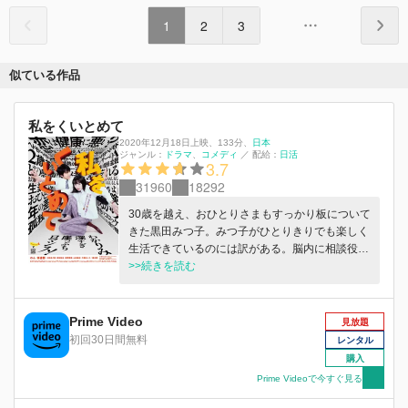
1
2
3
似ている作品
私をくいとめて
2020年12月18日上映
、
133分
、
日本
ジャンル：
ドラマ
コメディ
／
配給：
日活
3.7
31960
18292
30歳を越え、おひとりさまもすっかり板について
きた黒田みつ子。みつ子がひとりきりでも楽しく
生活できているのには訳がある。脳内に相談役
「A」がいるのだ。人間関係や身の振り方に迷っ
>>続きを読む
たときはもう一人の自分「A」がいつも正しいア
ンサーをくれる。「A」と一緒に平和なおひとり
さまライフがずっと続くと思っていたそんなある
Prime Video
見放題
日、みつ子は年下の営業マン多田くんに恋をして
初回30日間無料
レンタル
しまう。きっと多田くんと自分は両思いだと信じ
購入
て、ひとりの生活に慣れきってしまったみつ子は
Prime Videoで今すぐ見る
20代の頃のように勇敢になれない自分に戸惑いな
がらも、一歩前へふみだすことにする。