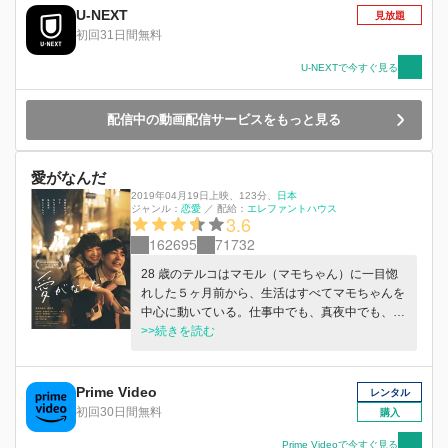
U-NEXT
見放題
初回31日間無料
U-NEXTで今すぐ見る
配信中の動画配信サービスをもっと見る
愛がなんだ
2019年04月19日上映
、
123分
、
日本
ジャンル：
恋愛
／
配給：
エレファントハウス
3.6
162695
71732
28 歳のテルコはマモル（マモちゃん）に一目惚
れした５ヶ月前から、生活はすべてマモちゃんを
中心に動いている。仕事中でも、真夜中でも、マ
モちゃんからの電話が常に最優先。仕事を失いか
>>続きを読む
けても、親友に冷たい目で見られても、マモちゃ
んがいてくれるならテルコはこの上なく幸せなの
だ。けれど、マモちゃんにとっては、テルコはた
Prime Video
レンタル
だ都合のいい女でしかなかった。マモちゃんは、
初回30日間無料
購入
さっきまで機嫌良く笑っていたのに、ちょっと踏
み込もうとすると、突然拒絶する。今の関係を保
Prime Videoで今すぐ見る