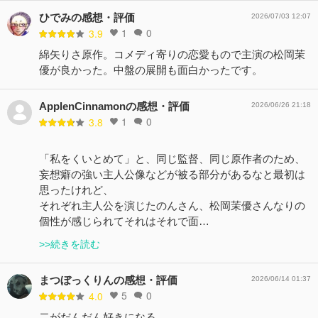
ひでみの感想・評価
2026/07/03 12:07
1
0
3.9
綿矢りさ原作。コメディ寄りの恋愛もので主演の松岡茉
優が良かった。中盤の展開も面白かったです。
ApplenCinnamonの感想・評価
2026/06/26 21:18
1
0
3.8
「私をくいとめて」と、同じ監督、同じ原作者のため、
妄想癖の強い主人公像などが被る部分があるなと最初は
思ったけれど、
それぞれ主人公を演じたのんさん、松岡茉優さんなりの
個性が感じられてそれはそれで面…
>>続きを読む
まつぼっくりんの感想・評価
2026/06/14 01:37
5
0
4.0
二がだんだん好きになる。