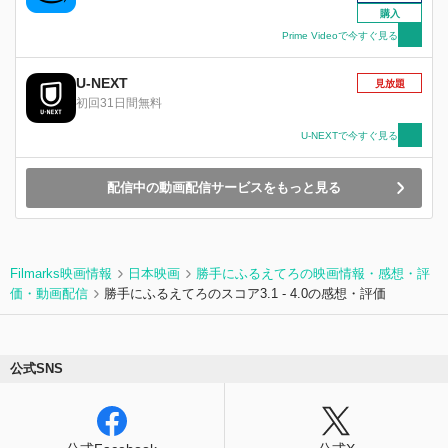
ない中、「毎⽇楽しいって思いたい。今⽇の空が
購入
⼀番好き、って思いたい」と桜⽥が何気なく⼝に
Prime Videoで今すぐ見る
した⾔葉が胸に刺さる。その⾔葉は、奇しくも、
半年前に亡くなった⼤好きな祖⺟の⾔葉と同じ
U-NEXT
で、桜⽥と出会えた喜びにひとり震える。ようや
見放題
く⾃分を取り巻く世界を少しだけ愛せそうになっ
初回31日間無料
た⽮先、運命を変える衝撃の出来事が⼆⼈を襲う
U-NEXTで今すぐ見る
ー。
配信中の動画配信サービスをもっと見る
Filmarks映画情報
日本映画
勝手にふるえてろの映画情報・感想・評
価・動画配信
勝手にふるえてろのスコア3.1 - 4.0の感想・評価
公式SNS