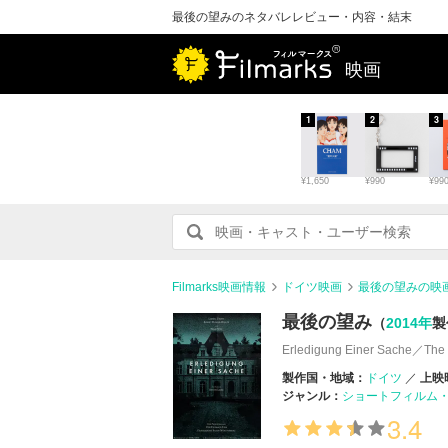
最後の望みのネタバレレビュー・内容・結末
映画
1
2
3
¥1,650
¥990
¥99
Filmarks映画情報
ドイツ映画
最後の望みの映
最後の望み
（
2014年
製
Erledigung Einer Sache／The L
製作国・地域：
ドイツ
上映
ジャンル：
ショートフィルム
3.4