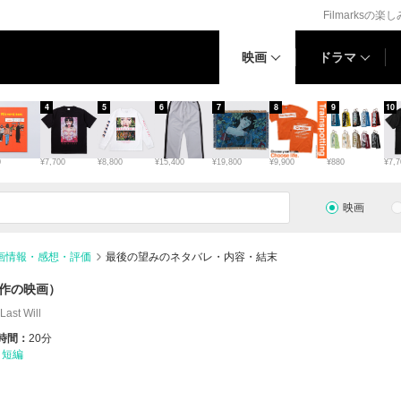
Filmarksの楽
映画
ドラマ
4
5
6
7
8
9
10
0
¥7,700
¥8,800
¥15,400
¥19,800
¥9,900
¥880
¥7,7
映画
画情報・感想・評価
最後の望みのネタバレ・内容・結末
作の映画）
ast Will
時間：
20分
・短編