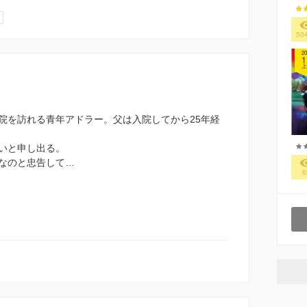
50
20
1
上
院を訪れる青年アドラー。父は入院してから25年経
いと申し出る。
なのと忠告して…
6