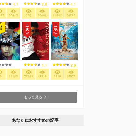
4.1
3.8
4.1
425
38415
893
28462
11982
24282
27
.8
映
-
4.1
3.9
9
11143
77143
48219
3816
15977
もっと見る
あなたにおすすめの記事