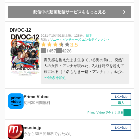
女は、あらゆる欲望を開花させる。 『充電人』
目覚めるとおへそから電源ケーブルが生え、充電
配信中の動画配信サービスをもっと見る
がないと生きられない「充電人」になってしまっ
た轟 雷太。そんな矢先、雷太が恋心を抱く神名
瑠輝からデートのお誘いが！ 『INSIDE』 物心つ
DIVOC-12
いてから一度も外に出たことのない少女。「外は
2021年10月01日上映
、
128分
、
日本
危険だ」と母は言うが、ある日玄関の向こうから
配給：
ソニー・ピクチャーズ エンタテインメント
3.5
聴こえた「音」。その＜ほころび＞が、少女の
INSIDEを動かし始める。 『B級文化遺産』 “B級
1457
4226
文化遺産”に登録されたマンホールを踏んでしま
喪失感を抱えたまま生きている男の前に、突然1
ったスケーターのアキラ。ペナルティとして、謎
人の女性・アンナが現れた。2人は時空を超えて
の組織から命を賭けたゲームに強制的に参加させ
旅に出る（「名もなき一篇・アンナ」）。幼少時
られる。 『無題』 ある日出会ったホームレスの
代を過ごした家の上にそびえ建つホテルの中で、
>>続きを読む
少女を主人公に、映画を撮り始める若手監督イツ
女は自分の部屋が見つけられないでいた（「流
キ。しかしイツキはそのことで、気づかない振り
民」）ほか。
をしていた歪んだ現実を突きつけられる。
Prime Video
『inside you』 自分のしたいことが分からない主
レンタル
人公。「幼い頃、何を夢見ていたのか？」と自問
初回30日間無料
購入
自答する彼女は、バスの中から、河川敷でクラシ
Prime Videoで今すぐ見る
ックバレエを踊る女性の姿を見つける。 『無事
なる三匹プラスワン コロナ死闘篇』 震災から10
年。あの男たちが帰ってきた。彼らに待ち受ける
music.jp
レンタル
新たな敵は、「新型コロナウイルス」。新しい出
今なら30日間無料でおためし
会いのない４人の前にやってきたのは…。