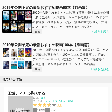
2019年公開予定の最新おすすめ映画90本【邦画篇】
2019年公開されるおすすめ映画（邦画）90本以上を公開
日順にご紹介。人気監督・キャストの最新作、TVドラマ
の劇場版、ベストセラー小説・漫画の実写映画化、注目
のアニメーションなど、今年も観たい映画が…
>>続きを読む
映画
2019年公開予定の最新おすすめ映画100本【洋画篇】
2019年に公開されるおすすめの洋画（韓国や中国などア
ジア圏の映画も含む）100本以上を公開日順にご紹介。
ディズニーやマーベルの話題作、アカデミー賞受賞作、
人気監督・キャストの最新作、シリーズの続編…
>>続きを読む
映画
似ている作品
玉城ティナは夢想する
11分
、
日本
ジャンル：
ショートフィルム・短編
3.8
1633
662
玉城ティナは夢