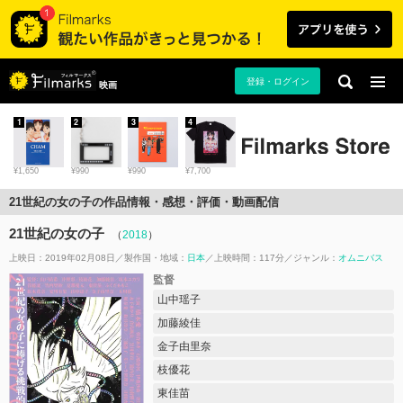
登録・ログイン
映画
1
2
3
4
¥1,650
¥990
¥990
¥7,700
21世紀の女の子の作品情報・感想・評価・動画配信
21世紀の女の子
（
2018
）
上映日：2019年02月08日
製作国・地域：
日本
上映時間：117分
ジャンル：
オムニバス
監督
山中瑶子
加藤綾佳
金子由里奈
枝優花
東佳苗