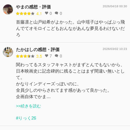
やまの感想・評価
2026/04/18 00:30
0
0
4.1
首藤凛と山戸結希がよかった。山中瑶子はやっぱぶっ飛
んでてオモロイこどもおんながあんな夢見るわけないだ
ろ
たかはしの感想・評価
2026/03/02 10:23
7
0
3.5
関わってるスタッフキャストがまずとんでもないから、
日本映画史に記念碑的に残ることはまず間違い無いとし
て。
かなりインディーズっぽいのに、
全員少しのやらされてます感があって良かった。
企画自体でかま…
>>続きを読む
#りっく26