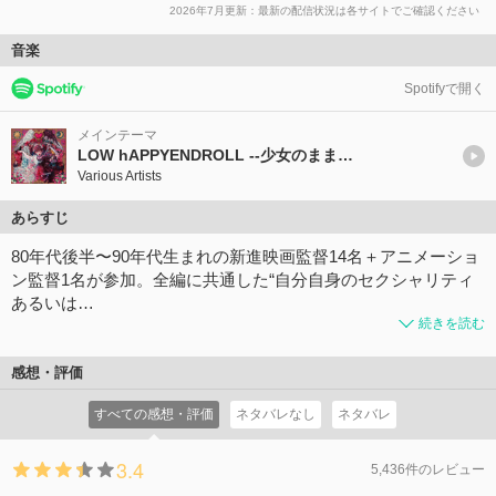
2026年7月更新：最新の配信状況は各サイトでご確認ください
音楽
Spotifyで開く
メインテーマ
LOW hAPPYENDROLL --少女のままで死ぬ--
Various Artists
あらすじ
80年代後半〜90年代⽣まれの新進映画監督14名＋アニメーショ
ン監督1名が参加。全編に共通した“自分自身のセクシャリティ
あるいは…
続きを読む
感想・評価
すべての感想・評価
ネタバレなし
ネタバレ
3.4
5,436件のレビュー