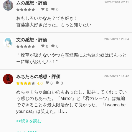
ムの感想・評価
2026/03/01 02:11
0
0
-
おもしろいかなあ？でも好き！
首藤凛大好きだった。もっと知りたい
文の感想・評価
2026/02/17 23:04
0
0
-
＂煙草が吸えないやつを喫煙席にぶち込む奴はほんっと
ーに頭がおかしい！"
みちたろの感想・評価
2026/02/17 16:42
6
0
4.0
めちゃくちゃ面白いのもあったし、勘弁してくれってい
う感じのもあった。『Mirror』と『君のシーツ』は短編
でできることを最大限活かして良かった。『I wanna be
your cat』は笑えた。山…
>>続きを読む