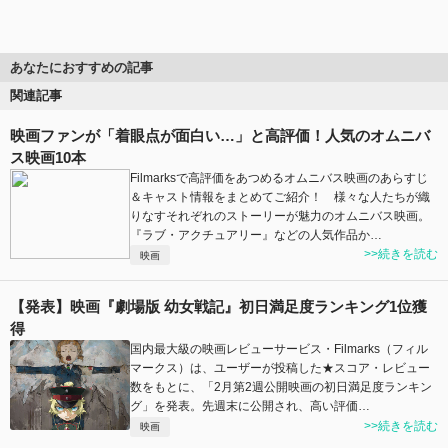
あなたにおすすめの記事
関連記事
映画ファンが「着眼点が面白い…」と高評価！人気のオムニバ
ス映画10本
Filmarksで高評価をあつめるオムニバス映画のあらすじ
＆キャスト情報をまとめてご紹介！ 様々な人たちが織
りなすそれぞれのストーリーが魅力のオムニバス映画。
『ラブ・アクチュアリー』などの人気作品か…
>>続きを読む
映画
【発表】映画『劇場版 幼女戦記』初日満足度ランキング1位獲
得
国内最大級の映画レビューサービス・Filmarks（フィル
マークス）は、ユーザーが投稿した★スコア・レビュー
数をもとに、「2月第2週公開映画の初日満足度ランキン
グ」を発表。先週末に公開され、高い評価…
>>続きを読む
映画