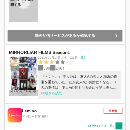
想する
動画配信サービスがあるか確認する
MIRRORLIAR FILMS Season1
2021年09月17日上映
、
121分
、
日本
3.2
598
2461
『さくら、』 主人公は、友人Aの恋人と秘密の逢
瀬を重ねていた。だが友人Aが突然亡くなる。 3
人の友情は、友人Aの死を引き金に次第に歪んで
いく。 『Petto』 高校生の春乃は親の希望通り国
>>続きを読む
立大学を目指すが、本当はトリマーになりたい。
だが、本音を打ち明けられずにいた。そんな春乃
のもう一つの悩みは、幼馴染のある噂だった…。
Lemino
見放題
『暴れる、女』 模範囚を演じきり、仮出所でき
初回1ヶ月間無料
ることになった響子。彼女を出迎えたのは、響子
の恋人に頼まれた男、友広だ。車に乗り込んだ彼
Leminoで今すぐ見る