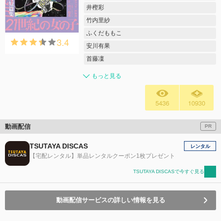
井樫彩
竹内里紗
ふくだももこ
3.4
安川有果
首藤凜
もっと見る
5436
10930
動画配信
PR
TSUTAYA DISCAS
レンタル
【宅配レンタル】単品レンタルクーポン1枚プレゼント
TSUTAYA DISCASで今すぐ見る
動画配信サービスの詳しい情報を見る