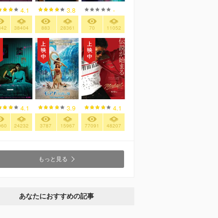
4.1
3.8
-
342
38404
883
28361
70
11052
4.1
3.9
4.1
960
24232
3787
15967
77091
48207
もっと見る
あなたにおすすめの記事