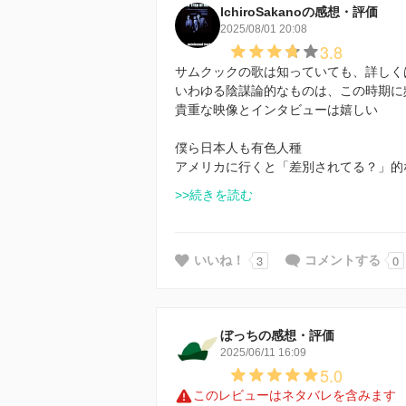
IchiroSakanoの感想・評価
2025/08/01 20:08
3.8
サムクックの歌は知っていても、詳しく
いわゆる陰謀論的なものは、この時期に
貴重な映像とインタビューは嬉しい
僕ら日本人も有色人種
アメリカに行くと「差別されてる？」的
>>続きを読む
3
0
いいね！
コメントする
ぼっちの感想・評価
2025/06/11 16:09
5.0
このレビューはネタバレを含みます