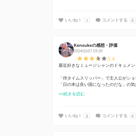
1
0
いいね！
コメントする
Kensukeの感想・評価
2024/11/27 03:20
3.4
最近好きなミュージシャンのドキュメン
「侍タイムスリッパー」で主人公がショ
「日の本は良い国になったのだな」の気
>>続きを読む
2
0
いいね！
コメントする