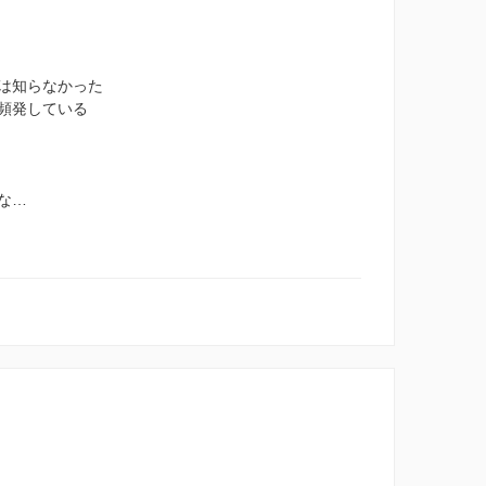
は知らなかった
頻発している
な…