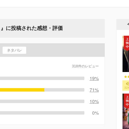
ク』に投稿された感想・評価
ネタバレ
318件のレビュー
19%
32
71%
10%
0%