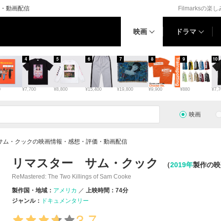
・動画配信
Filmarksの楽
映画
ドラマ
4
5
6
7
8
9
10
0
¥7,700
¥8,800
¥15,400
¥19,800
¥9,900
¥880
¥7,7
映画
サム・クックの映画情報・感想・評価・動画配信
リマスター サム・クック
（
2019年
製作の映
ReMastered: The Two Killings of Sam Cooke
製作国・地域：
アメリカ
上映時間：74分
ジャンル：
ドキュメンタリー
3.7