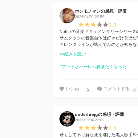
ホンモノマンの感想・評価
2026/04/01 22:58
3.3
Netflixの音楽ドキュメンタリーシリー
サムクックの音楽自体は好きだけど歴史
アレンクラインが絡んでんのとか知らな
>>続きを読む
#アットざハーレム聴きたくなった
2
0
いいね！
コメントする
underfirejgの感想・評価
2026/03/04 22:09
3.4
若くして不可解な死を遂げた黒人歌手S