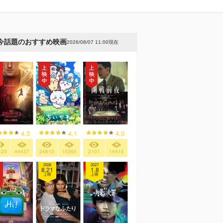
今話題のおすすめ映画
2026/08/07 11:00現在
4.3
4.1
4.0
423
44437
24810
15365
2101
14415
2026
2027
8.21
1.8
上映
上映