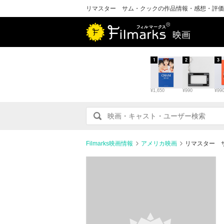
リマスター サム・クックの作品情報・感想・評価
映画
1
2
3
¥1,650
¥990
¥99
Filmarks映画情報
アメリカ映画
リマスター 