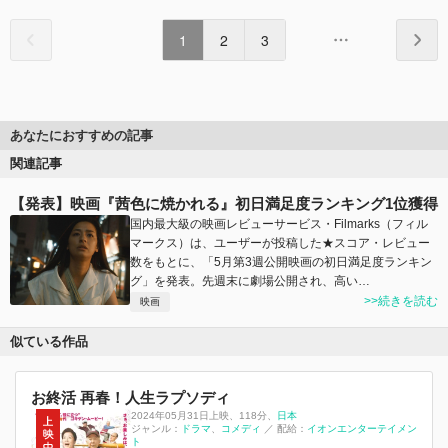
1
2
3
あなたにおすすめの記事
関連記事
【発表】映画『茜色に焼かれる』初日満足度ランキング1位獲得
国内最大級の映画レビューサービス・Filmarks（フィル
マークス）は、ユーザーが投稿した★スコア・レビュー
数をもとに、「5月第3週公開映画の初日満足度ランキン
グ」を発表。先週末に劇場公開され、高い…
>>続きを読む
映画
似ている作品
お終活 再春！人生ラプソディ
2024年05月31日上映
、
118分
、
日本
ジャンル：
ドラマ
コメディ
／
配給：
イオンエンターテイメン
ト