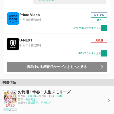
たまには妻に誕生日のプレゼントでも買ってやろ
うかと、周造が欲しいものを聞いてみると、富子
の答えはなんと・・・「離婚届」！！突然起きた
Prime Video
レンタル
まさかの“熟年離婚”騒動に、子どもたちは大慌
初回30日間無料
購入
て。何とか解決策を見つけようと≪家族会議≫を
決行し、離婚問題について話し合おうとするもの
Prime Videoで今すぐ見る
の、それぞれの不満が噴出しはじめ、事態は思わ
ぬ方向へ・・・！果たしてこの家族はどうなって
U-NEXT
見放題
しまうのか！？
初回31日間無料
U-NEXTで今すぐ見る
配信中の動画配信サービスをもっと見る
関連作品
お終活3 幸春！人生メモリーズ
製作年：
2026年
/ 製作国・地域：
日本
監督：
香月秀之
出演者：
高畑淳子
、
剛力彩芽