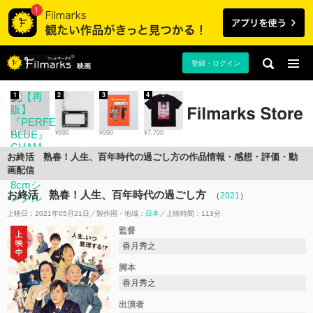
登録・ログイン
映画
1
2
3
4
¥1,650
¥990
¥990
¥7,700
お終活 熟春！人生、百年時代の過ごし方の作品情報・感想・評価・動
画配信
お終活 熟春！人生、百年時代の過ごし方
（
2021
）
上映日：2021年05月21日
製作国・地域：
日本
上映時間：113分
監督
香月秀之
脚本
香月秀之
出演者