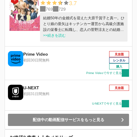
3.7
769
729
結婚50年の金婚式を迎えた大原千賀子と真一。ひ
とり娘の亜矢はキッチンカー運営から高級介護施
設の栄養士に転職し、恋人の菅野涼太との結婚も
目前に控えている。順風満帆な大原家だったが、
>>続きを読む
ある日、真一に認知症の疑惑が持ち上がる。その
一方で、千賀子は若い頃に習っていたシャンソン
の恩師の娘・丸山英恵との出会いをきっかけに、
Prime Video
見放題
再びレッスンに通い始める。音楽ライブプロデュ
初回30日間無料
レンタル
ーサーでもある英恵からコンサート出演を勧めら
購入
れて張り切る千賀子だったが、コンサート目前に
Prime Videoで今すぐ見る
開催が危うくなり……。はたして、千賀子はステ
ージで歌えるのか！？そして大原家は一体、これ
U-NEXT
からどうなるのか！？
見放題
初回31日間無料
U-NEXTで今すぐ見る
配信中の動画配信サービスをもっと見る