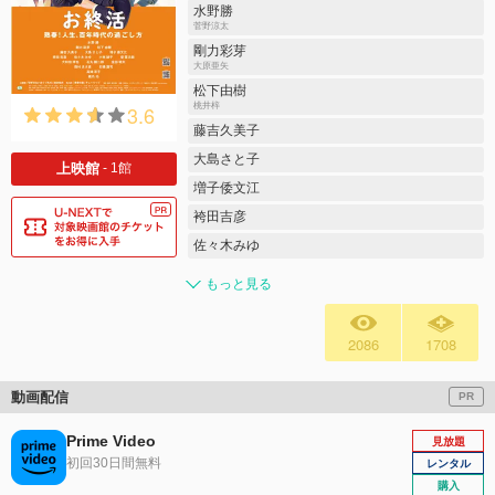
水野勝
菅野涼太
剛力彩芽
大原亜矢
松下由樹
3.6
桃井梓
藤吉久美子
大島さと子
上映館
- 1館
増子倭文江
袴田吉彦
佐々木みゆ
もっと見る
2086
1708
動画配信
PR
Prime Video
見放題
初回30日間無料
レンタル
購入