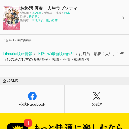
お終活 再春！人生ラプソディ
製作年：
2024年
/ 製作国・地域：
日本
監督：
香月秀之
出演者：
高畑淳子
、
剛力彩芽
「お終活」製作委員会
Filmarks映画情報
上映中の最新映画作品
お終活 熟春！人生、百年
時代の過ごし方の映画情報・感想・評価・動画配信
公式SNS
公式Facebook
公式X