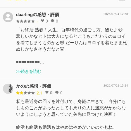
daarlingの感想・評価
2026/07/24 12:58
0
0
-
『お終活 熟春！人生、百年時代の過ごし方』観たよ😆
悲しいかなヒトは大人になるとこうもこだわりのヨロイ
を着てしまうものかと🤣 だーりんはヨロイを着たまま死
ぬしかなさそうだなと🤣
=========…
>>続きを読む
かのの感想・評価
2026/07/22 15:24
0
0
2.1
私も最近身の回りを片付けて、身軽に生きて、自分にも
しものことがあったとしても周りの人に迷惑がかからな
いようにしようと思っていた矢先に見つけた映画！
終活も終活も婚活もはやめはやめがいいのかもね。