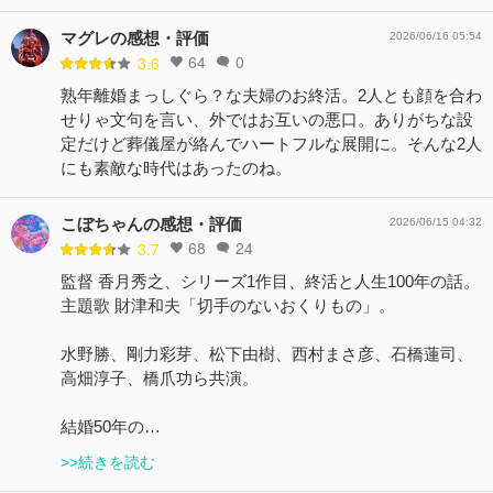
マグレの感想・評価
2026/06/16 05:54
64
0
3.6
熟年離婚まっしぐら？な夫婦のお終活。2人とも顔を合わ
せりゃ文句を言い、外ではお互いの悪口。ありがちな設
定だけど葬儀屋が絡んでハートフルな展開に。そんな2人
にも素敵な時代はあったのね。
こぼちゃんの感想・評価
2026/06/15 04:32
68
24
3.7
監督 香月秀之、シリーズ1作目、終活と人生100年の話。
主題歌 財津和夫「切手のないおくりもの」。
水野勝、剛力彩芽、松下由樹、西村まさ彦、石橋蓮司、
高畑淳子、橋爪功ら共演。
結婚50年の…
>>続きを読む