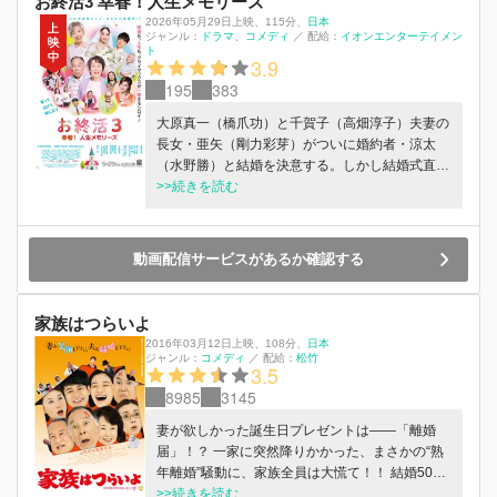
お終活3 幸春！人生メモリーズ
2026年05月29日上映
、
115分
、
日本
ジャンル：
ドラマ
コメディ
／
配給：
イオンエンターテイメン
ト
3.9
195
383
大原真一（橋爪功）と千賀子（高畑淳子）夫妻の
長女・亜矢（剛力彩芽）がついに婚約者・涼太
（水野勝）と結婚を決意する。しかし結婚式直
前、亜矢の何気ない一言が二人の関係に亀裂を生
>>続きを読む
み、両家を巻き込む大騒動へと発展する。一方、
真一の後輩である加藤博（小日向文世）は、母・
加藤豊子（三田佳子）の認知症が進んでいくこと
動画配信サービスがあるか確認する
を受け入れられず、つい強い言葉で接してしま
う。そんな博に千賀子は「認知症でも、心は忘れ
てない」と語りかける――。
家族はつらいよ
2016年03月12日上映
、
108分
、
日本
ジャンル：
コメディ
／
配給：
松竹
3.5
8985
3145
妻が欲しかった誕生日プレゼントは――「離婚
届」！？ 一家に突然降りかかった、まさかの“熟
年離婚”騒動に、家族全員は大慌て！！ 結婚50年
を迎えようとする平田家の主・周造と妻・富子。
>>続きを読む