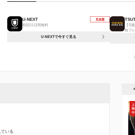
U-NEXT
TSUT
見放題
初回31日間無料
【宅
枚プ
U-NEXTで今すぐ見る
れている