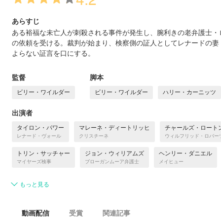
あらすじ
ある裕福な未亡人が刺殺される事件が発生し、腕利きの老弁護士・
の依頼を受ける。裁判が始まり、検察側の証人としてレナードの妻
よらない証言を口にする。
監督
脚本
ビリー・ワイルダー
ビリー・ワイルダー
ハリー・カーニッツ
出演者
タイロン・パワー
マレーネ・ディートリッヒ
チャールズ・ロート
レナード・ヴォール
クリスチーネ
ウィルフリッド・ロバー
トリン・サッチャー
ジョン・ウィリアムズ
ヘンリー・ダニエル
マイヤーズ検事
ブローガンムーア弁護士
メイヒュー
もっと見る
動画配信
受賞
関連記事