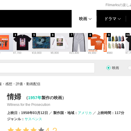
Filmarksの楽
映画
ドラマ
4
5
6
7
8
9
10
0
¥7,700
¥19,800
¥8,800
¥15,400
¥9,900
¥880
¥7,7
映画
報・感想・評価・動画配信
情婦
（
1957年
製作の映画）
Witness for the Prosecution
上映日：1958年03月12日
製作国・地域：
アメリカ
上映時間：117分
ジャンル：
サスペンス
4.2