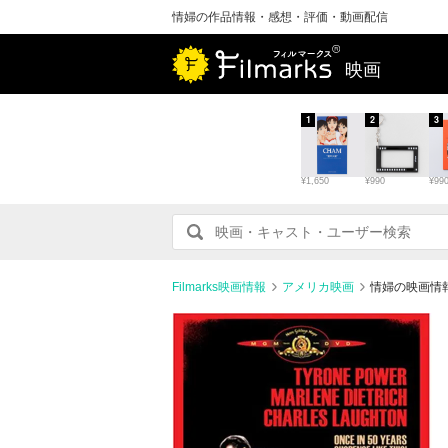
情婦の作品情報・感想・評価・動画配信
映画
1
2
3
¥1,650
¥990
¥99
Filmarks映画情報
アメリカ映画
情婦の映画情