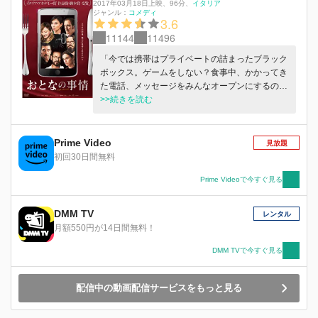
2017年03月18日上映
、
96分
、
イタリア
ジャンル：
コメディ
3.6
11144
11496
「今では携帯はプライベートの詰まったブラック
ボックス。ゲームをしない？食事中、かかってき
た電話、メッセージをみんなオープンにするの
よ」。友人夫婦7人が集う夕食の場で、エヴァは
>>続きを読む
いきなりそう提案した。新婚のコシモとビアン
カ、反抗期の娘に悩むロッコとエヴァ、倦怠期を
迎えたレレとカーロッタ、恋人に今日のディナー
Prime Video
見放題
をキャンセルされたペペ。「何かやましいことが
初回30日間無料
あるの？」と詰め寄る女性陣に、男性陣も渋々ポ
ケットを探り、テーブルには7台のスマートフォ
Prime Videoで今すぐ見る
ンが出揃った。メールが来たら全員の目の前で開
くこと、かかってきた電話にはスピーカーに切り
DMM TV
レンタル
替えて話すことをルールに、究極の信頼度確認ゲ
月額550円が14日間無料！
ームが始まる――！
DMM TVで今すぐ見る
配信中の動画配信サービスをもっと見る