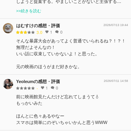
しようと提案する。やましいことがないと主張する…
>>続きを読む
はむすけの感想・評価
2026/07/13 19:44
1
0
3.0
そんな暴露大会があってよく普通でいられるね？！？！
無理だよそんなの！
いい話に収束していかないよ！と思った。
元の映画のほうがまだ好きかな。
Yeoleumの感想・評価
2026/07/11 14:58
1
0
-
前に映画館見たんだけど忘れてしまうて💧
もっかいみた
ほんとに色々あるやなー
スマホは簡単にのぞいちゃいかんと思うWWW