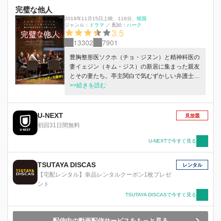
完璧な他人
2019年11月15日上映
、
116分
、
韓国
ジャンル：
ドラマ
／
配給：
ハーク
3.5
13302
7901
豊胸整形医ソクホ（チョ・ジヌン）と精神科医の
妻イェジン（キム・ジス）の新居に集まった親友
とその妻たち。亭主関白で気むずかしい弁護士の
テス（ユ・ヘジン）と貞淑な専業主婦スヒョン
>>続きを読む
（ヨム・ジョンア）。新婚ホヤホヤのイケメン社
長ジュンモ（イ・ソジン）と若妻セギョン（ソ
ン・ハユン）。新恋人を連れてくるはずが、一人
U-NEXT
見放題
でやって来た教師ヨンベ（ユン・ギョンホ）。
初回31日間無料
久々の再会を喜び、変わらぬ友情や夫婦愛を確か
めあい、お酒も会話も弾んでいく。そして自分た
U-NEXTで今すぐ見る
ちの間には隠し事がないことを証明するため、
「今からスマートフォンに届く電話やメールを全
TSUTAYA DISCAS
レンタル
員に公開しよう」と皆のスマホロックを解除する
【宅配レンタル】単品レンタルクーポン1枚プレゼ
ことに...。次々と届く着信やメール。他人に知ら
ント
れたくない“大人のウラ事情”が露わになり、楽し
TSUTAYA DISCASで今すぐ見る
いはずのパーティーは想像を絶する修羅場と化し
ていく──!!
配信中の動画配信サービスをもっと見る