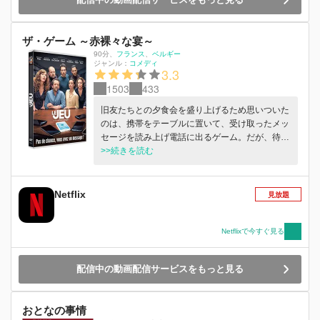
ザ・ゲーム ～赤裸々な宴～
90分
、
フランス
ベルギー
ジャンル：
コメディ
3.3
1503
433
旧友たちとの夕食会を盛り上げるため思いついた
のは、携帯をテーブルに置いて、受け取ったメッ
セージを読み上げ電話に出るゲーム。だが、待っ
ていたのは悲惨な結果。
>>続きを読む
Netflix
見放題
Netflixで今すぐ見る
配信中の動画配信サービスをもっと見る
おとなの事情