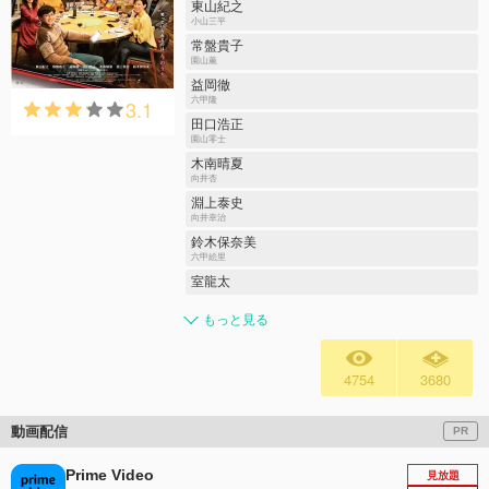
東山紀之
小山三平
常盤貴子
園山薫
益岡徹
3.1
六甲隆
田口浩正
園山零士
木南晴夏
向井杏
淵上泰史
向井幸治
鈴木保奈美
六甲絵里
室龍太
もっと見る
4754
3680
動画配信
PR
Prime Video
見放題