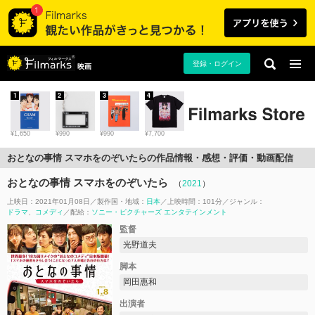
登録・ログイン
映画
1
2
3
4
¥1,650
¥990
¥990
¥7,700
おとなの事情 スマホをのぞいたらの作品情報・感想・評価・動画配信
おとなの事情 スマホをのぞいたら
（
2021
）
上映日：2021年01月08日
製作国・地域：
日本
上映時間：101分
ジャンル：
ドラマ
コメディ
配給：
ソニー・ピクチャーズ エンタテインメント
監督
光野道夫
脚本
岡田惠和
出演者