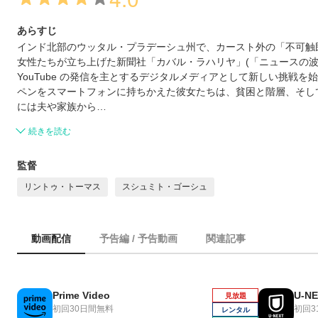
あらすじ
インド北部のウッタル・プラデーシュ州で、カースト外の「不可触民
女性たちが立ち上げた新聞社「カバル・ラハリヤ」(「ニュースの波」
YouTube の発信を主とするデジタルメディアとして新しい挑戦を
ペンをスマートフォンに持ちかえた彼女たちは、貧困と階層、そし
には夫や家族から…
続きを読む
監督
リントゥ・トーマス
スシュミト・ゴーシュ
動画配信
予告編 / 予告動画
関連記事
Prime Video
U-N
見放題
初回30日間無料
初回3
レンタル