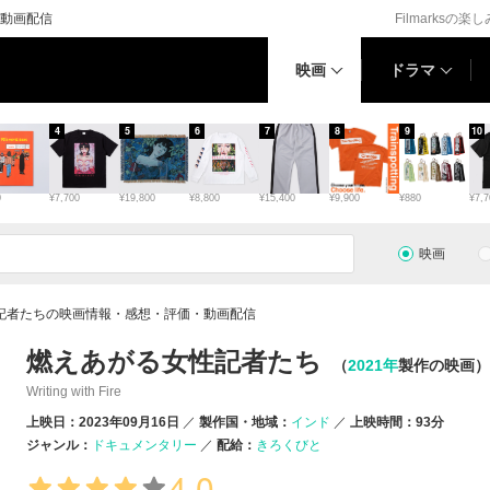
動画配信
Filmarksの楽
映画
ドラマ
4
5
6
7
8
9
10
0
¥7,700
¥19,800
¥8,800
¥15,400
¥9,900
¥880
¥7,7
映画
記者たちの映画情報・感想・評価・動画配信
燃えあがる女性記者たち
（
2021年
製作の映画）
Writing with Fire
上映日：2023年09月16日
製作国・地域：
インド
上映時間：93分
ジャンル：
ドキュメンタリー
配給：
きろくびと
4.0