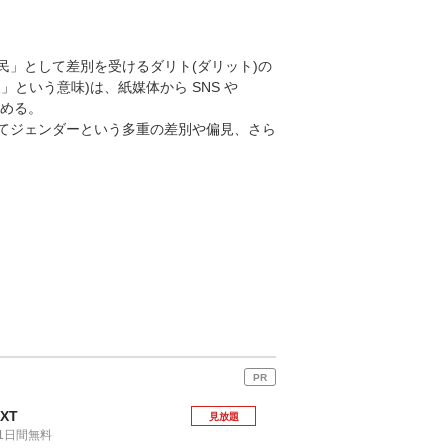
」として差別を受けるダリト(ダリット)の
という意味)は、紙媒体から SNS や
始める。
てジェンダーという多重の差別や偏見、さら
PR
EXT
見放題
1日間無料