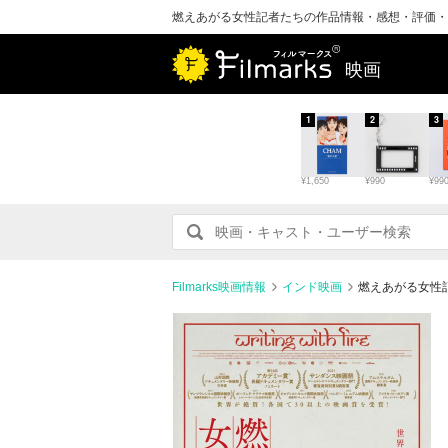
燃えあがる女性記者たちの作品情報・感想・評価・
映画
1
2
3
¥1,650
¥990
¥99
Filmarks映画情報
インド映画
燃えあがる女性