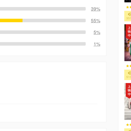
39%
35
55%
5%
1%
51