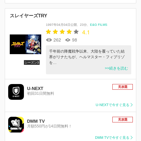
スレイヤーズTRY
1997年04月04日公開
23分
E&G FILMS
4.1
262
98
千年前の降魔戦争以来、大陸を覆っていた結
界がリナたちが、ヘルマスター・フィブリゾ
を…
シーズン3
>>続きを読む
見放題
U-NEXT
初回31日間無料
U-NEXTで今すぐ見る
見放題
DMM TV
月額550円が14日間無料！
DMM TVで今すぐ見る