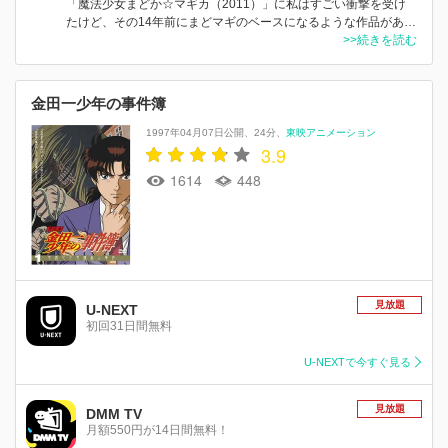
「魔法少女まどか☆マギカ（2011）」に私はすごい衝撃を受け
たけど、その14年前にまどマギのベースになるような作品があ…
>>続きを読む
金田一少年の事件簿
1997年04月07日公開
24分
東映アニメーション
3.9
1614
448
見放題
U-NEXT
初回31日間無料
U-NEXTで今すぐ見る
見放題
DMM TV
月額550円が14日間無料！