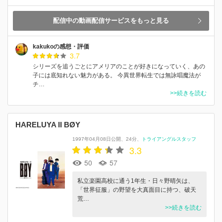
配信中の動画配信サービスをもっと見る
kakukoの感想・評価
3.7
シリーズを追うごとにアメリアのことが好きになっていく、あの
子には底知れない魅力がある。 今異世界転生では無詠唱魔法が
チ…
>>続きを読む
HARELUYA II BØY
1997年04月08日公開
24分
トライアングルスタッフ
3.3
50
57
私立楽園高校に通う1年生・日々野晴矢は、
「世界征服」の野望を大真面目に持つ、破天
荒…
>>続きを読む