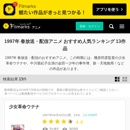
登録・ログイン
アニメ
1997年 春放送・配信アニメ おすすめ人気ランキング 13作
品
1997年 春放送・配信のおすすめアニメ。この時期には、幾原邦彦監督の少女
革命ウテナや、中川亜紀子出演の金田一少年の事件簿、新・天地無用！など
の作品があります。
検索結果
13
件
動画配信は2026年7月時点の情報です。最新の配信状況は各サイトにてご確認ください。
本ページには動画配信サービスのプロモーションが含まれています。
少女革命ウテナ
1997年04月02日公開
23分
J.C.STAFF
4.4
3182
3020