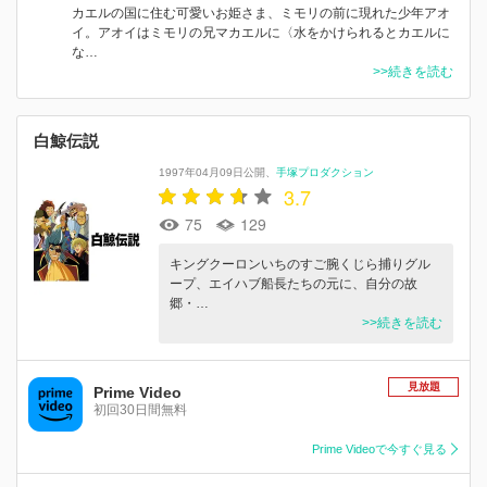
カエルの国に住む可愛いお姫さま、ミモリの前に現れた少年アオ
イ。アオイはミモリの兄マカエルに〈水をかけられるとカエルに
な…
>>続きを読む
白鯨伝説
1997年04月09日公開
手塚プロダクション
3.7
75
129
キングクーロンいちのすご腕くじら捕りグル
ープ、エイハブ船長たちの元に、自分の故
郷・…
>>続きを読む
見放題
Prime Video
初回30日間無料
Prime Videoで今すぐ見る