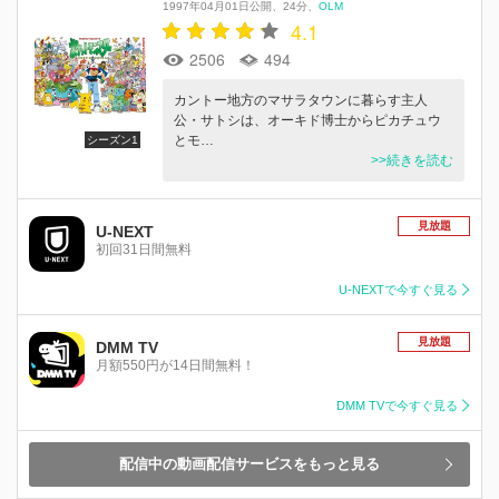
1997年04月01日公開
24分
OLM
4.1
2506
494
カントー地方のマサラタウンに暮らす主人
公・サトシは、オーキド博士からピカチュウ
とモ…
シーズン1
>>続きを読む
見放題
U-NEXT
初回31日間無料
U-NEXTで今すぐ見る
見放題
DMM TV
月額550円が14日間無料！
DMM TVで今すぐ見る
配信中の動画配信サービスをもっと見る