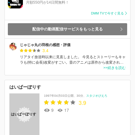
月額550円が14日間無料！
DMM TVで今すぐ見る
配信中の動画配信サービスをもっと見る
じゃじゃ丸の羽根の感想・評価
3.4
リアタイ放送時以来に見直しました。 今見るとストーリーもキャ
ラも(特に会長)改変がすごい。昔のアニメは原作から改変され…
>>続きを読む
はいぱーぽりす
1997年04月03日公開
30分
スタジオぴえろ
3.9
9
17
はいぱーぽりす