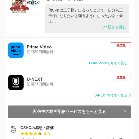
幼い頃に王子様と出会ったことで、自分も王
子様になりたいと願うようになった少女・天
上…
>>続きを読む
見放題
Prime Video
初回30日間無料
Prime Videoで今すぐ見る
見放題
U-NEXT
初回31日間無料
U-NEXTで今すぐ見る
配信中の動画配信サービスをもっと見る
OSHOの感想・評価
4.5