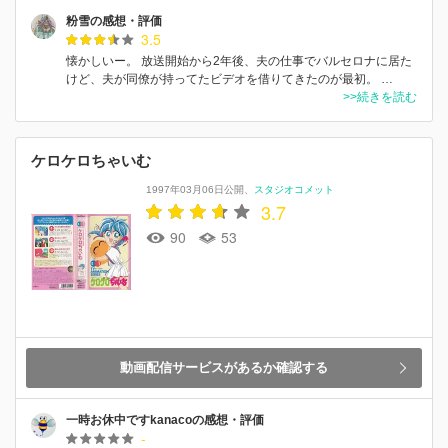
粉雪の感想・評価
3.5
懐かしいー。 放送開始から2年後、夫の仕事でバルセロナに居た
けど、夫が同僚が持ってたビデオを借りてきたのが最初。 …
>>続きを読む
ケロケロちゃいむ
1997年03月06日公開
スタジオコメット
3.7
90
53
動画配信サービスがあるか確認する
一時お休中ですkanacoの感想・評価
-