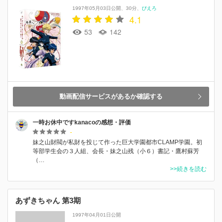
1997年05月03日公開
30分
ぴえろ
4.1
53
142
動画配信サービスがあるか確認する
一時お休中ですkanacoの感想・評価
-
妹之山財閥が私財を投じて作った巨大学園都市CLAMP学園。初
等部学生会の３人組、会長・妹之山残（小６）書記・鷹村蘇芳
（…
>>続きを読む
あずきちゃん 第3期
1997年04月01日公開