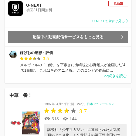
見放題
U-NEXT
初回31日間無料
U-NEXTで今すぐ見る
配信中の動画配信サービスをもっと見る
ほげおの感想・評価
3.5
メルヴィルの「白鯨」を下敷きに出崎統と杉野昭夫が企画した"4
701白鯨"。 これはそのアニメ版。 このコンビの作品に…
>>続きを読む
中華一番！
1997年04月27日公開
24分
日本アニメーション
3.7
313
144
講談社「少年マガジン」に連載された人気漫
画のアニメ化。１９世紀末の清王朝中国での