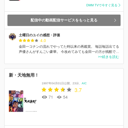
DMM TVで今すぐ見る
配信中の動画配信サービスをもっと見る
土曜日のユイの感想・評価
4.0
金田一コナンの流れでやってた時以来の再鑑賞。 毎話毎話出てる
声優さんがすんごい豪華。 今改めてみても金田一の方が残酷で…
>>続きを読む
新・天地無用！
1997年04月01日公開
23分
AIC
3.7
71
54