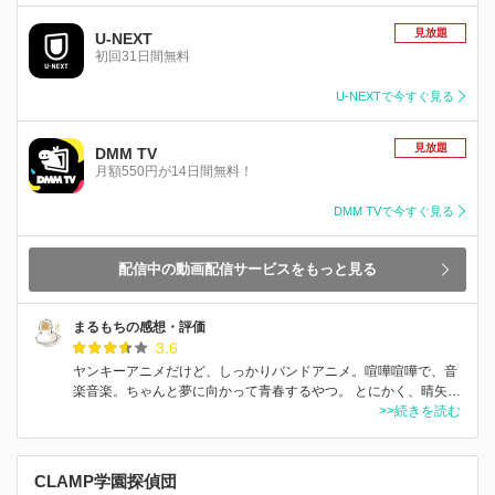
見放題
U-NEXT
初回31日間無料
U-NEXTで今すぐ見る
見放題
DMM TV
月額550円が14日間無料！
DMM TVで今すぐ見る
配信中の動画配信サービスをもっと見る
まるもちの感想・評価
3.6
ヤンキーアニメだけど、しっかりバンドアニメ。喧嘩喧嘩で、音
楽音楽。ちゃんと夢に向かって青春するやつ。 とにかく、晴矢…
>>続きを読む
CLAMP学園探偵団