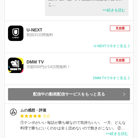
こ…
>>続きを読む
見放題
U-NEXT
初回31日間無料
U-NEXTで今すぐ見る
見放題
DMM TV
月額550円が14日間無料！
DMM TVで今すぐ見る
配信中の動画配信サービスをもっと見る
ムの感想・評価
5.0
①テンポがいい 毎話が勝ち確なので気持ちいい。 一方、どんな
料理で勝ちにいくのかは全く読めないので飽きがこない。 ②…
>>続きを読む