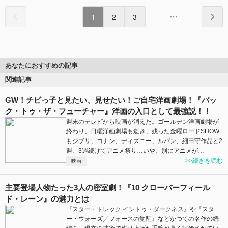
1
2
3
あなたにおすすめの記事
関連記事
GW！チビっ子と見たい、見せたい！ご自宅洋画劇場！『バッ
ク・トゥ・ザ・フューチャー』洋画の入口として最強説！！
週末のテレビから映画が消えた。ゴールデン洋画劇場が
終わり、日曜洋画劇場も逝き、残った金曜ロードSHOW
もジブリ、コナン、ディズニー、ルパン、細田守作品と2
週、3週続けてアニメ祭り…いや、別にアニメが…
>>続きを読む
映画
主要登場人物たった3人の密室劇！『10 クローバーフィール
ド・レーン』の魅力とは
『スター・トレック イントゥ・ダークネス』や『スタ
ー・ウォーズ／フォースの覚醒』などかつての名作の続