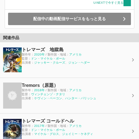
U-NEXTで今すぐ見る
配信中の動画配信サービスをもっと見る
関連作品
トレマーズ 地獄島
製作年：
2020年
/ 製作国・地域：
アメリカ
監督：
ドン・マイケル・ポール
出演者：
ジャッキー・クルーズ
、
ジョン・ヘダー
Tremors（原題）
製作年：
2018年
/ 製作国・地域：
アメリカ
監督：
ヴィンチェンゾ・ナタリ
出演者：
ケヴィン・ベーコン
、
ハンター・パリッシュ
トレマーズ コールドヘル
製作年：
2017年
/ 製作国・地域：
アメリカ
監督：
ドン・マイケル・ポール
出演者：
マイケル・グロス
、
ジェイミー・ケネディ