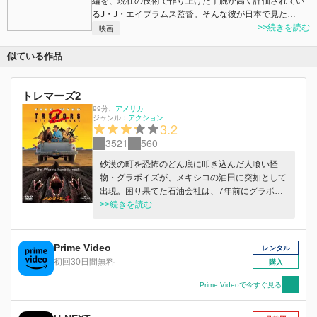
編を、現在の技術で作り上げた手腕が高く評価されてい
るJ・J・エイブラムス監督。そんな彼が日本で見た…
>>続きを読む
映画
似ている作品
トレマーズ2
99分
、
アメリカ
ジャンル：
アクション
3.2
3521
560
砂漠の町を恐怖のどん底に叩き込んだ人喰い怪
物・グラボイズが、メキシコの油田に突如として
出現。困り果てた石油会社は、7年前にグラボイ
ズと死闘を繰り広げた男アールに退治を依頼。報
>>続きを読む
奨金目当てで依頼を引き受けたアールはグラボイ
ズ退治に乗り出すが…。
Prime Video
レンタル
初回30日間無料
購入
Prime Videoで今すぐ見る