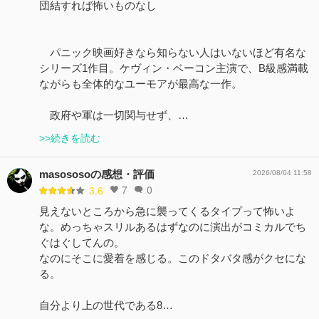
団結すれば怖いものなし
パニック映画好きなら知らない人はいないほど有名な
シリーズ1作目。ケヴィン・ベーコン主演で、B級感満載
ながらも全体的なユーモアが最高な一作。
政府や軍は一切関与せず、…
>>続きを読む
masososoの感想・評価
2026/08/04 11:58
7
0
3.6
見えないところから急に襲ってくるタイプって怖いよ
な。めっちゃスリルあるはずなのに演出がコミカルでち
ぐはぐしてんの。
なのにそこに愛着を感じる。このドタバタ感がクセにな
る。
自分より上の世代である8…