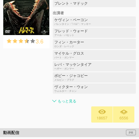
ブレント・マドック
出演者
ケヴィン・ベーコン
バレンタイン・"バル"・マッキー
フレッド・ウォード
アール・バセット
3.6
フィン・カーター
ロンダ・レベック
マイケル・グロス
バート・ガンマー
レバ・マッケンタイア
ヘザー・ガンマー
ボビー・ジャコビー
メルビン・プラグ
ヴィクター・ウォン
ウォルター・チャン
もっと見る
18657
6556
動画配信
PR