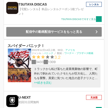
TSUTAYA DISCAS
レンタル
【宅配レンタル】単品レンタルクーポン1枚プレゼ
ント
TSUTAYA DISCASで今すぐ見る
配信中の動画配信サービスをもっと見る
スパイダー パニック！
2002年12月14日上映
、
99分
、
アメリカ
ジャンル：
パニック
／
配給：
ワーナー・ブラザース映画
3.2
3433
1309
トラックから転げ落ちた産業廃棄物の影響で、町
外れで飼われていたクモたちが巨大化し、人間た
ちを襲撃。異変に気づいた地主の息子クリスと女
性保安官サムは、町の人々を安全なショッピング
>>続きを読む
モールに呼び集め、モールの道具を手にしてクモ
たちに立ち向かう…。
U-NEXT
見放題
初回31日間無料