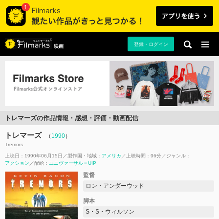
登録・ログイン
映画
トレマーズの作品情報・感想・評価・動画配信
トレマーズ
（
1990
）
Tremors
上映日：1990年06月15日
製作国・地域：
アメリカ
上映時間：96分
ジャンル：
アクション
配給：
ユニヴァーサル＝UIP
監督
ロン・アンダーウッド
脚本
S・S・ウィルソン