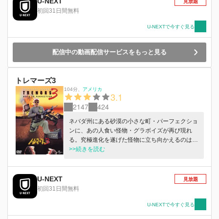
U-NEXT
見放題
初回31日間無料
U-NEXTで今すぐ見る
配信中の動画配信サービスをもっと見る
トレマーズ3
104分
、
アメリカ
3.1
2147
424
ネバダ州にある砂漠の小さな町・パーフェクショ
ンに、あの人食い怪物・グラボイズが再び現れ
る。究極進化を遂げた怪物に立ち向かえるのは、
荒くれ者のバートだけ。彼は仲間の協力を得て、
>>続きを読む
驚異的な武器の知識を駆使し、恐るべきグラボイ
ズの新種に挑む。
U-NEXT
見放題
初回31日間無料
U-NEXTで今すぐ見る