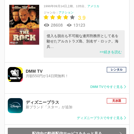
1996年09月14日上映
135分
アメリカ
ジャンル：
アクション
3.9
28608
13123
侵入も脱出も不可能な連邦刑務所として名を
馳せたアルカトラズ島、別名ザ・ロック。海
兵…
>>続きを読む
レンタル
DMM TV
月額550円が14日間無料！
DMM TVで今すぐ見る
見放題
ディズニープラス
新ブランド「スター」が追加
ディズニープラスで今すぐ見る
配信中の動画配信サービスをもっと見る