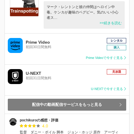
マーク・レントンと彼の仲間はヘロイン中
毒。ケンカが趣味のベグビー。気のいい小心
者ス…
>>続きを読む
レンタル
Prime Video
初回30日間無料
購入
Prime Videoで今すぐ見る
見放題
U-NEXT
初回31日間無料
U-NEXTで今すぐ見る
配信中の動画配信サービスをもっと見る
pochikuroの感想・評価
4.0
監督 ダニー・ボイル 脚本 ジョン・ホッジ 原作 アーヴィ