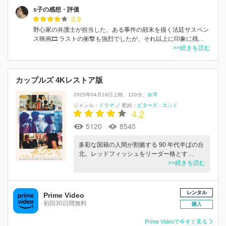
s子の感想・評価
3.9
野心家の弁護士が担当した、ある事件の顛末を描く法廷サスペン
ス映画🎞️ ラストの衝撃も強烈でしたが、それ以上に印象に残…
>>続きを読む
カップルズ 4Kレストア版
2025年04月18日上映
120分
台湾
ジャンル：
ドラマ
／
配給：
ビターズ・エンド
4.2
5120
8540
多彩な国籍の人間が割拠する 90 年代半ばの台
北。レッドフィッシュをリーダー格とす…
>>続きを読む
レンタル
Prime Video
初回30日間無料
購入
Prime Videoで今すぐ見る