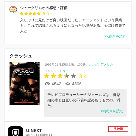
シュークリムオの感想・評価
5.0
久しぶりに見たけど良い映画だった。エージェントという職業
も、これで認識されるようにもなった記憶がある。金儲け優先で
人と…
>>続きを読む
クラッシュ
1997年01月25日上映
100分
カナダ
アメリカ
ジャンル：
ドラマ
3.4
4542
4506
テレビプロデューサーのジェームズは、倦怠
期の妻とは互いの不倫を認めあうものの、満
た…
>>続きを読む
見放題
U-NEXT
初回31日間無料