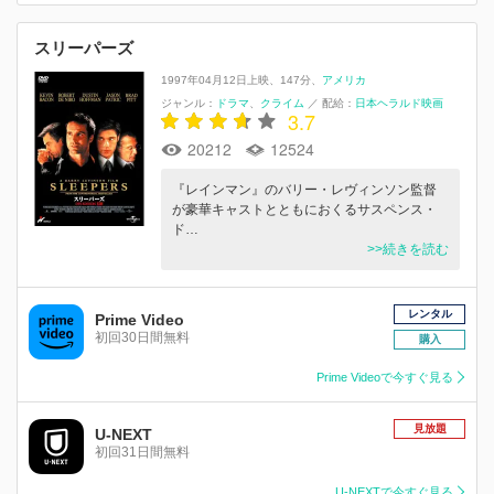
スリーパーズ
1997年04月12日上映
147分
アメリカ
ジャンル：
ドラマ
クライム
／
配給：
日本ヘラルド映画
3.7
20212
12524
『レインマン』のバリー・レヴィンソン監督
が豪華キャストとともにおくるサスペンス・
ド…
>>続きを読む
レンタル
Prime Video
初回30日間無料
購入
Prime Videoで今すぐ見る
見放題
U-NEXT
初回31日間無料
U-NEXTで今すぐ見る