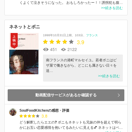
くよくて泣きそうになった。 おもしろかったー！！誘拐犯も腹…
>>続きを読む
ネネットとボニ
1998年10月31日上映
103分
フランス
3.9
451
2122
南フランスの港町マルセイユ。若者ボニはピ
ザ屋で働きながら、どこにも属さない日々を
送…
>>続きを読む
動画配信サービスがあるか確認する
SoulFoodKitchenの感想・評価
3.8
どう解釈したらエエの❓ ボニもネネットも兄妹の仲を超えて明ら
かにお互い恋愛感情を抱いてるみたいに見える💕 ネネットはベ…