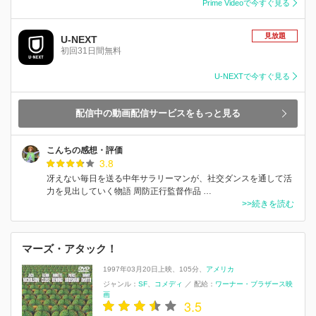
Prime Videoで今すぐ見る
見放題
U-NEXT
初回31日間無料
U-NEXTで今すぐ見る
配信中の動画配信サービスをもっと見る
こんちの感想・評価
3.8
冴えない毎日を送る中年サラリーマンが、社交ダンスを通して活
力を見出していく物語 周防正行監督作品 …
>>続きを読む
マーズ・アタック！
1997年03月20日上映
105分
アメリカ
ジャンル：
SF
コメディ
／
配給：
ワーナー・ブラザース映
画
3.5