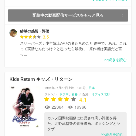
配信中の動画配信サービスをもっと見る
紗希の感想・評価
3.5
スリーパーズ：少年院上がりの者たちのこと 途中で、あれ、これ
って実話なんだっけ？と思ったら最後に「原作者は実話だと言
っ…
>>続きを読む
Kids Return キッズ・リターン
1996年07月27日上映
108分
日本
ジャンル：
ドラマ
青春
／
配給：
オフィス北野
4.1
22364
19966
カンヌ国際映画祭に出品され高い評価を得
た、北野武監督の青春映画。ボクシングとヤ
クザ…
>>続きを読む