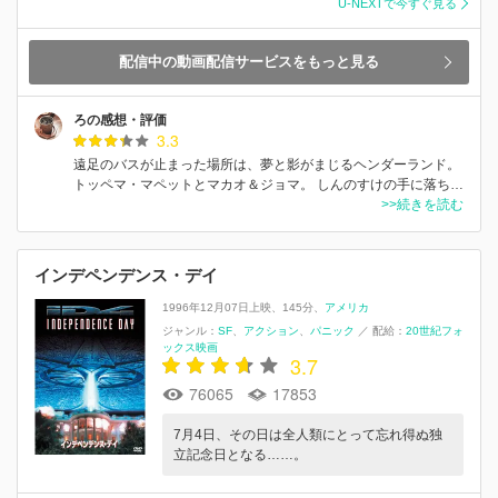
U-NEXTで今すぐ見る
配信中の動画配信サービスをもっと見る
ろの感想・評価
3.3
遠足のバスが止まった場所は、夢と影がまじるヘンダーランド。
トッペマ・マペットとマカオ＆ジョマ。 しんのすけの手に落ち…
>>続きを読む
インデペンデンス・デイ
1996年12月07日上映
145分
アメリカ
ジャンル：
SF
アクション
パニック
／
配給：
20世紀フォ
ックス映画
3.7
76065
17853
7月4日、その日は全人類にとって忘れ得ぬ独
立記念日となる……。