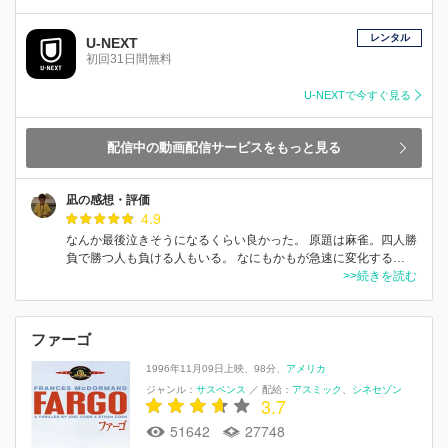
レンタル
U-NEXT
初回31日間無料
U-NEXTで今すぐ見る
配信中の動画配信サービスをもっと見る
凪の感想・評価
4.9
なんか最後泣きそうになるくらい良かった。 原題は麻雀。四人勝
負で勝つ人も負ける人もいる。 なにもかもが急速に変化する…
>>続きを読む
ファーゴ
1996年11月09日上映
98分
アメリカ
ジャンル：
サスペンス
／
配給：
アスミック
シネセゾン
3.7
51642
27748