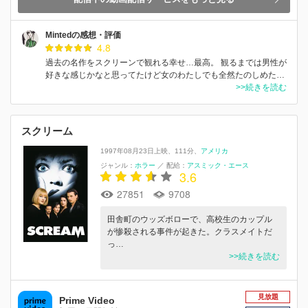
Mintedの感想・評価
4.8
過去の名作をスクリーンで観れる幸せ…最高。 観るまでは男性が
好きな感じかなと思ってたけど女のわたしでも全然たのしめた…
>>続きを読む
スクリーム
1997年08月23日上映
111分
アメリカ
ジャンル：
ホラー
／
配給：
アスミック・エース
3.6
27851
9708
田舎町のウッズボローで、高校生のカップル
が惨殺される事件が起きた。クラスメイトだ
っ…
>>続きを読む
見放題
Prime Video