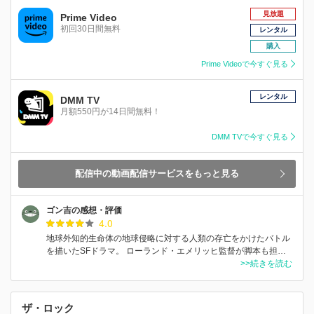
見放題
Prime Video
初回30日間無料
レンタル
購入
Prime Videoで今すぐ見る
レンタル
DMM TV
月額550円が14日間無料！
DMM TVで今すぐ見る
配信中の動画配信サービスをもっと見る
ゴン吉の感想・評価
4.0
地球外知的生命体の地球侵略に対する人類の存亡をかけたバトル
を描いたSFドラマ。 ローランド・エメリッヒ監督が脚本も担…
>>続きを読む
ザ・ロック