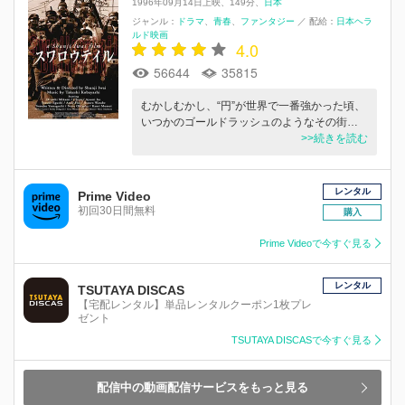
1996年09月14日上映
149分
日本
ジャンル：
ドラマ
青春
ファンタジー
／
配給：
日本ヘラ
ルド映画
4.0
56644
35815
むかしむかし、“円”が世界で一番強かった頃、
いつかのゴールドラッシュのようなその街…
>>続きを読む
レンタル
Prime Video
初回30日間無料
購入
Prime Videoで今すぐ見る
レンタル
TSUTAYA DISCAS
【宅配レンタル】単品レンタルクーポン1枚プレ
ゼント
TSUTAYA DISCASで今すぐ見る
配信中の動画配信サービスをもっと見る