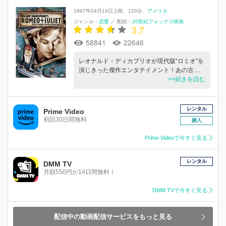
1997年04月19日上映
120分
アメリカ
ジャンル：
恋愛
／
配給：
20世紀フォックス映画
3.7
58841
22646
レオナルド・ディカプリオが現代版“ロミオ”を
演じきった傑作エンタテイメント！あの古…
>>続きを読む
レンタル
Prime Video
初回30日間無料
購入
Prime Videoで今すぐ見る
レンタル
DMM TV
月額550円が14日間無料！
DMM TVで今すぐ見る
配信中の動画配信サービスをもっと見る