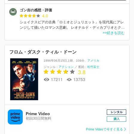
ゴン吉の感想・評価
4.0
シェイクスピアの古典「ロミオとジュリエット」を現代風にアレ
ンジして描いたロマンス悲劇。 レオナルド・ディカプリオとク…
>>続きを読む
フロム・ダスク・ティル・ドーン
1996年06月15日上映
109分
アメリカ
ジャンル：
アクション
／
配給：
松竹富士
3.8
17211
13753
レンタル
Prime Video
初回30日間無料
購入
Prime Videoで今すぐ見る