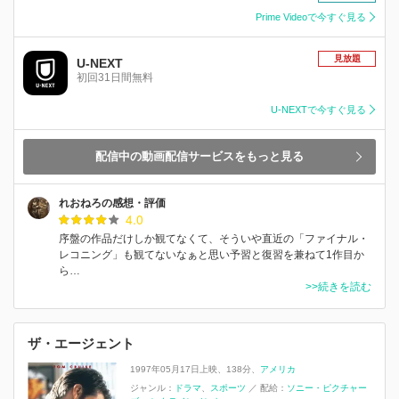
Prime Videoで今すぐ見る
見放題
U-NEXT
初回31日間無料
U-NEXTで今すぐ見る
配信中の動画配信サービスをもっと見る
れおねろの感想・評価
4.0
序盤の作品だけしか観てなくて、そういや直近の「ファイナル・
レコニング」も観てないなぁと思い予習と復習を兼ねて1作目か
ら…
>>続きを読む
ザ・エージェント
1997年05月17日上映
138分
アメリカ
ジャンル：
ドラマ
スポーツ
／
配給：
ソニー・ピクチャー