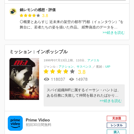
鍋レモンの感想・評価
3.8
⚪概要とあらすじ 近未来の架空の都市“円都（イェンタウン）”を
舞台に、若者たちの姿を描いた作品。 紙幣偽造のデータを…
>>続きを読む
ミッション：インポッシブル
1996年07月13日上映
110分
アメリカ
ジャンル：
アクション
サスペンス
／
配給：
UIP
3.8
118037
14978
スパイ組織IMFに属するイーサン・ハントは、
ある任務に失敗して仲間を殺されたばかり…
>>続きを読む
見放題
Prime Video
初回30日間無料
レンタル
購入