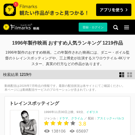
登録・ログイン
映画
1996年製作映画 おすすめ人気ランキング 1219作品
1996年製作のおすすめ映画。この年製作された映画には、ダニー・ボイル監
督のトレインスポッティングや、三上博史が出演するスワロウテイル 4Kリマ
スター、真実の行方などの作品があります。
検索結果
1219
件
動画配信は2026年7月時点の情報です。最新の配信状況は各サイトにてご確認ください。
本ページには動画配信サービスのプロモーションが含まれています。
トレインスポッティング
1996年11月30日上映
93分
イギリス
ジャンル：
ドラマ
クライム
／
配給：
アスミック＝パルコ
3.8
138106
65697