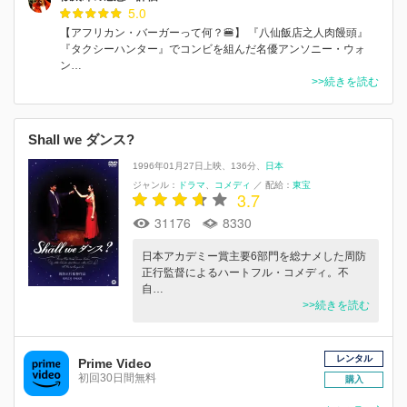
5.0
【アフリカン・バーガーって何？🍔】 『八仙飯店之人肉饅頭』
『タクシーハンター』でコンビを組んだ名優アンソニー・ウォ
ン…
>>続きを読む
Shall we ダンス?
1996年01月27日上映
136分
日本
ジャンル：
ドラマ
コメディ
／
配給：
東宝
3.7
31176
8330
日本アカデミー賞主要6部門を総ナメした周防
正行監督によるハートフル・コメディ。不
自…
>>続きを読む
レンタル
Prime Video
初回30日間無料
購入