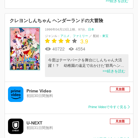
>>続きを読む
クレヨンしんちゃん ヘンダーランドの大冒険
1996年04月13日上映
97分
日本
ジャンル：
アニメ
ファミリー
／
配給：
東宝
3.9
40722
4554
今度はテーマパークを舞台にしんちゃん大活
躍！？ 幼稚園の遠足で出かけた“群馬ヘン…
>>続きを読む
見放題
Prime Video
初回30日間無料
Prime Videoで今すぐ見る
見放題
U-NEXT
初回31日間無料