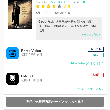
ジャンル：
ドラマ
サスペンス
／
配給：
UIP
3.9
39806
32718
冬のシカゴ。大司教が全身を刺されて殺さ
れ、青年が逮捕された。事件を担当する野心
に満…
>>続きを読む
レンタル
Prime Video
初回30日間無料
購入
Prime Videoで今すぐ見る
見放題
U-NEXT
初回31日間無料
U-NEXTで今すぐ見る
配信中の動画配信サービスをもっと見る