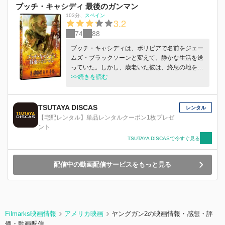
ブッチ・キャシディ 最後のガンマン
103分
、
スペイン
3.2
74
88
ブッチ・キャシディは、ボリビアで名前をジェー
ムズ・ブラックソーンと変えて、静かな生活を送
っていた。しかし、歳老いた彼は、終息の地を求
めて母国・アメリカに帰ることを決心。旅の途
>>続きを読む
中、スペイン人の若者と出会い、彼と道中を共に
するのだが…。
TSUTAYA DISCAS
レンタル
【宅配レンタル】単品レンタルクーポン1枚プレゼ
ント
TSUTAYA DISCASで今すぐ見る
配信中の動画配信サービスをもっと見る
Filmarks映画情報
アメリカ映画
ヤングガン2の映画情報・感想・評
価・動画配信