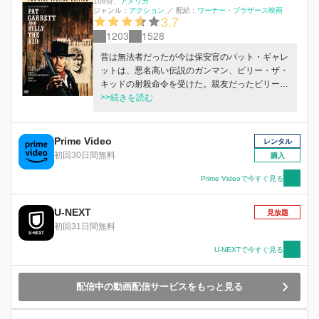
108分
、
アメリカ
ジャンル：
アクション
／
配給：
ワーナー・ブラザース映画
3.7
1203
1528
昔は無法者だったが今は保安官のパット・ギャレ
ットは、悪名高い伝説のガンマン、ビリー・ザ・
キッドの射殺命令を受けた。親友だったビリーを
何とか殺さずに済むようにという願いに反し、パ
>>続きを読む
ットは追い詰められ、ついにビリーを撃ち殺して
しまう…。
Prime Video
レンタル
初回30日間無料
購入
Prime Videoで今すぐ見る
U-NEXT
見放題
初回31日間無料
U-NEXTで今すぐ見る
配信中の動画配信サービスをもっと見る