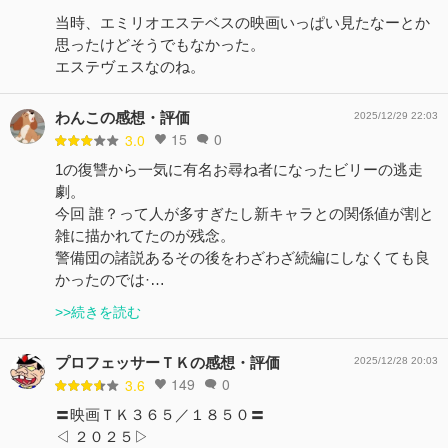
当時、エミリオエステベスの映画いっぱい見たなーとか
思ったけどそうでもなかった。
エステヴェスなのね。
わんこの感想・評価
2025/12/29 22:03
15
0
3.0
1の復讐から一気に有名お尋ね者になったビリーの逃走
劇。
今回 誰？って人が多すぎたし新キャラとの関係値が割と
雑に描かれてたのが残念。
警備団の諸説あるその後をわざわざ続編にしなくても良
かったのでは·…
>>続きを読む
プロフェッサーＴＫの感想・評価
2025/12/28 20:03
149
0
3.6
〓映画ＴＫ３６５／１８５０〓
◁ ２０２５▷