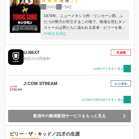
3.6
3065
1542
1878年、ニューメキシコ州・リンカーン郡。ふ
たつの勢力が対立するこの地で、牧場を営むタン
ストールは男たちに追われる若者・ビリーを救
う。ビリーは牧場で5人の若者らと共に腕を磨い
>>続きを読む
ていくなか、タンストールが対抗勢力によって惨
殺され、運命が一変する。
U-NEXT
見放題
初回31日間無料
U-NEXTで今すぐ見る
J:COM STREAM
レンタル
-
J:COM STREAMで今すぐ見る
配信中の動画配信サービスをもっと見る
ビリー・ザ・キッド／21才の生涯