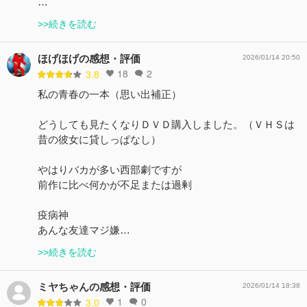
…
>>続きを読む
ほげほげの感想・評価
2026/01/14 20:50
18
2
3.8
私の青春の一本（思い出補正）
どうしても見たくなりＤＶＤ購入しました。（ＶＨＳは
昔の彼女に貸しっぱなし）
やはりバカが多い西部劇ですが
前作に比べ何かが不足または過剰
疫病神
あんな友達マジ嫌…
>>続きを読む
ミヤちゃんの感想・評価
2026/01/14 18:38
1
0
3.0