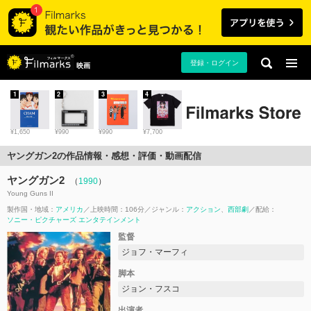
登録・ログイン
映画
1
2
3
4
¥1,650
¥990
¥990
¥7,700
ヤングガン2の作品情報・感想・評価・動画配信
ヤングガン2
（
1990
）
Young Guns II
製作国・地域：
アメリカ
上映時間：106分
ジャンル：
アクション
西部劇
配給：
ソニー・ピクチャーズ エンタテインメント
監督
ジョフ・マーフィ
脚本
ジョン・フスコ
出演者