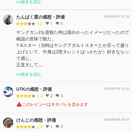
>>続きを読む
たんぱく質の感想・評価
2026/04/07 01:19
1
0
3.0
ヤングガン2を昔観た時は面白かったイメージだったので
確認の意味で観た。
Y Aスター（当時はヤングアダルトスターとか言って盛り
上げといて、中身は2世タレントばっかだが）好きならっ
て感じ。
正直大して…
>>続きを読む
UTKの感想・評価
2026/02/19 14:10
2
0
4.4
このレビューはネタバレを含みます
けんじの感想・評価
2026/02/08 18:19
1
0
3.8