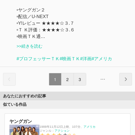
▫ヤングガン２
▫配信／U-NEXT
▫️Y!レビュー ★★★★☆３.７
▫️Ｔ Ｋ評価：★★★★☆３.６
▫️映画ＴＫ通…
>>続きを読む
#プロフェッサーＴＫ
#映画ＴＫ
#洋画
#アメリカ
1
2
3
あなたにおすすめの記事
似ている作品
ヤングガン
1988年11月12日上映
、
107分
、
アメリカ
ジャンル：
アクション