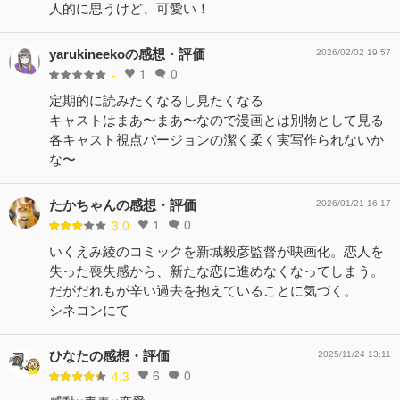
人的に思うけど、可愛い！
yarukineekoの感想・評価
2026/02/02 19:57
1
0
-
定期的に読みたくなるし見たくなる
キャストはまあ〜まあ〜なので漫画とは別物として見る
各キャスト視点バージョンの潔く柔く実写作られないか
な〜
たかちゃんの感想・評価
2026/01/21 16:17
1
0
3.0
いくえみ綾のコミックを新城毅彦監督が映画化。恋人を
失った喪失感から、新たな恋に進めなくなってしまう。
だがだれもが辛い過去を抱えていることに気づく。
シネコンにて
ひなたの感想・評価
2025/11/24 13:11
6
0
4.3