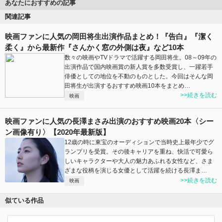
あなたにおすすめの記事
関連記事
映画ファンに人気の岡田将生出演作品まとめ！『告白』『潔く
柔く』から最新作『さんかく窓の外側は夜』など10本
数々の映画やTVドラマで活躍する岡田将生。08～09年の
出演作品で国内映画賞の新人賞を多数受賞し、一躍若手
俳優としての地位を不動のものとした。今回はそんな岡
田将生が出演するおすすめ映画10本をまとめ…
>>続きを読む
映画
映画ファンに人気の長澤まさみ出演のおすすめ映画20本〈シー
ン画像有り〉【2020年最新版】
12歳の時に東宝のオーディションで当時史上最年少でグ
ランプリを受賞。その後キャリアを重ね、快活で可愛ら
しいキャラクターや大人の魅力あふれる女性など、さま
ざまな役柄を演じる女優として活躍を続ける長澤ま…
>>続きを読む
映画
似ている作品