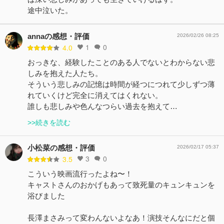
途中泣いた。
annaの感想・評価
2026/02/26 08:25
1
0
4.0
おっきな、経験したことのある人でないとわからない悲
しみを抱えた人たち。
そういう悲しみの記憶は時間が経つにつれて少しずつ薄
れていくけど完全に消えてはくれない。
誰しも悲しみや色んなつらい過去を抱えて…
>>続きを読む
小松菜の感想・評価
2026/02/17 05:37
3
0
3.5
こういう映画流行ったよね〜！
キャストさんのおかげもあって致死量のキュンキュンを
浴びました
長澤まさみって変わんないよなあ！演技そんなにだと個