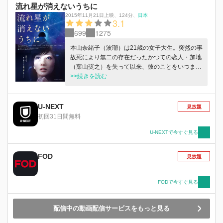
流れ星が消えないうちに
2015年11月21日上映
、
124分
、
日本
3.1
699
1275
本山奈緒子（波瑠）は21歳の女子大生。突然の事
故死により無二の存在だったかつての恋人・加地
（葉山奨之）を失って以来、彼のことをいつまで
も忘れられず、ことあるごとに思い出してしまう
>>続きを読む
幻影に苦しみ、心の整理が出来ないまま日々を過
ごしていた。「過去」に立ち止ったままでいた奈
緒子だが、同じ傷をもつ恋人・巧（入江甚儀）、
U-NEXT
見放題
そして家族との関わりにより、やがて少しずつ
初回31日間無料
「今」を取り戻していく。流れ星に願いをこめ
て・・・。
U-NEXTで今すぐ見る
FOD
見放題
FODで今すぐ見る
配信中の動画配信サービスをもっと見る