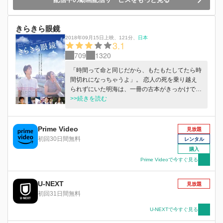
きらきら眼鏡
2018年09月15日上映
、
121分
、
日本
3.1
709
1320
「時間って命と同じだから、もたもたしてたら時
間切れになっちゃうよ」。 恋人の死を乗り越え
られずにいた明海は、一冊の古本がきっかけで出
会ったあかねから、そう教えられる。いつも前向
>>続きを読む
きで笑顔のあかねは、見たものぜんぶを輝かせ
る“きらきら眼鏡”をかけているという。だが、彼
女もまた余命宣告された恋人の裕二と向き合うつ
Prime Video
見放題
らい現実を抱えていた。過去から立ち直れず、も
初回30日間無料
レンタル
がきながら生きてきた明海にとって、毎日を輝か
購入
せようとするあかねに、次第に惹かれていく―。
Prime Videoで今すぐ見る
U-NEXT
見放題
初回31日間無料
U-NEXTで今すぐ見る