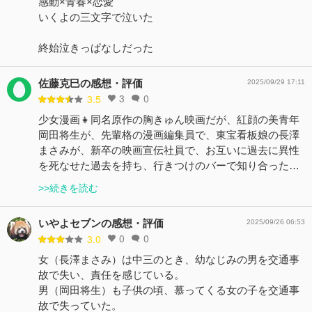
感動×青春×恋愛
いくよの三文字で泣いた
終始泣きっぱなしだった
佐藤克巳の感想・評価
2025/09/29 17:11
3
0
3.5
少女漫画👧同名原作の胸きゅん映画だが、紅顔の美青年
岡田将生が、先輩格の漫画編集員で、東宝看板娘の長澤
まさみが、新卒の映画宣伝社員で、お互いに過去に異性
を死なせた過去を持ち、行きつけのバーで知り合った…
>>続きを読む
いやよセブンの感想・評価
2025/09/26 06:53
0
0
3.0
女（長澤まさみ）は中三のとき、幼なじみの男を交通事
故で失い、責任を感じている。
男（岡田将生）も子供の頃、慕ってくる女の子を交通事
故で失っていた。