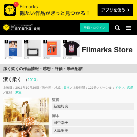
登録・ログイン
映画
1
2
3
4
¥1,650
¥990
¥990
¥7,700
潔く柔くの作品情報・感想・評価・動画配信
潔く柔く
（
2013
）
上映日：2013年10月26日
製作国・地域：
日本
上映時間：127分
ジャンル：
ドラマ
恋愛
配給：
東宝
監督
新城毅彦
脚本
田中幸子
大島里美