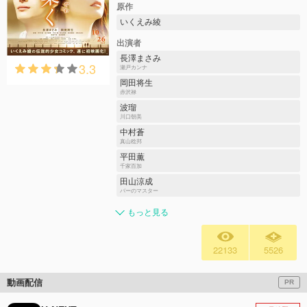
原作
いくえみ綾
出演者
長澤まさみ
3.3
瀬戸カンナ
岡田将生
赤沢禄
波瑠
川口朝美
中村蒼
真山稔邦
平田薫
千家百加
田山涼成
バーのマスター
もっと見る
22133
5526
動画配信
PR