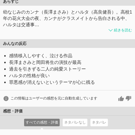
あらすじ
幼なじみのカンナ（長澤まさみ）とハルタ（高良健吾）。高校1
年の花火大会の夜、カンナがクラスメイトから告白される中、
ハルタは交通事…
続きを読む
みんなの反応
感情移入しやすく、泣ける作品
長澤まさみと岡田将生の演技が最高
過去を引きずる二人の純愛ストーリー
ハルタの性格が良い
罪悪感が消えないというテーマが心に残る
この情報はユーザーの感想を元に自動生成しています
感想・評価
すべての感想・評価
ネタバレなし
ネタバレ