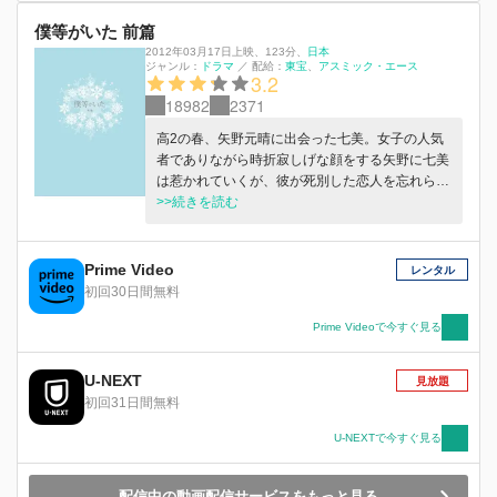
僕等がいた 前篇
2012年03月17日上映
、
123分
、
日本
ジャンル：
ドラマ
／
配給：
東宝
アスミック・エース
3.2
18982
2371
高2の春、矢野元晴に出会った七美。女子の人気
者でありながら時折寂しげな顔をする矢野に七美
は惹かれていくが、彼が死別した恋人を忘れられ
ずにいることを知る。悩んだ末、七美は矢野に思
>>続きを読む
いを告白。矢野は一途な七美に少しずつ心を開い
ていくが…。
Prime Video
レンタル
初回30日間無料
Prime Videoで今すぐ見る
U-NEXT
見放題
初回31日間無料
U-NEXTで今すぐ見る
配信中の動画配信サービスをもっと見る