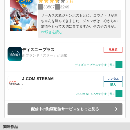
3.6
33507
3249
サーカスの象ジャンボのもとに、コウノトリが赤
ちゃんを運んできました。ジャンボは、心からの
愛情をもって大切に育てますが、その子の耳があ
まりにも大きかったので、ほかの象たちから“ダ
>>続きを読む
ンボ”と呼ばれて仲間はずれにされてしまいま
す。悲しみに沈むダンボを勇気づけてくれたの
は、ネズミのティモシー。ティモシーは、その大
ディズニープラス
見放題
きな耳を褒め、ダンボをサーカスのスターにしよ
新ブランド「スター」が追加
うと懸命に知恵をしぼります。そして、ついに夢
がかなう日がやってきます・・・。
ディズニープラスで今すぐ見る
J:COM STREAM
レンタル
-
購入
J:COM STREAMで今すぐ見る
配信中の動画配信サービスをもっと見る
関連作品