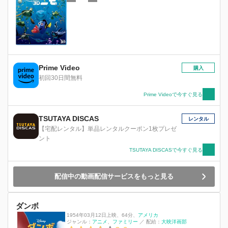
Prime Video
購入
初回30日間無料
Prime Videoで今すぐ見る
TSUTAYA DISCAS
レンタル
【宅配レンタル】単品レンタルクーポン1枚プレゼ
ント
TSUTAYA DISCASで今すぐ見る
配信中の動画配信サービスをもっと見る
ダンボ
1954年03月12日上映
、
64分
、
アメリカ
ジャンル：
アニメ
ファミリー
／
配給：
大映洋画部