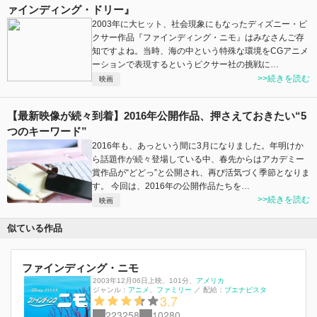
ァインディング・ドリー』
2003年に大ヒット、社会現象にもなったディズニー・ピ
クサー作品『ファインディング・ニモ』はみなさんご存
知ですよね。当時、海の中という特殊な環境をCGアニメ
ーションで表現するというピクサー社の挑戦に…
>>続きを読む
映画
【最新映像が続々到着】2016年公開作品、押さえておきたい“5
つのキーワード”
2016年も、あっという間に3月になりました。年明けか
ら話題作が続々登場している中、春先からはアカデミー
賞作品が“どどっ”と公開され、再び活気づく季節となりま
す。 今回は、2016年の公開作品たちを…
>>続きを読む
映画
似ている作品
ファインディング・ニモ
2003年12月06日上映
、
101分
、
アメリカ
ジャンル：
アニメ
ファミリー
／
配給：
ブエナビスタ
3.7
223258
10280