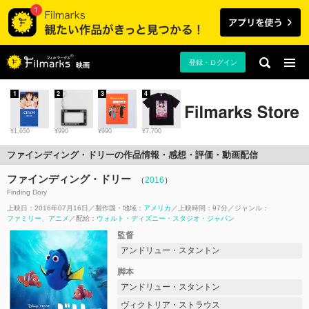
登録・ログイン
映画
1
2
3
4
¥1,650
¥990
¥990
¥7,700
ファインディング・ドリーの作品情報・感想・評価・動画配信
ファインディング・ドリー
（
2016
）
Finding Dory
上映日：2016年07月16日
製作国・地域：
アメリカ
上映時間：97分
ジャンル：
ファミリー
アニメ
配給：
ウォルト・ディズニー・スタジオ・ジャパン
監督
アンドリュー・スタントン
脚本
アンドリュー・スタントン
ヴィクトリア・ストラウス