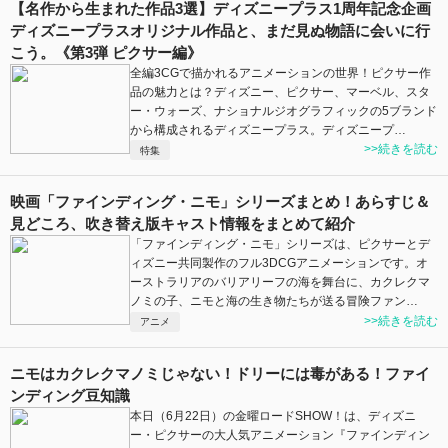
【名作から生まれた作品3選】ディズニープラス1周年記念企画
ディズニープラスオリジナル作品と、まだ見ぬ物語に会いに行
こう。《第3弾 ピクサー編》
全編3CGで描かれるアニメーションの世界！ピクサー作
品の魅力とは？ディズニー、ピクサー、マーベル、スタ
ー・ウォーズ、ナショナルジオグラフィックの5ブランド
から構成されるディズニープラス。ディズニープ…
>>続きを読む
特集
映画「ファインディング・ニモ」シリーズまとめ！あらすじ＆
見どころ、吹き替え版キャスト情報をまとめて紹介
「ファインディング・ニモ」シリーズは、ピクサーとデ
ィズニー共同製作のフル3DCGアニメーションです。オ
ーストラリアのバリアリーフの海を舞台に、カクレクマ
ノミの子、ニモと海の生き物たちが送る冒険ファン…
>>続きを読む
アニメ
ニモはカクレクマノミじゃない！ドリーには毒がある！ファイ
ンディング豆知識
本日（6月22日）の金曜ロードSHOW！は、ディズニ
ー・ピクサーの大人気アニメーション『ファインディン