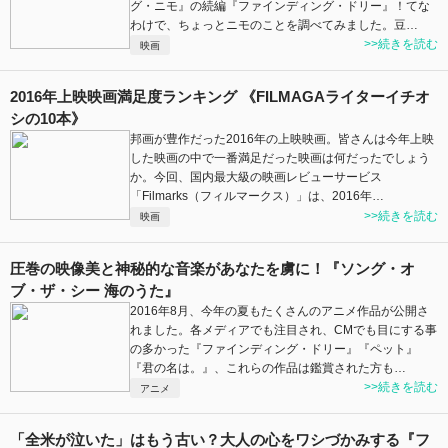
グ・ニモ』の続編『ファインディング・ドリー』！てな
わけで、ちょっとニモのことを調べてみました。豆…
>>続きを読む
映画
2016年上映映画満足度ランキング 《FILMAGAライターイチオ
シの10本》
邦画が豊作だった2016年の上映映画。皆さんは今年上映
した映画の中で一番満足だった映画は何だったでしょう
か。今回、国内最大級の映画レビューサービス
「Filmarks（フィルマークス）」は、2016年…
>>続きを読む
映画
圧巻の映像美と神秘的な音楽があなたを虜に！『ソング・オ
ブ・ザ・シー 海のうた』
2016年8月、今年の夏もたくさんのアニメ作品が公開さ
れました。各メディアでも注目され、CMでも目にする事
の多かった『ファインディング・ドリー』『ペット』
『君の名は。』、これらの作品は鑑賞された方も…
>>続きを読む
アニメ
「全米が泣いた」はもう古い？大人の心をワシづかみする『フ