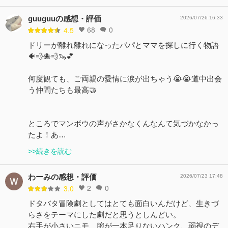
guuguuの感想・評価
2026/07/26 16:33
68
0
4.5
ドリーが離れ離れになったパパとママを探しに行く物語
🐠💨🐙💨🦦💕
何度観ても、ご両親の愛情に涙が出ちゃう😭😭道中出会
う仲間たちも最高🤝
ところでマンボウの声がさかなくんなんて気づかなかっ
たよ！あ…
>>続きを読む
わーみの感想・評価
2026/07/23 17:48
2
0
3.0
ドタバタ冒険劇としてはとても面白いんだけど、生きづ
らさをテーマにした劇だと思うとしんどい。
右手が小さいニモ、腕が一本足りないハンク、弱視のデ