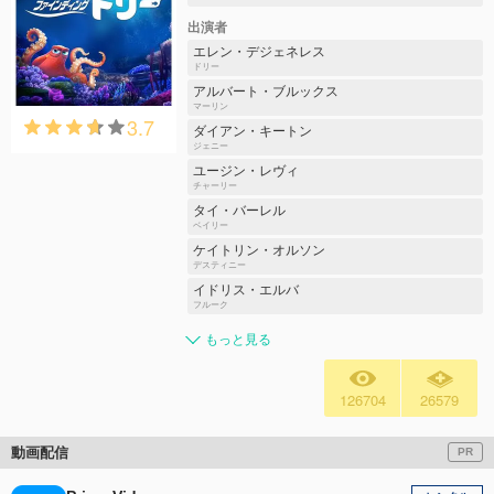
出演者
エレン・デジェネレス
ドリー
アルバート・ブルックス
マーリン
3.7
ダイアン・キートン
ジェニー
ユージン・レヴィ
チャーリー
タイ・バーレル
ベイリー
ケイトリン・オルソン
デスティニー
イドリス・エルバ
フルーク
もっと見る
126704
26579
動画配信
PR