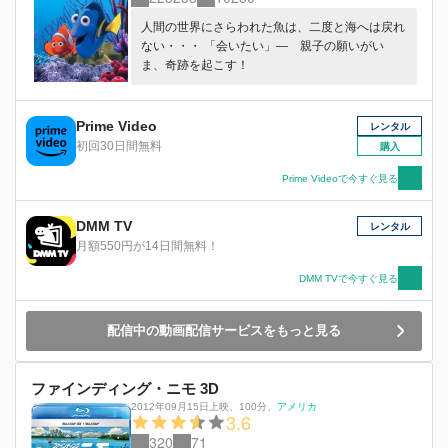
人間の世界にさらわれた魚は、二度と海へは戻れ
ない・・・ 「会いたい」― 親子の願いがい
ま、奇跡を起こす！
Prime Video
レンタル
初回30日間無料
購入
Prime Videoで今すぐ見る
DMM TV
レンタル
月額550円が14日間無料！
DMM TVで今すぐ見る
配信中の動画配信サービスをもっと見る
ファインディング・ニモ 3D
2012年09月15日上映
、
100分
、
アメリカ
3.6
320
71