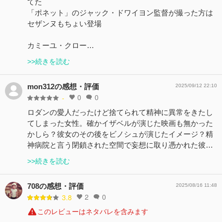
てた
「ポネット」のジャック・ドワイヨン監督が撮った方は
セザンヌもちょい登場
カミーユ・クロー…
>>続きを読む
mon312の感想・評価
2025/09/12 22:10
0
0
-
ロダンの愛人だったけど捨てられて精神に異常をきたし
てしまった女性。確かイザベルが演じた映画も無かった
かしら？彼女のその後をビノシュが演じたイメージ？精
神病院と言う閉鎖された空間で妄想に取り憑かれた彼…
>>続きを読む
708の感想・評価
2025/08/16 11:48
2
0
3.8
このレビューはネタバレを含みます