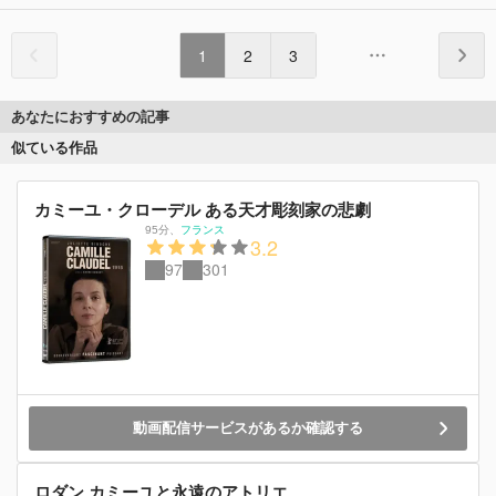
1
2
3
あなたにおすすめの記事
似ている作品
カミーユ・クローデル ある天才彫刻家の悲劇
95分
、
フランス
3.2
97
301
動画配信サービスがあるか確認する
ロダン カミーユと永遠のアトリエ