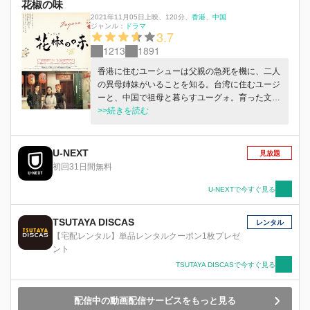
花椒の味
2021年11月05日上映
、
120分
、
香港
中国
ジャンル：
ドラマ
3.7
1213
1891
香港に住むユーシューは父親の急死を機に、二人
の異母姉妹がいることを知る。台湾に住むユージ
ーと、中国で祖母と暮らすユーグォ。育った文化
も境遇も違う三人だが、父の借金を清算するため
>>続きを読む
に火鍋店を継ぎ、父のスープのレシピを再現しよ
うとする中で、姉妹としての情と絆が芽生え始め
る。
U-NEXT
見放題
初回31日間無料
U-NEXTで今すぐ見る
TSUTAYA DISCAS
レンタル
【宅配レンタル】単品レンタルクーポン1枚プレゼ
ント
TSUTAYA DISCASで今すぐ見る
配信中の動画配信サービスをもっと見る