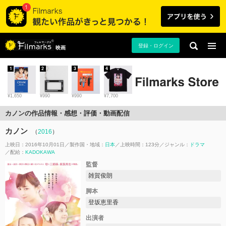
登録・ログイン
映画
1
2
3
4
¥1,650
¥990
¥990
¥7,700
カノンの作品情報・感想・評価・動画配信
カノン
（
2016
）
上映日：2016年10月01日
製作国・地域：
日本
上映時間：123分
ジャンル：
ドラマ
配給：
KADOKAWA
監督
雑賀俊朗
脚本
登坂恵里香
出演者