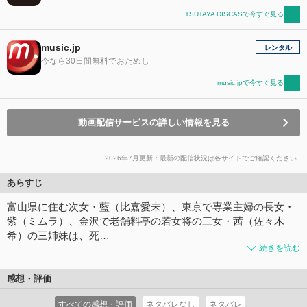
TSUTAYA DISCASで今すぐ見る
music.jp
レンタル
今なら30日間無料でおためし
music.jpで今すぐ見る
動画配信サービスの詳しい情報を見る
2026年7月更新：最新の配信状況は各サイトでご確認ください
あらすじ
富山県に住む次女・藍（比嘉愛未）、東京で専業主婦の長女・
紫（ミムラ）、金沢で老舗料亭の若女将の三女・茜（佐々木
希）の三姉妹は、死…
続きを読む
感想・評価
すべての感想・評価
ネタバレなし
ネタバレ