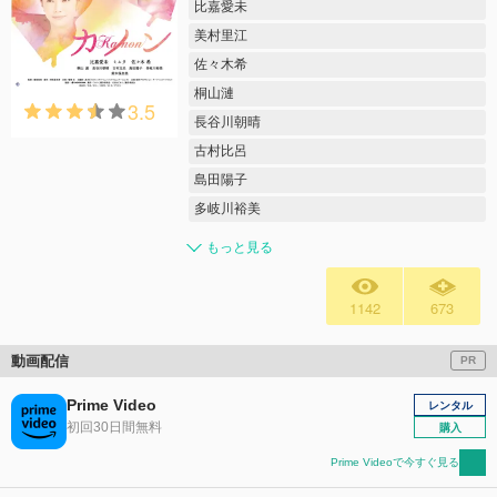
比嘉愛未
美村里江
佐々木希
桐山漣
3.5
長谷川朝晴
古村比呂
島田陽子
多岐川裕美
もっと見る
1142
673
動画配信
PR
Prime Video
レンタル
初回30日間無料
購入
Prime Videoで今すぐ見る