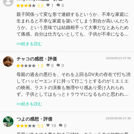
1
0
3.5
親子関係って変な形で連鎖するというか、不幸な家庭に
生まれると不幸な家庭を築いてしまう割合が高いんだろ
うか。という意味では結婚相手って大事だなとあらため
て痛感。自分は仕方ないとしても、子供が不幸になる…
>>続きを読む
チャコの感想・評価
2026/05/13 07:56
0
0
1.5
母親の過去の悪行を、それを上回るDV夫の存在で打ち消
してハッピーエンドに持って行こうとするのがミエミエ
の映画。ラストの演奏も無理やり感あり受け入れられ
ず。子供としてはもっとトラウマになるものと思われ…
>>続きを読む
つよの感想・評価
2026/05/09 07:30
19
0
3.0