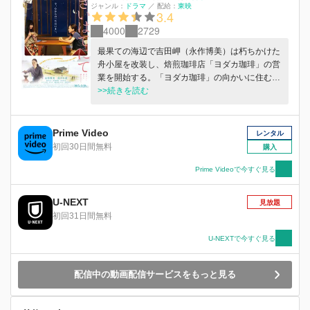
ジャンル：
ドラマ
／
配給：
東映
3.4
4000
2729
最果ての海辺で吉田岬（永作博美）は朽ちかけた
舟小屋を改装し、焙煎珈琲店「ヨダカ珈琲」の営
業を開始する。「ヨダカ珈琲」の向かいに住むの
はシングルマザーの山崎絵里子（佐々木希）と二
>>続きを読む
人の子供たち。絵里子は生活の為に家を空けるこ
とが多く、幼い姉弟はたったふたり、肩を寄せ合
って母のいない日を過ごしている。 珈琲店を訪
Prime Video
レンタル
れる様々な人々との交流が生まれる中、ある夜、
初回30日間無料
購入
舟小屋で“事件”が起きる。絵里子が岬の危機を救
ったことで事件は未遂に終わったものの、深く傷
Prime Videoで今すぐ見る
つく岬。そんな岬の為に珈琲を淹れる絵里子。温
かい珈琲が、傷つき、頑なだった心を溶かしてい
U-NEXT
見放題
く…。いつしか４人は家族のように支え合って暮
初回31日間無料
らし始める。そんな中、絵里子は岬が最果ての地
にやって来た本当の理由を知ることに。それは、
U-NEXTで今すぐ見る
漁師だった岬の父にまつわるもの。そして父につ
いて衝撃の事実が岬にもたらされ…。
配信中の動画配信サービスをもっと見る