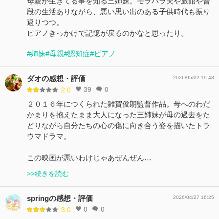
母親が生きてる事を知る三姉妹。モラハラ夫や旅館や普
段の生活ありながら、悪い思い出のある子供時代も振り
返りつつ。
ピアノきっかけで記憶が戻るのかなと思ったり。
#姉妹
#母親
#認知症
#ピアノ
ダオの感想・評価
2026/05/02 19:48
39
0
2.0
２０１６年につくられた雑賀俊朗監督作品。母へのわだ
かまりを抱えたまま大人になった三姉妹が母の過去をた
どりながら自分たちの心の傷に向き合う姿を描いたトラ
ウマドラマ。
この映画が悪いわけじゃあぜんぜん…
>>続きを読む
springの感想・評価
2026/04/27 16:25
0
0
3.0