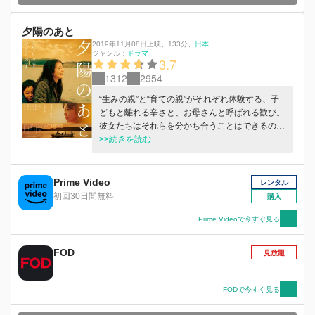
夕陽のあと
2019年11月08日上映
、
133分
、
日本
ジャンル：
ドラマ
3.7
1312
2954
“生みの親”と“育ての親”がそれぞれ体験する、子
どもと離れる辛さと、お母さんと呼ばれる歓び。
彼女たちはそれらを分かち合うことはできるの
か。そして、島の子として育った豊和の未来は。
>>続きを読む
家族のあり方が多様化する時代に、改めて親子の
絆を問いかける骨太なヒューマンドラマ。貫地谷
しほり・山田真歩、実力派の二人が、対照的な人
Prime Video
レンタル
生を歩んできた女性たちの深く複雑な愛情や葛藤
初回30日間無料
購入
をそれぞれひたむきに体現する。その他、永井
大、木内みどり、川口覚に加え、ロケ地・長島町
Prime Videoで今すぐ見る
でのオーディションで抜擢された演技初挑戦の小
学4年生・松原豊和が出演。監督は『海辺の生と
FOD
見放題
死』の越川道夫。後を絶たないDVや乳児遺棄、
不妊治療や養子縁組制度などの問題に正面から挑
みながら、あたたかな感動をもたらす普遍的な人
FODで今すぐ見る
間ドラマを作り上げた。長島町の有志で結成され
た「長島大陸映画実行委員会」企画作品。