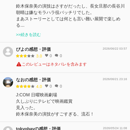
鈴木保奈美の演技はさすがだったし、長女旦那の長谷川
朝晴は嫌なモラハラ役バッチリでした。
まあストーリーとしては何とも言い難い展開で楽しめ
る…
>>続きを読む
ぴよの感想・評価
2026/06/22 03:57
0
0
3.0
このレビューはネタバレを含みます
なおの感想・評価
2026/06/21 23:16
0
0
4.0
J:COM 日曜映画劇場
久しぶりにテレビで映画鑑賞
見入った。
鈴木保奈美の演技がすごすぎる、流石！
tokyobayの感想・評価
2026/05/24 11:08