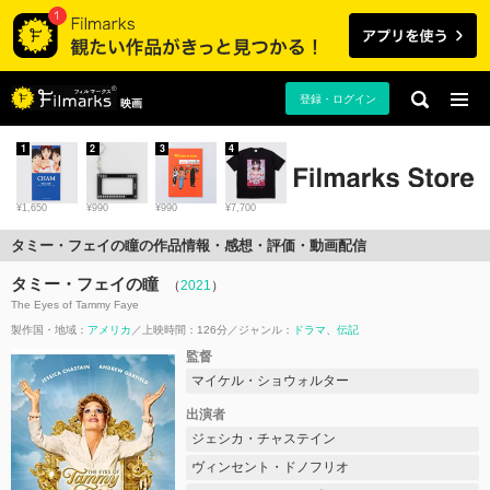
登録・ログイン
映画
1
2
3
4
¥1,650
¥990
¥990
¥7,700
タミー・フェイの瞳の作品情報・感想・評価・動画配信
タミー・フェイの瞳
（
2021
）
The Eyes of Tammy Faye
製作国・地域：
アメリカ
上映時間：126分
ジャンル：
ドラマ
伝記
監督
マイケル・ショウォルター
出演者
ジェシカ・チャステイン
ヴィンセント・ドノフリオ