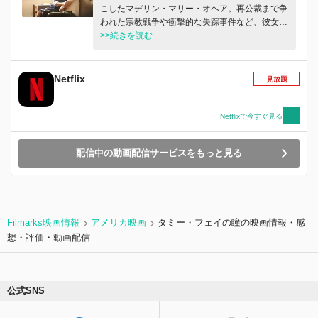
こしたマデリン・マリー・オヘア。再公裁まで争
われた宗教戦争や衝撃的な失踪事件など、彼女の
数奇な人生を追う。
>>続きを読む
Netflix
見放題
Netflixで今すぐ見る
配信中の動画配信サービスをもっと見る
Filmarks映画情報
アメリカ映画
タミー・フェイの瞳の映画情報・感
想・評価・動画配信
公式SNS