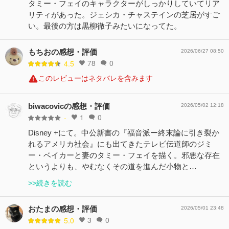
タミー・フェイのキャラクターがしっかりしていてリア
リティがあった。ジェシカ・チャステインの芝居がすご
い。最後の方は黒柳徹子みたいになってた。
もちおの感想・評価
2026/06/27 08:50
78
0
4.5
このレビューはネタバレを含みます
biwacovicの感想・評価
2026/05/02 12:18
1
0
-
Disney +にて。中公新書の『福音派ー終末論に引き裂か
れるアメリカ社会』にも出てきたテレビ伝道師のジミ
ー・ベイカーと妻のタミー・フェイを描く。邪悪な存在
というよりも、やむなくその道を進んだ小物と…
>>続きを読む
おたまの感想・評価
2026/05/01 23:48
3
0
5.0