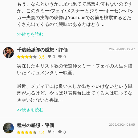
もう、なんというか…呆れ果てて感想も何もないのです
が、このタミー•フェイ•メスナーとジミー•オーセン•バッ
カー夫妻の実際の映像はYouTubeで名前を検索するとた
くさん出てくるので興味のある方はどう…
>>続きを読む
千歳飴舐郎の感想・評価
2026/04/05 19:47
0
0
3.5
実在したキリスト教の伝道師タミー・フェイの人生を描
いたドキュメンタリー映画。
最近、メディアには良い人しか出ちゃいけないという風
潮があるけど、やっぱり表舞台に出てくる人は狂ってな
きゃいけないと再認…
>>続きを読む
種村の感想・評価
2026/03/24 08:05
1
0
4.4