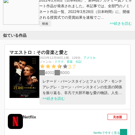
2022年2月8日（日本時間）、第94回アカデミー賞ノミネ
ート作品が発表されました。本記事では、全部門のノミ
ネート作品一覧、2022年3月28日（日本時間）に、開催
される授賞式での受賞結果を速報でご…
>>続きを読む
映画
似ている作品
マエストロ：その音楽と愛と
2023年12月08日上映
、
129分
、
アメリカ
ジャンル：
ドラマ
音楽
伝記
3.7
4002
8000
レナード・バーンスタインとフェリシア・モンテ
アレグレ・コーン・バーンスタインの生涯の関係
を振り返る、非凡で大胆不敵な愛の物語。人生と
芸術へのラブレターである本作は、家族と愛につ
>>続きを読む
いて叙情的に描く。 Netflix映画『マエストロ：そ
の音楽と愛と』12月20日（水）より独占配信
Netflix
見放題
Netflixで今すぐ見る