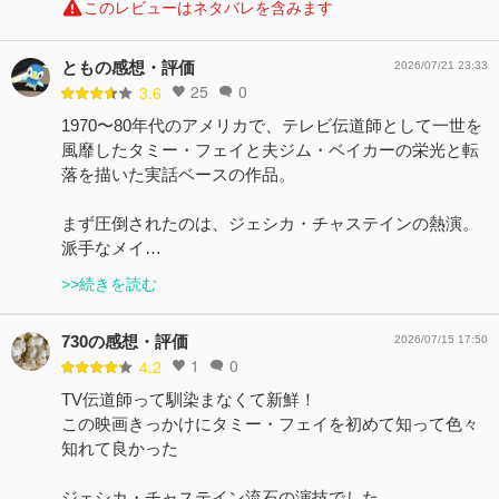
このレビューはネタバレを含みます
ともの感想・評価
2026/07/21 23:33
25
0
3.6
1970〜80年代のアメリカで、テレビ伝道師として一世を
風靡したタミー・フェイと夫ジム・ベイカーの栄光と転
落を描いた実話ベースの作品。
まず圧倒されたのは、ジェシカ・チャステインの熱演。
派手なメイ…
>>続きを読む
730の感想・評価
2026/07/15 17:50
1
0
4.2
TV伝道師って馴染まなくて新鮮！
この映画きっかけにタミー・フェイを初めて知って色々
知れて良かった
ジェシカ・チャステイン流石の演技でした。