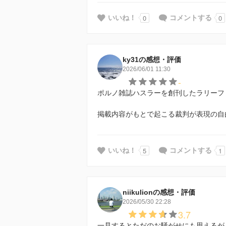
0
0
いいね！
コメントする
ky31の感想・評価
2026/06/01 11:30
-
ポルノ雑誌ハスラーを創刊したラリーフ
掲載内容がもとで起こる裁判が表現の自
5
1
いいね！
コメントする
niikulionの感想・評価
2026/05/30 22:28
3.7
一見するとただのお騒がせにも思えるが