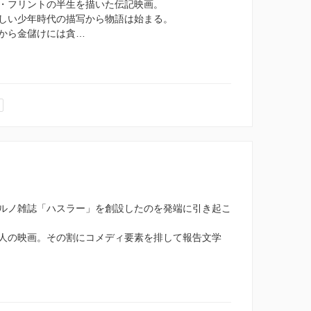
・フリントの半生を描いた伝記映画。
しい少年時代の描写から物語は始まる。
から金儲けには貪…
ルノ雑誌「ハスラー」を創設したのを発端に引き起こ
人の映画。その割にコメディ要素を排して報告文学