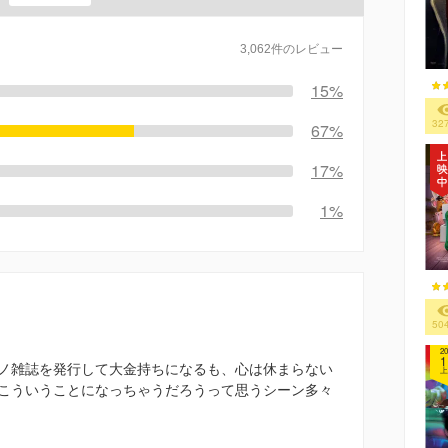
3,062件のレビュー
15%
32
67%
17%
1%
50
20
1
ノ雑誌を発行して大金持ちになるも、心は休まらない
上
こういうことになっちゃうだろうって思うシーン多々