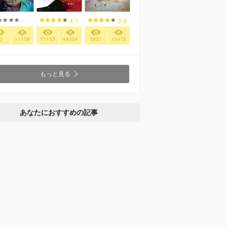
-
4.1
3.9
0
11158
77153
48224
3827
15978
もっと見る
あなたにおすすめの記事