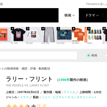
信
Filmarksの楽
映画
ドラマ
4
5
6
7
8
9
10
0
¥7,700
¥8,800
¥15,400
¥19,800
¥9,900
¥880
¥7,7
映画
ントの映画情報・感想・評価・動画配信
ラリー・フリント
（
1996年
製作の映画）
THE PEOPLE VS. LARRY FLYNT
上映日：1997年08月02日
製作国・地域：
アメリカ
上映時間：129分
ジャンル：
ドラマ
配給：
ソニー・ピクチャーズ エンタテインメント
3.6