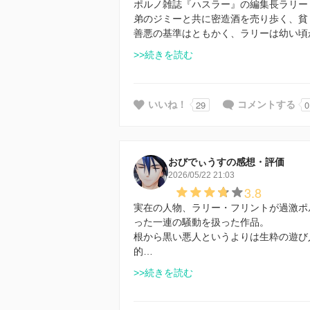
ポルノ雑誌『ハスラー』の編集長ラリー
弟のジミーと共に密造酒を売り歩く、貧
善悪の基準はともかく、ラリーは幼い頃
>>続きを読む
29
0
いいね！
コメントする
おびでぃうすの感想・評価
2026/05/22 21:03
3.8
実在の人物、ラリー・フリントが過激ポ
った一連の騒動を扱った作品。
根から黒い悪人というよりは生粋の遊び
的…
>>続きを読む