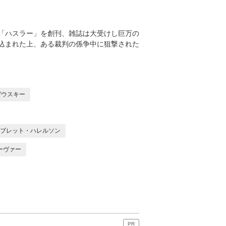
「ハスラー」を創刊、雑誌は大受けし巨万の
込まれた上、ある裁判の係争中に狙撃された
ゼウスキー
ブレット・ハレルソン
ーヴァー
PR