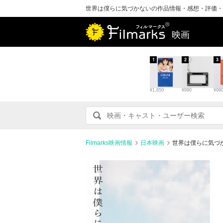
世界は僕らに気づかないの作品情報・感想・評価・
映画
1
2
3
¥1,650
¥990
¥99
Filmarks映画情報
日本映画
世界は僕らに気づ