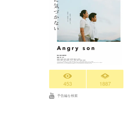
453
1887
予告編を検索