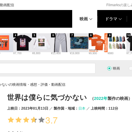
動画配信
Filmarksの楽
映画
ドラマ
4
5
6
7
8
9
10
0
¥7,700
¥8,800
¥15,400
¥19,800
¥9,900
¥880
¥7,7
映画
かないの映画情報・感想・評価・動画配信
世界は僕らに気づかない
（
2022年
製作の映画
上映日：2023年01月13日
製作国・地域：
日本
上映時間：112分
3.7