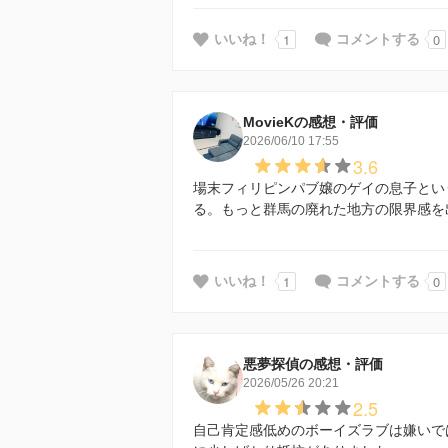
1
0
いいね！
コメントする
MovieKの感想・評価
2026/06/10 17:55
3.6
場末フィリピンパブ嬢のゲイの息子とい
る。もっと群馬の廃れた地方の限界感を
1
0
いいね！
コメントする
悪夢探偵の感想・評価
2026/05/26 20:21
2.5
自己肯定感低めのボーイズラブは嫌いで