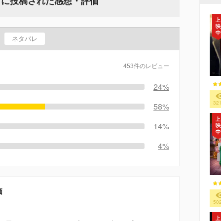
』に投稿された感想・評価
ネタバレ
453件のレビュー
24%
32
58%
14%
4%
価
50