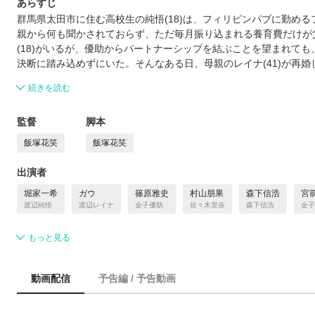
あらすじ
群⾺県太⽥市に住む⾼校⽣の純悟(18)は、フィリピンパブに勤め
親から何も聞かされておらず、ただ毎⽉振り込まれる養育費だけが
(18)がいるが、優助からパートナーシップを結ぶことを望まれて
決断に踏み込めずにいた。そんなある⽇、⺟親のレイナ(41)が再
続きを読む
監督
脚本
飯塚花笑
飯塚花笑
出演者
堀家一希
ガウ
篠原雅史
村⼭朋果
森下信浩
宮
渡辺純悟
渡辺レイナ
金子優助
佐々木里奈
森下信浩
金子
もっと見る
動画配信
予告編 / 予告動画