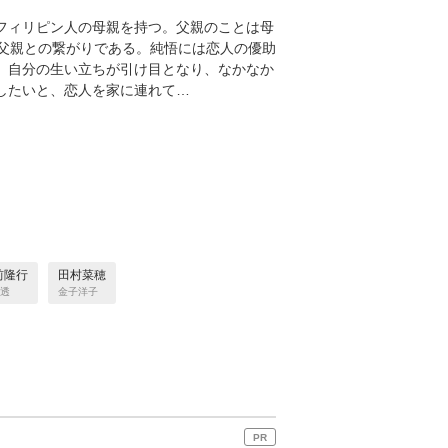
るフィリピン⼈の⺟親を持つ。⽗親のことは⺟
⽗親との繋がりである。純悟には恋⼈の優助
も、⾃分の⽣い⽴ちが引け⽬となり、なかなか
婚したいと、恋⼈を家に連れて…
前隆⾏
⽥村菜穂
透
金子洋子
PR