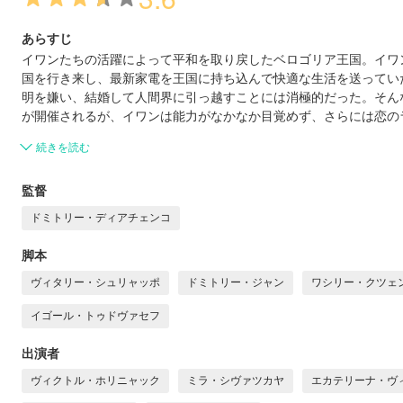
あらすじ
イワンたちの活躍によって平和を取り戻したベロゴリア王国。イワ
国を行き来し、最新家電を王国に持ち込んで快適な生活を送ってい
明を嫌い、結婚して人間界に引っ越すことには消極的だった。そん
が開催されるが、イワンは能力がなかなか目覚めず、さらには恋の
続きを読む
監督
ドミトリー・ディアチェンコ
脚本
ヴィタリー・シュリャッポ
ドミトリー・ジャン
ワシリー・クツェ
イゴール・トゥドヴァセフ
出演者
ヴィクトル・ホリニャック
ミラ・シヴァツカヤ
エカテリーナ・ヴ