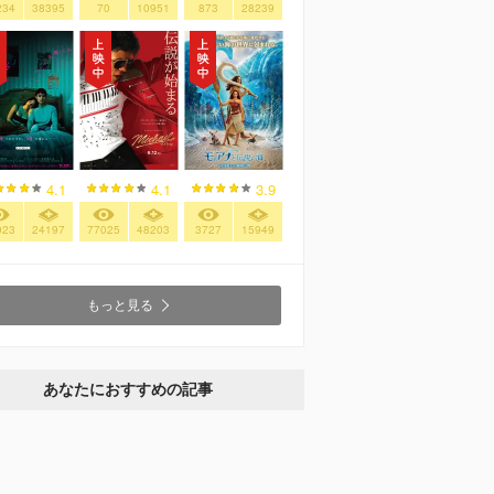
234
38395
70
10951
873
28239
4.1
4.1
3.9
923
24197
77025
48203
3727
15949
もっと見る
あなたにおすすめの記事