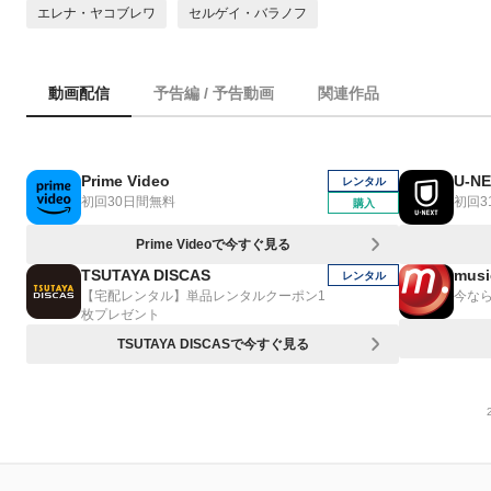
エレナ・ヤコブレワ
セルゲイ・バラノフ
動画配信
予告編 / 予告動画
関連作品
Prime Video
U-N
レンタル
初回30日間無料
初回3
購入
Prime Videoで今すぐ見る
TSUTAYA DISCAS
musi
レンタル
【宅配レンタル】単品レンタルクーポン1
今なら
枚プレゼント
TSUTAYA DISCASで今すぐ見る