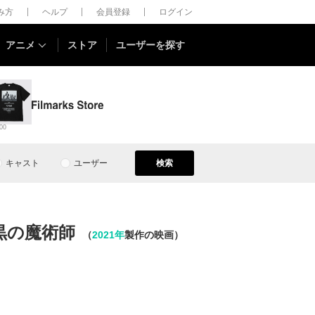
しみ方
ヘルプ
会員登録
ログイン
アニメ
ストア
ユーザーを探す
00
キャスト
ユーザー
検索
黒の魔術師
（
2021年
製作の映画）