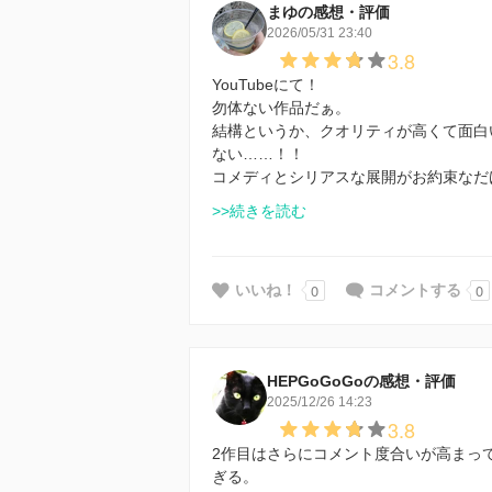
まゆの感想・評価
2026/05/31 23:40
3.8
YouTubeにて！
勿体ない作品だぁ。
結構というか、クオリティが高くて面白
ない……！！
コメディとシリアスな展開がお約束なだ
>>続きを読む
0
0
いいね！
コメントする
HEPGoGoGoの感想・評価
2025/12/26 14:23
3.8
2作目はさらにコメント度合いが高まっ
ぎる。