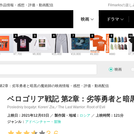
の作品情報・感想・評価・動画配信
Filmarksの楽
映画
ドラマ
4
5
6
7
8
9
10
0
¥7,700
¥8,800
¥15,400
¥19,800
¥9,900
¥880
¥7,7
映画
 第2章：劣等勇者と暗黒の魔術師の映画情報・感想・評価・動画配信
ベロゴリア戦記 第2章：劣等勇者と暗
Posledniy bogatyr. Koren' Zla／The Last Warrior: Root of Evil
上映日：2021年12月03日
製作国・地域：
ロシア
上映時間：121分
ジャンル：
アドベンチャー・冒険
3.6