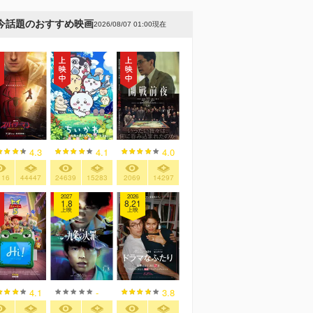
今話題のおすすめ映画
2026/08/07 01:00現在
4.3
4.1
4.0
116
44447
24639
15283
2069
14297
2027
2026
1.8
8.21
上映
上映
4.1
-
3.8