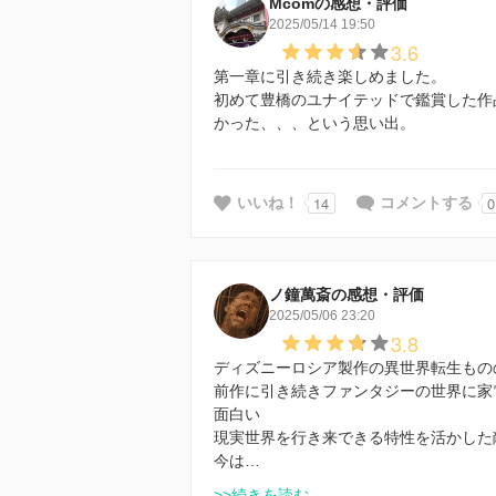
Mcomの感想・評価
2025/05/14 19:50
3.6
第一章に引き続き楽しめました。
初めて豊橋のユナイテッドで鑑賞した作
かった、、、という思い出。
14
0
いいね！
コメントする
ノ鐘萬斎の感想・評価
2025/05/06 23:20
3.8
ディズニーロシア製作の異世界転生もの
前作に引き続きファンタジーの世界に家
面白い
現実世界を行き来できる特性を活かした
今は…
>>続きを読む