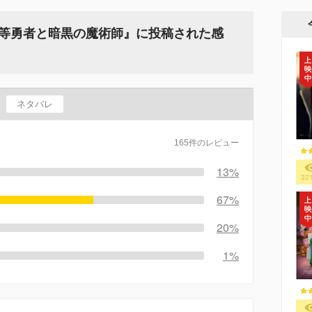
劣等勇者と暗黒の魔術師』に投稿された感
ネタバレ
165件のレビュー
13%
32
67%
20%
1%