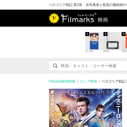
ベロゴリア戦記 第2章：劣等勇者と暗黒の魔術師
映画
1
2
3
¥1,650
¥990
¥99
Filmarks映画情報
ロシア映画
ベロゴリア戦記