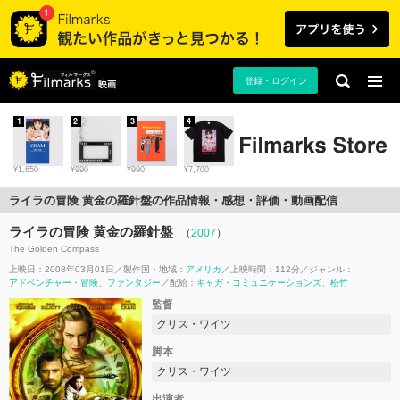
登録・ログイン
映画
1
2
3
4
¥1,650
¥990
¥990
¥7,700
ライラの冒険 黄金の羅針盤の作品情報・感想・評価・動画配信
ライラの冒険 黄金の羅針盤
（
2007
）
The Golden Compass
上映日：2008年03月01日
製作国・地域：
アメリカ
上映時間：112分
ジャンル：
アドベンチャー・冒険
ファンタジー
配給：
ギャガ・コミュニケーションズ
松竹
監督
クリス・ワイツ
脚本
クリス・ワイツ
出演者