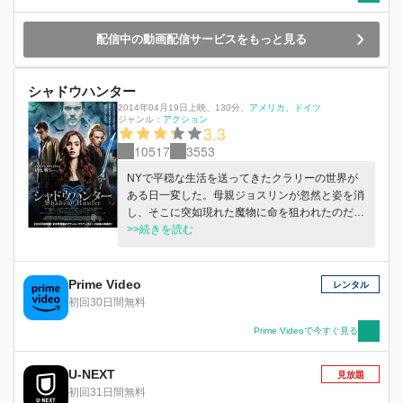
配信中の動画配信サービスをもっと見る
シャドウハンター
2014年04月19日上映
、
130分
、
アメリカ
ドイツ
ジャンル：
アクション
3.3
10517
3553
NYで平穏な生活を送ってきたクラリーの世界が
ある日一変した。母親ジョスリンが忽然と姿を消
し、そこに突如現れた魔物に命を狙われたのだっ
た。成す術のないクラリーを救ったのは、不思議
>>続きを読む
な力を持つブロンドの青年ジェイスだった。ジェ
イスの美しさと不思議な能力に魅せられ、クラリ
ーは”シャドウワールド”と呼ばれる、NYの裏に隠
Prime Video
レンタル
されたヴァンパイアや人狼が息づく闇の世界に足
初回30日間無料
を踏み入れていく。ジェイスと共に母親を捜索す
るうち、クラリーは自分には備わっているはずも
Prime Videoで今すぐ見る
ないと思っていた能力に目覚め、そしてジェイス
も、そんな彼女に激しく惹かれていくのだった。
U-NEXT
見放題
初回31日間無料