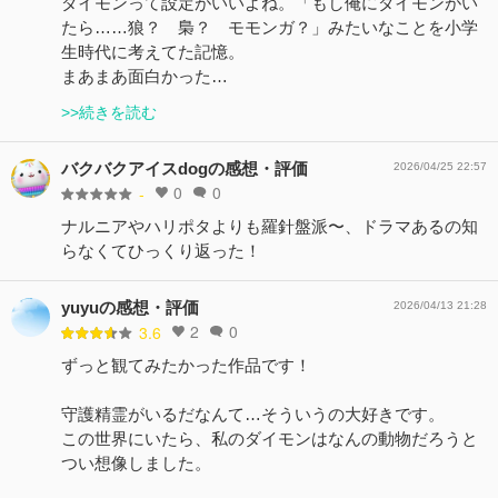
ダイモンって設定がいいよね。「もし俺にダイモンがい
たら……狼？ 梟？ モモンガ？」みたいなことを小学
生時代に考えてた記憶。
まあまあ面白かった…
>>続きを読む
バクバクアイスdogの感想・評価
2026/04/25 22:57
0
0
-
ナルニアやハリポタよりも羅針盤派〜、ドラマあるの知
らなくてひっくり返った！
yuyuの感想・評価
2026/04/13 21:28
2
0
3.6
ずっと観てみたかった作品です！
守護精霊がいるだなんて…そういうの大好きです。
この世界にいたら、私のダイモンはなんの動物だろうと
つい想像しました。