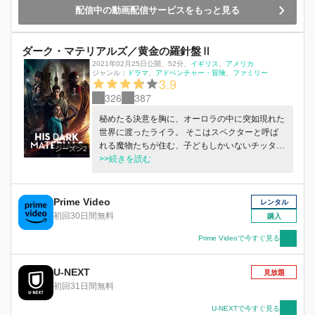
配信中の動画配信サービスをもっと見る
ダーク・マテリアルズ／黄金の羅針盤Ⅱ
2021年02月25日公開
、
52分
、
イギリス
アメリカ
ジャンル：
ドラマ
アドベンチャー・冒険
ファミリー
3.9
326
387
秘めたる決意を胸に、オーロラの中に突如現れた
世界に渡ったライラ。 そこはスペクターと呼ば
れる魔物たちが住む、子どもしかいないチッタガ
シーズン2
ーゼという荒廃した街だった。ライラはそこで別
>>続きを読む
の世界からやって来たウィルという少年に出会
う。やがてふたりは不思議な短剣の存在を知る
が…。新たな世界に舞台を移し、ライラの壮大な
Prime Video
レンタル
冒険の第2幕が、今始まる！
初回30日間無料
購入
Prime Videoで今すぐ見る
U-NEXT
見放題
初回31日間無料
U-NEXTで今すぐ見る