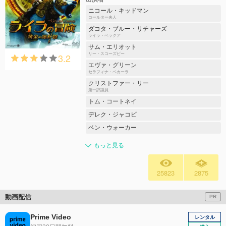
ニコール・キッドマン
コールター夫人
ダコタ・ブルー・リチャーズ
ライラ・ベラクア
サム・エリオット
3.2
リー・スコーズビー
エヴァ・グリーン
セラフィナ・ペカーラ
クリストファー・リー
第一評議員
トム・コートネイ
デレク・ジャコビ
ベン・ウォーカー
もっと見る
25823
2875
動画配信
PR
Prime Video
レンタル