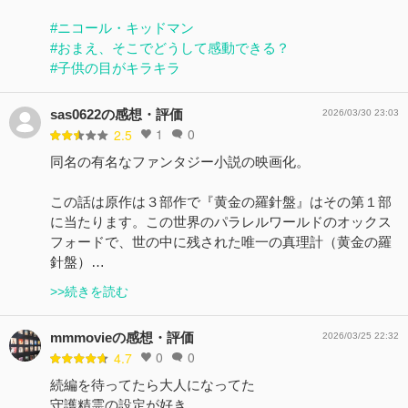
#ニコール・キッドマン
#おまえ、そこでどうして感動できる？
#子供の目がキラキラ
sas0622の感想・評価
2026/03/30 23:03
1
0
2.5
同名の有名なファンタジー小説の映画化。
この話は原作は３部作で『黄金の羅針盤』はその第１部
に当たります。この世界のパラレルワールドのオックス
フォードで、世の中に残された唯一の真理計（黄金の羅
針盤）…
>>続きを読む
mmmovieの感想・評価
2026/03/25 22:32
0
0
4.7
続編を待ってたら大人になってた
守護精霊の設定が好き