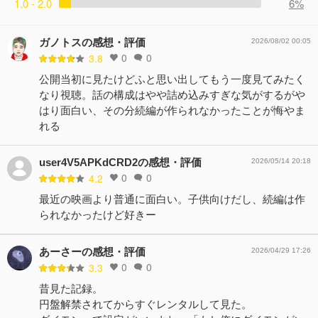
1.0 - 2.0
6%
ガノトスの感想・評価
2026/08/02 00:05
0
0
3.8
公開当初に見たけどふと思い出してもう一度見てみたく
なり視聴。話の構成はやや詰め込みすぎな気がするがや
はり面白い、その分続編が作られなかったことが悔やま
れる
user4V5APKdCRD2の感想・評価
2026/05/14 20:18
0
0
4.2
最近の映画より普通に面白い。子供向けだし、続編は作
られなかったけど好きー
あーさーの感想・評価
2026/04/29 17:26
0
0
3.3
昔見た記録。
円盤解禁されてからすぐレンタルして見た。