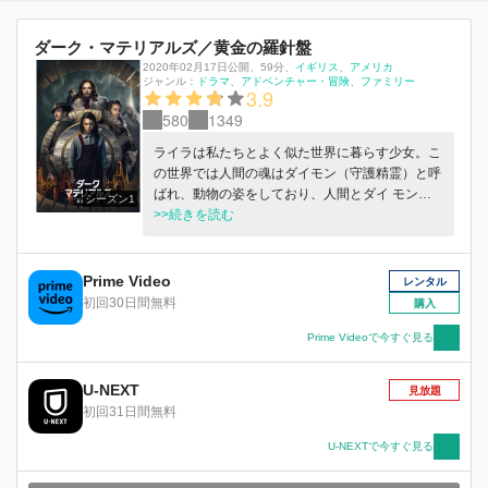
ダーク・マテリアルズ／黄金の羅針盤
2020年02月17日公開
、
59分
、
イギリス
アメリカ
ジャンル：
ドラマ
アドベンチャー・冒険
ファミリー
3.9
580
1349
ライラは私たちとよく似た世界に暮らす少女。こ
の世界では人間の魂はダイモン（守護精霊）と呼
ばれ、動物の姿をしており、人間とダイ モンは
シーズン1
強い絆で結ばれている。一方、この世界は何世紀
>>続きを読む
にも渡り、あらゆる権力を握るマジステリアムに
支配されてきた。ライラは何者かに さらわれた
子どもたちを救うため、黄金の羅針盤を手に北極
Prime Video
レンタル
へと向かう。冒険の先で、ライラを待ち受ける運
初回30日間無料
購入
命とは・・・？壮大な物語が、 今始まる！
Prime Videoで今すぐ見る
U-NEXT
見放題
初回31日間無料
U-NEXTで今すぐ見る