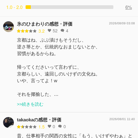
1.0 - 2.0
6%
氷のひまわりの感想・評価
2026/08/09 03:08
52
4
3.2
京都はね、ぶぶ漬けもそうだし、
逆さ箒とか、伝統的なおまじないとか、
習慣があるからね。
帰ってくださいって言わずに、
京都らしい、遠回しのいけずの文化ね。
いや、言ってよ！w
それを揶揄した、…
>>続きを読む
takaokaの感想・評価
2026/08/01 11:40
0
0
1.5
昔、仕事相手の関西の女性に「もう、いけずやわぁ」と