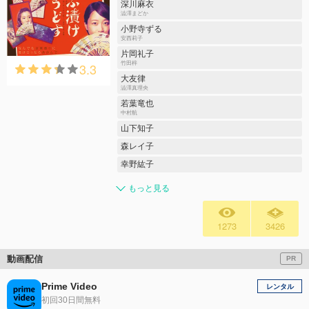
深川麻衣
澁澤まどか
小野寺ずる
安西莉子
片岡礼子
3.3
竹田梓
大友律
澁澤真理央
若葉竜也
中村航
山下知子
森レイ子
幸野紘子
もっと見る
1273
3426
動画配信
PR
Prime Video
レンタル
初回30日間無料