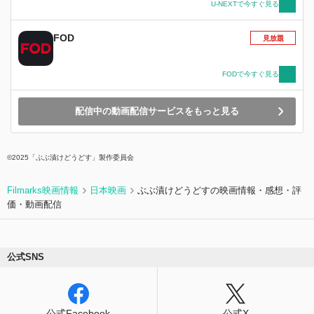
することのできない白根樹（SUMIRE）という無
U-NEXTで今すぐ見る
名の画家だった。その絵に吸い込まれるように強
烈に惹かれた菜穂は、樹が京都画壇で影響力を持
FOD
見放題
つ日本画家・志村照山（松重豊）によって自由を
奪われていることを知り、声なき訴えを確信す
る。照山もまた、養女であり弟子の樹の才能を脅
FODで今すぐ見る
威に感じていた。樹の絵を追ううちに菜穂は、美
の住人たちの欲望が交錯する世界へと誘われてゆ
配信中の動画配信サービスをもっと見る
き、運命を変えるようなある真実にたどり着
く……。
©2025「ぶぶ漬けどうどす」製作委員会
Filmarks映画情報
日本映画
ぶぶ漬けどうどすの映画情報・感想・評
価・動画配信
公式SNS
公式Facebook
公式X