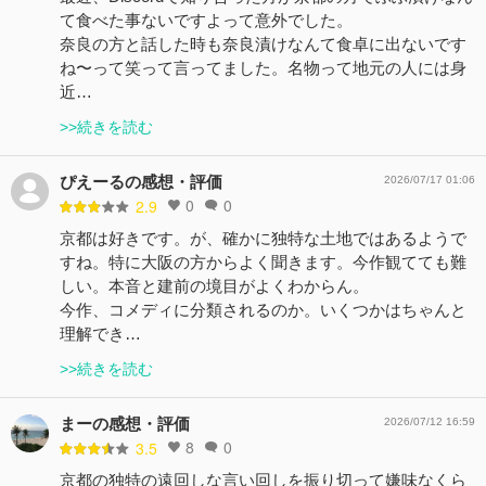
て食べた事ないですよって意外でした。
奈良の方と話した時も奈良漬けなんて食卓に出ないです
ね〜って笑って言ってました。名物って地元の人には身
近…
>>続きを読む
ぴえーるの感想・評価
2026/07/17 01:06
0
0
2.9
京都は好きです。が、確かに独特な土地ではあるようで
すね。特に大阪の方からよく聞きます。今作観てても難
しい。本音と建前の境目がよくわからん。
今作、コメディに分類されるのか。いくつかはちゃんと
理解でき…
>>続きを読む
まーの感想・評価
2026/07/12 16:59
8
0
3.5
京都の独特の遠回しな言い回しを振り切って嫌味なくら