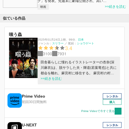
グ」を発表。先週末に劇場公開され、高い…
>>続きを読む
映画
似ている作品
嗤う蟲
2025年01月24日上映
、
99分
、
日本
ジャンル：
スリラー
／
配給：
ショウゲート
3.4
3100
7931
田舎暮らしに憧れるイラストレーターの杏奈(深
川麻衣)は、脱サラした夫・輝道(若葉竜也)と共に
都会を離れ、麻宮村に移住する。 麻宮村の村民
たちは、自治会長の田久保（田口トモロヲ）のこ
>>続きを読む
とを過剰なまでに信奉していた。 二人は、村民
たちの度を越えたおせっかいに辟易しながらも新
天地でのスローライフを満喫する。 そんな生活
Prime Video
レンタル
のなかで杏奈は、麻宮村の村民のなかには田久保
初回30日間無料
購入
を畏怖する者たちがいる、と不信感を抱くように
なっていく。 一方、輝道は田久保の仕事を手伝
Prime Videoで今すぐ見る
うことになり、麻宮村の隠された＜掟＞を知って
しまう。 それでも村八分にされないように、家
U-NEXT
レンタル
族のため＜掟＞に身を捧げることに……。