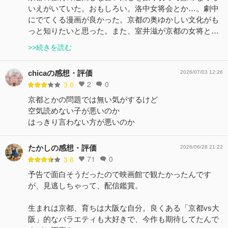
いえがいていた。おもしろい。洛中女将会とか…。劇中
にでてくる漫画が良かった。京都の奥ゆかしい文化がも
っと知りたいと思った。また、室井滋が京都の女将と…
>>続きを読む
chicaの感想・評価
2026/07/03 12:26
2
0
3.0
京都とかの問題では無い気がするけど
空気読めない子が悪いのか
はっきり言わない方が悪いのか
たかしの感想・評価
2026/06/28 21:22
71
0
3.6
予告で面白そうだったので映画館で観たかったんです
が、見逃しちゃって、配信鑑賞。
生まれは京都、育ちは大阪な自分。良くある「京都vs大
阪」的なバラエティも大好きで、今作も期待してたんで