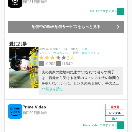
初回31日間無料
U-NEXTで今すぐ見る
配信中の動画配信サービスをもっと見る
愛に乱暴
2024年08月30日上映
、
105分
、
日本
ジャンル：
サスペンス
／
配給：
東京テアトル
3.4
10205
11642
夫の実家の敷地内に建つ“はなれ”で暮らす桃子
は、義母から受ける微量のストレスや夫の無関心
を振り払うように、センスのある装い、手の込ん
だ献立などいわゆる「丁寧な暮らし」に勤しみ毎
>>続きを読む
日を充実させていた。そんな桃子の周囲で不穏な
出来事が起こり始める。近隣のゴミ捨て場で相次
ぐ不審火、失踪した愛猫、度々表示される不気味
Prime Video
見放題
な不倫アカウント…。桃子の平穏な日常は、少し
初回30日間無料
レンタル
ずつ乱れ始める。
購入
Prime Videoで今すぐ見る