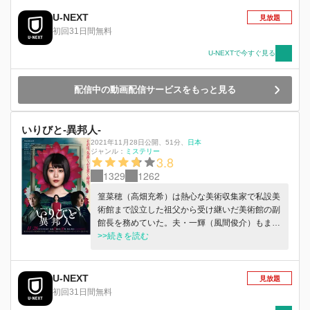
U-NEXT
見放題
初回31日間無料
U-NEXTで今すぐ見る
配信中の動画配信サービスをもっと見る
いりびと-異邦人-
2021年11月28日公開
、
51分
、
日本
ジャンル：
ミステリー
3.8
1329
1262
篁菜穂（高畑充希）は熱心な美術収集家で私設美
術館まで設立した祖父から受け継いだ美術館の副
館長を務めていた。夫・一輝（風間俊介）もまた
銀座にある画廊の3代目だったが、彼がどんなに
>>続きを読む
努力しても敵わない慧眼を菜穂は持っており、美
術の世界に没頭する妻を愛しながらも時にその才
能に嫉妬する。 身重の菜穂は、東京の喧騒を避
U-NEXT
見放題
け京都に長期滞在する中、ある1枚の絵に遭遇す
初回31日間無料
る。“青葉”を描いたその作品の作者は、言葉を発