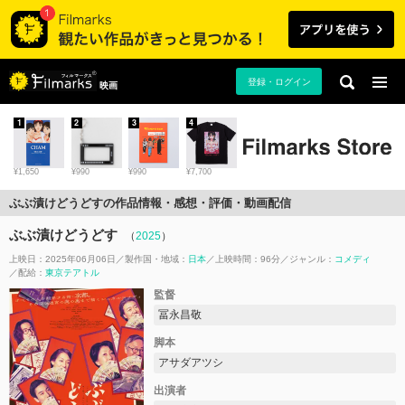
登録・ログイン
映画
1
2
3
4
¥1,650
¥990
¥990
¥7,700
ぶぶ漬けどうどすの作品情報・感想・評価・動画配信
ぶぶ漬けどうどす
（
2025
）
上映日：2025年06月06日
製作国・地域：
日本
上映時間：96分
ジャンル：
コメディ
配給：
東京テアトル
監督
冨永昌敬
脚本
アサダアツシ
出演者