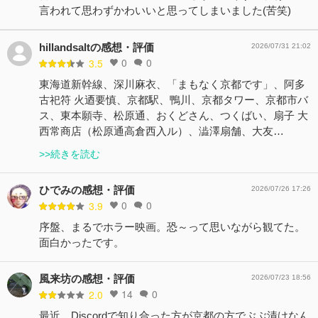
言われて思わずかわいいと思ってしまいました(苦笑)
hillandsaltの感想・評価
2026/07/31 21:02
0
0
3.5
東海道新幹線、深川麻衣、「まもなく京都です」、阿多
古祀符 火迺要慎、京都駅、鴨川、京都タワー、京都市バ
ス、東本願寺、松原通、おくどさん、つくばい、扇子 大
西常商店（松原通高倉西入ル）、澁澤扇舗、大友…
>>続きを読む
ひでみの感想・評価
2026/07/26 17:26
0
0
3.9
序盤、まるでホラー映画。恐～って思いながら観てた。
面白かったです。
風来坊の感想・評価
2026/07/23 18:56
14
0
2.0
最近、Discordで知り合った方が京都の方でぶぶ漬けなん