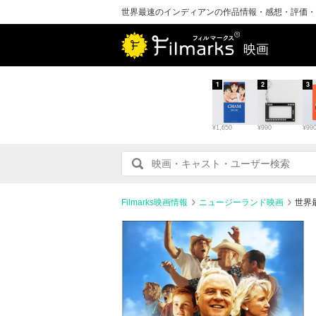
世界最速のインディアンの作品情報・感想・評価・
映画
1
2
3
¥1,650
¥990
¥99
Filmarks映画情報
ニュージーランド映画
世界