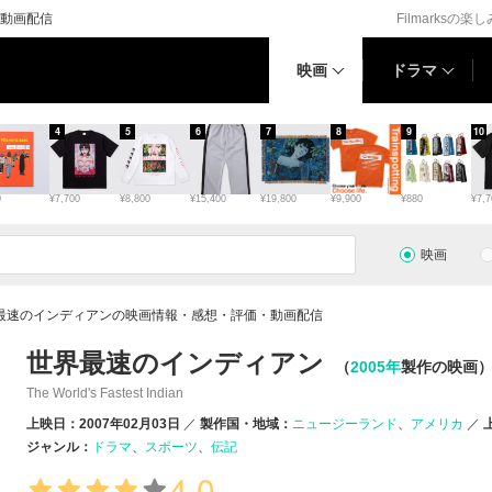
動画配信
Filmarksの楽
映画
ドラマ
4
5
6
7
8
9
10
0
¥7,700
¥8,800
¥15,400
¥19,800
¥9,900
¥880
¥7,7
映画
最速のインディアンの映画情報・感想・評価・動画配信
世界最速のインディアン
（
2005年
製作の映画
The World's Fastest Indian
上映日：2007年02月03日
製作国・地域：
ニュージーランド
アメリカ
ジャンル：
ドラマ
スポーツ
伝記
4.0