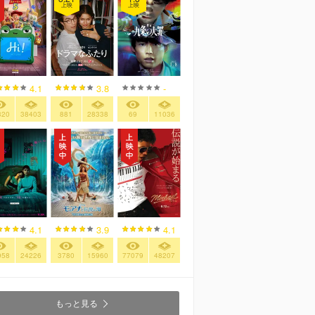
上映
上映
4.1
3.8
-
320
38403
881
28338
69
11036
4.1
3.9
4.1
958
24226
3780
15960
77079
48207
もっと見る