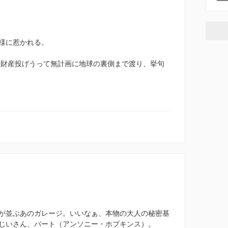
様に惹かれる。
で全財産投げうって無計画に地球の裏側まで渡り、挙句
が並ぶあのガレージ。いいなぁ、本物の大人の秘密基
じいさん、バート（アンソニー・ホプキンス）。