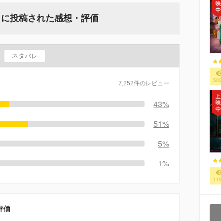
』に投稿された感想・評価
ネタバレ
50
7,252件のレビュー
43%
51%
5%
1%
11
評価