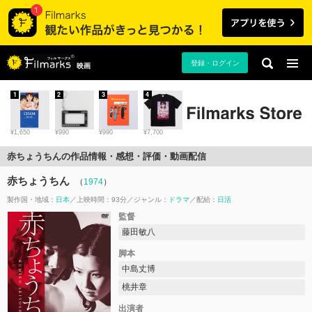
登録・ログイン
映画
1
2
3
4
¥1,650
¥990
¥990
¥7,700
赤ちょうちんの作品情報・感想・評価・動画配信
赤ちょうちん
（
1974
）
製作国・地域：
日本
上映時間：93分
ジャンル：
ドラマ
配給：
日活
監督
藤田敏八
脚本
中島丈博
桃井章
出演者