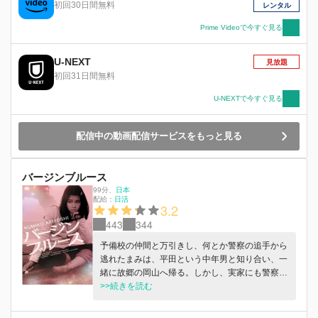
初回30日間無料
レンタル
Prime Videoで今すぐ見る
U-NEXT
見放題
初回31日間無料
U-NEXTで今すぐ見る
配信中の動画配信サービスをもっと見る
バージンブルース
99分
、
日本
配給：
日活
3.2
443
344
予備校の仲間と万引きし、何とか警察の追手から
逃れたまみは、平田という中年男と知り合い、一
緒に故郷の岡山へ帰る。しかし、実家にも警察の
手が回っていることを知った彼女は、アングラ劇
>>続きを読む
団にもぐり込むなど、平田と共にあてのない旅を
続け…。