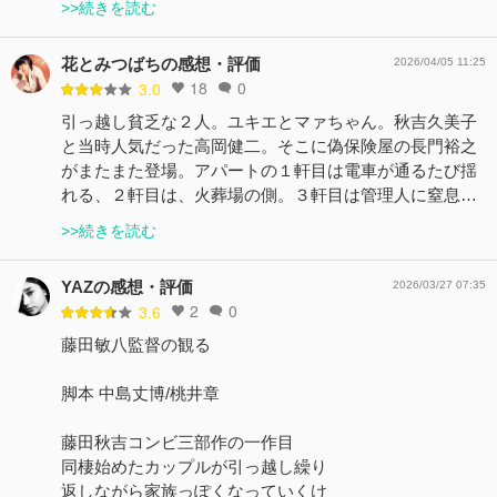
>>続きを読む
花とみつばちの感想・評価
2026/04/05 11:25
18
0
3.0
引っ越し貧乏な２人。ユキエとマァちゃん。秋吉久美子
と当時人気だった高岡健二。そこに偽保険屋の長門裕之
がまたまた登場。アパートの１軒目は電車が通るたび揺
れる、２軒目は、火葬場の側。３軒目は管理人に窒息…
>>続きを読む
YAZの感想・評価
2026/03/27 07:35
2
0
3.6
藤田敏八監督の観る
脚本 中島丈博/桃井章
藤田秋吉コンビ三部作の一作目
同棲始めたカップルが引っ越し繰り
返しながら家族っぽくなっていくけ