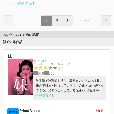
>>続きを読む
1
2
3
あなたにおすすめの記事
似ている作品
妹
92分
、
日本
ジャンル：
ドラマ
／
配給：
日活
3.4
546
555
学生街で運送業を営む小島秋夫のもとにある日、
鎌倉で耕三と同棲していたはずの妹・ねりがやっ
てくる。父母を亡くしている兄妹2人の生活が再
び始まる。ところが、耕三の妹・いづみが兄がい
>>続きを読む
なくなったと訪ねてきた。秋夫は耕三のもとへ帰
るように諭すが…。
Prime Video
見放題