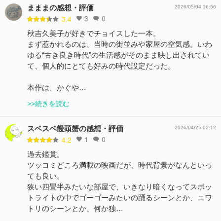
まままの感想・評価
2026/05/04 16:56
3
0
3.4
秋吉久美子が好きでチョイスした一本。
まず惹かれるのは、当時の街並みや家屋の空気感。いわ
ゆる“古き良き時代”の生活感がそのまま映し出されてい
て、個人的にとても好みの時代設定だった。
本作は、かぐや…
>>続きを読む
スベスベ饅頭蟹の感想・評価
2026/04/25 02:12
1
0
4.2
過去鑑賞。
ツッコミどころ満載の映画だが、時代背景がなんといっ
ても良い。
狭い四畳半みたいな部屋で、いきなり暗くなってスポッ
トライトの中でゴーゴーみたいの踊るシーンとか、ニワ
トリのシーンとか、何か独…