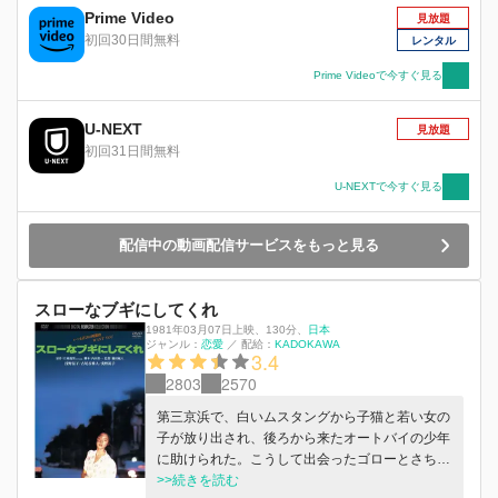
Prime Video
見放題
初回30日間無料
レンタル
Prime Videoで今すぐ見る
U-NEXT
見放題
初回31日間無料
U-NEXTで今すぐ見る
配信中の動画配信サービスをもっと見る
スローなブギにしてくれ
1981年03月07日上映
、
130分
、
日本
ジャンル：
恋愛
／
配給：
KADOKAWA
3.4
2803
2570
第三京浜で、白いムスタングから子猫と若い女の
子が放り出され、後ろから来たオートバイの少年
に助けられた。こうして出会ったゴローとさち乃
は同棲を始める。しかし、2人の関係は長くは続
>>続きを読む