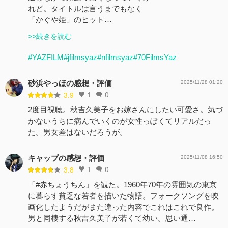
れど。タイトルは言うまでもなく
「かぐや姫」のヒット…
>>続きを読む
#YAZFILM
#jfilmsyaz
#nfilmsyaz
#70FilmsYaz
砂浜やっほの感想・評価
2025/11/28 01:20
1
0
3.9
2度目視聴。秋吉久美子をお嫁さんにしたい可愛さ。気づ
かないうちに病んでいくのが女性っぽくてリアルだっ
た。男女差はないだろうが。
キャップの感想・評価
2025/11/08 16:50
1
0
3.8
「#赤ちょうちん」を観た。1960年70年の雰囲気の東京
に暮らす貧乏な若者を描いた物語。フォークソングを映
画化したようだがまた違った内容でこれはこれで良作。
男と同棲する秋吉久美子が若くて幼い。思い通…