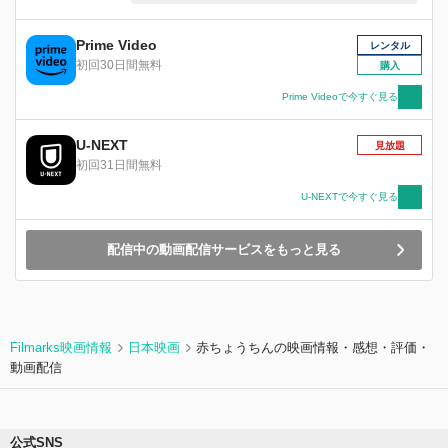
かず、さち乃は再びムスタングの男の元へ訪れ
る。
Prime Video
レンタル
初回30日間無料
購入
Prime Videoで今すぐ見る
U-NEXT
見放題
初回31日間無料
U-NEXTで今すぐ見る
配信中の動画配信サービスをもっと見る
Filmarks映画情報
日本映画
赤ちょうちんの映画情報・感想・評価・
動画配信
公式SNS