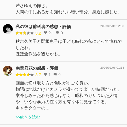
若さゆえの怖さ。
人間の中にあるかも知れない暗い部分。身近に感じた。
私の彼は前科者の感想・評価
2026/06/09 22:08
21
0
3.2
秋吉久美子と関根恵子は子ども時代の私にとって憧れで
したわ。
ほぼ全作品を観たかも。
南菜乃花の感想・評価
2026/06/06 01:13
1
0
3.7
画面の切り取り方と色味がすごく良い。
物語は地味だけどカメラが凝ってて楽しい映画だった。
案外しみったれた感じはなく、昭和のガサついた人情
や、いやな暴力の在り方を有り体に見せてくる。
キャラクターの…
>>続きを読む