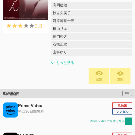
高岡建治
秋吉久美子
河原崎長一郎
3.3
横山リエ
長門裕之
石橋正次
山科ゆり
もっと見る
528
399
動画配信
PR
Prime Video
見放題
初回30日間無料
レンタル
Prime Videoで今すぐ見る