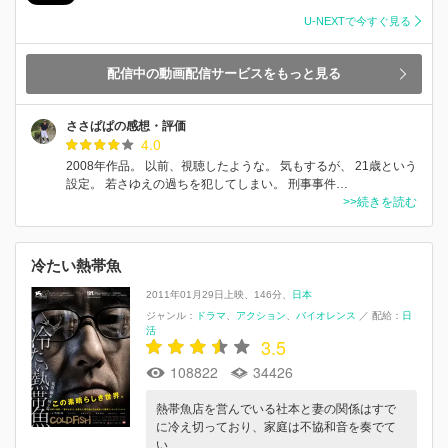
U-NEXTで今すぐ見る
配信中の動画配信サービスをもっと見る
ささぱぱの感想・評価
4.0
2008年作品。 以前、視聴したような。 気もするが、 21歳という
設定。 若さゆえの過ちを犯してしまい。 刑事事件…
>>続きを読む
冷たい熱帯魚
2011年01月29日上映
146分
日本
ジャンル：
ドラマ
アクション
バイオレンス
／
配給：
日
活
3.5
108822
34426
熱帯魚店を営んでいる社本と妻の関係はすで
に冷え切っており、家庭は不協和音を奏でて
い…