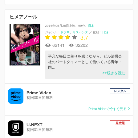
ヒメアノ〜ル
2016年05月28日上映
99分
日本
ジャンル：
ドラマ
サスペンス
／
配給：
日活
3.7
62141
32202
平凡な毎日に焦りを感じながら、ビル清掃会
社のパートタイマーとして働いている青年・
岡…
>>続きを読む
レンタル
Prime Video
初回30日間無料
Prime Videoで今すぐ見る
見放題
U-NEXT
初回31日間無料