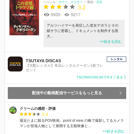
ジャンル：
ホラー
スリラー
／
配給：
日活
3.2
5935
5217
アルツハイマーを発症した老女デボラとその
娘サラに密着し、ドキュメントを制作する医
大…
>>続きを読む
レンタル
TSUTAYA DISCAS
【宅配レンタル】単品レンタルクーポン1枚プレ
ゼント
TSUTAYA DISCASで今すぐ見る
配信中の動画配信サービスをもっと見る
クリームの感想・評価
3.4
最近たまに観るPOV映画。point of view の略で撮影してるカメラ
マンが登場人物として展開する主観映像と…
>>続きを読む