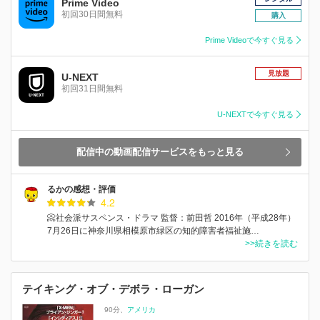
Prime Video
初回30日間無料
購入
Prime Videoで今すぐ見る
見放題
U-NEXT
初回31日間無料
U-NEXTで今すぐ見る
配信中の動画配信サービスをもっと見る
るかの感想・評価
4.2
📀社会派サスペンス・ドラマ 監督：前田哲 2016年（平成28年）
7月26日に神奈川県相模原市緑区の知的障害者福祉施…
>>続きを読む
テイキング・オブ・デボラ・ローガン
90分
アメリカ