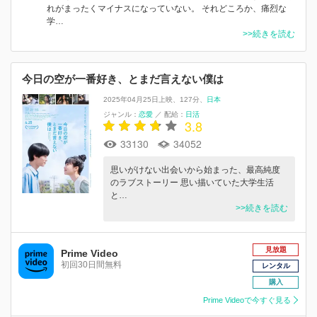
れがまったくマイナスになっていない。 それどころか、痛烈な
学…
>>続きを読む
今日の空が一番好き、とまだ言えない僕は
2025年04月25日上映
127分
日本
ジャンル：
恋愛
／
配給：
日活
3.8
33130
34052
思いがけない出会いから始まった、最⾼純度
のラブストーリー 思い描いていた⼤学⽣活
と…
>>続きを読む
見放題
Prime Video
初回30日間無料
レンタル
購入
Prime Videoで今すぐ見る