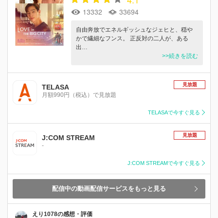
13332
33694
自由奔放でエネルギッシュなジェヒと、穏や
かで繊細なフンス。 正反対の二人が、ある
出…
>>続きを読む
見放題
TELASA
月額990円（税込）で見放題
TELASAで今すぐ見る
見放題
J:COM STREAM
-
J:COM STREAMで今すぐ見る
配信中の動画配信サービスをもっと見る
えり1078の感想・評価