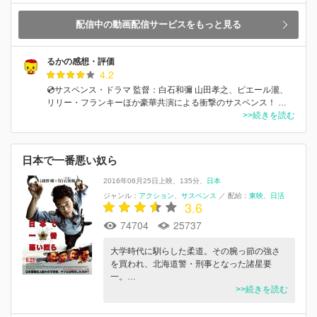
配信中の動画配信サービスをもっと見る
るかの感想・評価
4.2
💿サスペンス・ドラマ 監督：白石和彌 山田孝之、ピエール瀧、
リリー・フランキーほか豪華共演による衝撃のサスペンス！ …
>>続きを読む
日本で一番悪い奴ら
2016年06月25日上映
135分
日本
ジャンル：
アクション
サスペンス
／
配給：
東映
日活
3.6
74704
25737
大学時代に馴らした柔道。その腕っ節の強さ
を買われ、北海道警・刑事となった諸星要
一。…
>>続きを読む