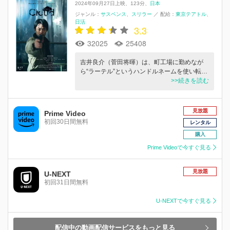
2024年09月27日上映
123分
日本
ジャンル：
サスペンス
スリラー
／
配給：
東京テアトル
日活
3.3
32025
25408
吉井良介（菅田将暉）は、町工場に勤めなが
ら“ラーテル”というハンドルネームを使い転…
>>続きを読む
見放題
Prime Video
初回30日間無料
レンタル
購入
Prime Videoで今すぐ見る
見放題
U-NEXT
初回31日間無料
U-NEXTで今すぐ見る
配信中の動画配信サービスをもっと見る