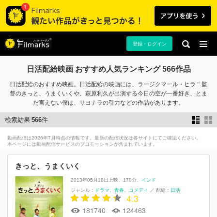
登録・ログイン
日活配給映画 おすすめ人気ランキング 566作品
日活配給のおすすめ映画。日活配給の映画には、ラージクマール・ヒラニ監
督のきっと、うまくいくや、萩原利久が出演する今日の空が一番好き、とま
だ言えない僕は、サヨナラの引⼒などの作品があります。
検索結果
566
件
動画配信は2026年7月時点の情報です。最新の配信状況は各サイトにてご確認ください。
本ページには動画配信サービスのプロモーションが含まれています。
きっと、うまくいく
2013年05月18日上映
170分
インド
ジャンル：
ドラマ
青春
コメディ
／
配給：
日活
4.3
181740
124463