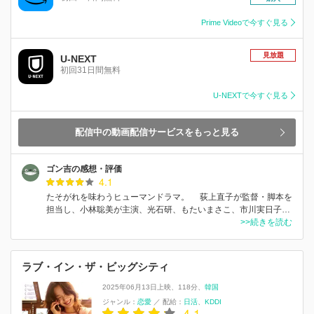
Prime Videoで今すぐ見る
見放題
U-NEXT
初回31日間無料
U-NEXTで今すぐ見る
配信中の動画配信サービスをもっと見る
ゴン吉の感想・評価
4.1
たそがれを味わうヒューマンドラマ。 荻上直子が監督・脚本を
担当し、小林聡美が主演、光石研、もたいまさこ、市川実日子…
>>続きを読む
ラブ・イン・ザ・ビッグシティ
2025年06月13日上映
118分
韓国
ジャンル：
恋愛
／
配給：
日活
KDDI
4.1