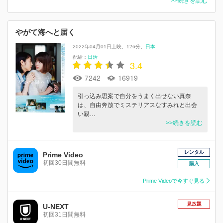
>>続きを読む
やがて海へと届く
2022年04月01日上映
126分
日本
配給：
日活
3.4
7242
16919
引っ込み思案で自分をうまく出せない真奈
は、自由奔放でミステリアスなすみれと出会
い親…
>>続きを読む
レンタル
Prime Video
初回30日間無料
購入
Prime Videoで今すぐ見る
見放題
U-NEXT
初回31日間無料