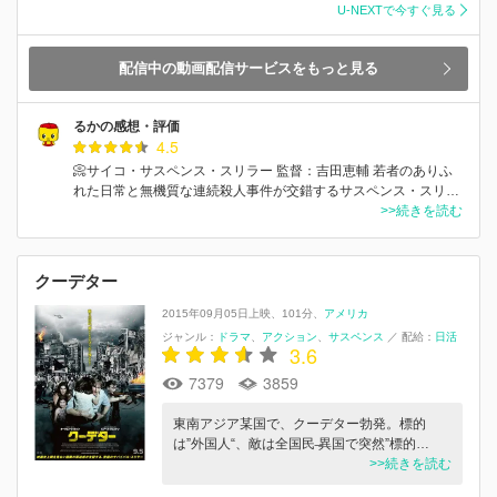
U-NEXTで今すぐ見る
配信中の動画配信サービスをもっと見る
るかの感想・評価
4.5
📀サイコ・サスペンス・スリラー 監督：吉田恵輔 若者のありふ
れた日常と無機質な連続殺人事件が交錯するサスペンス・スリ…
>>続きを読む
クーデター
2015年09月05日上映
101分
アメリカ
ジャンル：
ドラマ
アクション
サスペンス
／
配給：
日活
3.6
7379
3859
東南アジア某国で、クーデター勃発。標的
は”外国⼈“、敵は全国民 ̶異国で突然”標的…
>>続きを読む