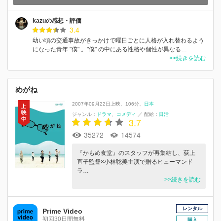
kazuの感想・評価
3.4
幼い頃の交通事故がきっかけで曜日ごとに人格が入れ替わるよう
になった青年 "僕" 。"僕" の中にある性格や個性が異なる…
>>続きを読む
めがね
2007年09月22日上映
106分
日本
ジャンル：
ドラマ
コメディ
／
配給：
日活
3.7
35272
14574
『かもめ食堂』のスタッフが再集結し、荻上
直子監督×小林聡美主演で贈るヒューマンド
ラ…
>>続きを読む
レンタル
Prime Video
初回30日間無料
購入