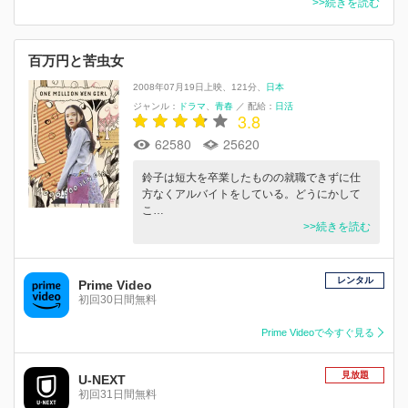
>>続きを読む
百万円と苦虫女
2008年07月19日上映
121分
日本
ジャンル：
ドラマ
青春
／
配給：
日活
3.8
62580
25620
鈴子は短大を卒業したものの就職できずに仕
方なくアルバイトをしている。どうにかして
こ…
>>続きを読む
レンタル
Prime Video
初回30日間無料
Prime Videoで今すぐ見る
見放題
U-NEXT
初回31日間無料