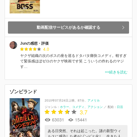
動画配信サービスがあるか確認する
Junの感想・評価
4.0
ヤクザ組織の次のボスの座を巡るドタバタ痛快コメディ。軽すぎ
て緊張感ほぼゼロのヤクザ映画です笑 こういうの作れるのマジ
す…
>>続きを読む
ゾンビランド
2010年07月24日上映
87分
アメリカ
ジャンル：
ホラー
コメディ
アクション
／
配給：
日活
3.7
63031
15441
ある日突然、それは起こった。謎の新型ウィ
ルスに感染した者がゾンビと化し、生きた人