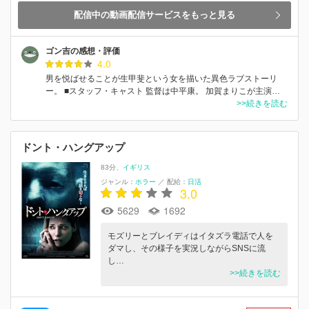
配信中の動画配信サービスをもっと見る
ゴン吉の感想・評価
4.0
男を悦ばせることが生甲斐という女を描いた異色ラブストーリ
ー。 ■スタッフ・キャスト 監督は中平康。 加賀まりこが主演…
>>続きを読む
ドント・ハングアップ
83分
イギリス
ジャンル：
ホラー
／
配給：
日活
3.0
5629
1692
モズリーとブレイディはイタズラ電話で人を
ダマし、その様子を実況しながらSNSに流
し…
>>続きを読む