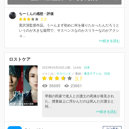
ちーくんの感想・評価
3.3
黒沢清監督作品。うーんまず初めに何を撮りたかったんだろうと
いうのが大きな疑問で、サスペンスなのかスリラーなのかアクシ
ョ…
>>続きを読む
ロストケア
2023年03月24日上映
114分
日本
ジャンル：
サスペンス
／
配給：
東京テアトル
日活
3.7
36695
23661
早朝の民家で老人と介護士の死体が発見され
た。捜査線上に浮かんだのは死んだ介護士と
同…
>>続きを読む
レンタル