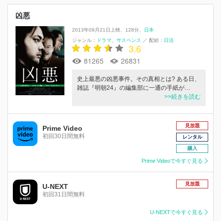
凶悪
2013年09月21日上映
128分
日本
ジャンル：
ドラマ
サスペンス
／
配給：
日活
3.6
81265
26831
史上最悪の凶悪事件。その真相とは? ある日、
雑誌『明朝24』の編集部に一通の手紙が…
>>続きを読む
見放題
Prime Video
初回30日間無料
レンタル
購入
Prime Videoで今すぐ見る
見放題
U-NEXT
初回31日間無料
U-NEXTで今すぐ見る