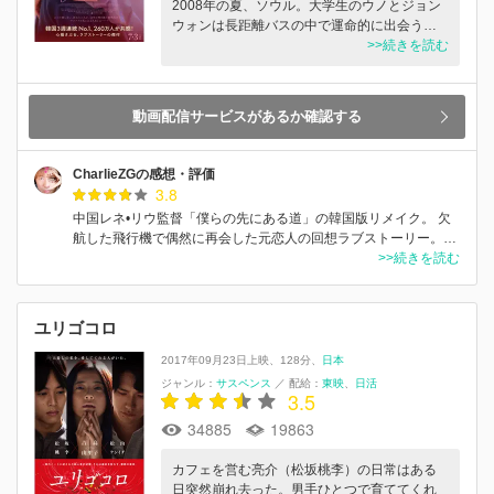
2008年の夏、ソウル。大学生のウノとジョン
ウォンは長距離バスの中で運命的に出会う…
>>続きを読む
動画配信サービスがあるか確認する
CharlieZGの感想・評価
3.8
中国レネ•リウ監督「僕らの先にある道」の韓国版リメイク。 欠
航した飛行機で偶然に再会した元恋人の回想ラブストーリー。…
>>続きを読む
ユリゴコロ
2017年09月23日上映
128分
日本
ジャンル：
サスペンス
／
配給：
東映
日活
3.5
34885
19863
カフェを営む亮介（松坂桃李）の日常はある
日突然崩れ去った。男手ひとつで育ててくれ