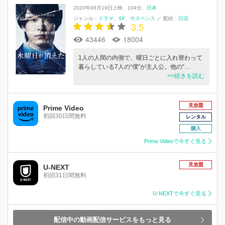
2020年06月19日上映
104分
日本
ジャンル：
ドラマ
SF
サスペンス
／
配給：
日活
3.5
43446
18004
1人の人間の内側で、曜日ごとに入れ替わって
暮らしている7人の“僕”が主人公。他の“…
>>続きを読む
見放題
Prime Video
初回30日間無料
レンタル
購入
Prime Videoで今すぐ見る
見放題
U-NEXT
初回31日間無料
U-NEXTで今すぐ見る
配信中の動画配信サービスをもっと見る