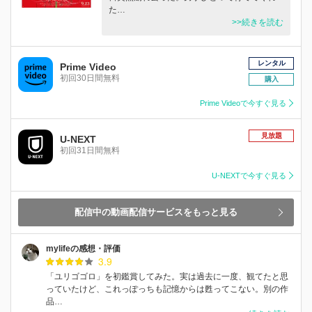
た…
>>続きを読む
レンタル
Prime Video
初回30日間無料
購入
Prime Videoで今すぐ見る
見放題
U-NEXT
初回31日間無料
U-NEXTで今すぐ見る
配信中の動画配信サービスをもっと見る
mylifeの感想・評価
3.9
「ユリゴゴロ」を初鑑賞してみた。実は過去に一度、観てたと思
っていたけど、これっぽっちも記憶からは甦ってこない。別の作
品…