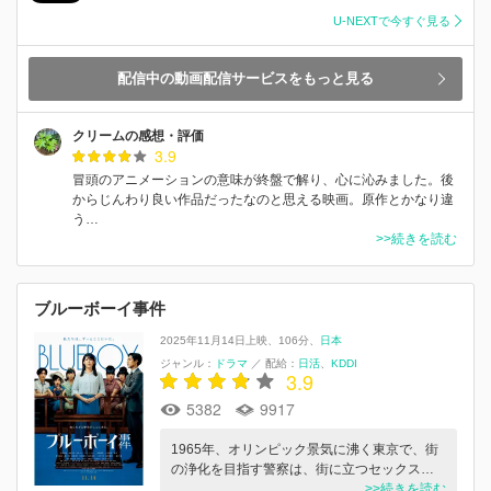
U-NEXTで今すぐ見る
配信中の動画配信サービスをもっと見る
クリームの感想・評価
3.9
冒頭のアニメーションの意味が終盤で解り、心に沁みました。後
からじんわり良い作品だったなのと思える映画。原作とかなり違
う…
>>続きを読む
ブルーボーイ事件
2025年11月14日上映
106分
日本
ジャンル：
ドラマ
／
配給：
日活
KDDI
3.9
5382
9917
1965年、オリンピック景気に沸く東京で、街
の浄化を目指す警察は、街に立つセックス…
>>続きを読む