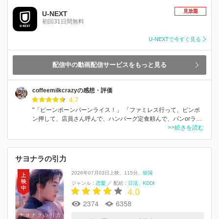
見放題
U-NEXT
初回31日間無料
U-NEXTで今すぐ見る
配信中の動画配信サービスをもっと見る
coffeemilkcrazyの感想・評価
4.7
"「ピーンポーンパーンライス！」 「ファミレス行って、ピンポ
ン押して、店員さん呼んで、ハンバーグ定食頼んで、パンorラ…
>>続きを読む
サヨナラの引⼒
2026年07月03日上映
115分
韓国
ジャンル：
恋愛
／
配給：
日活
KDDI
4.0
2374
6358