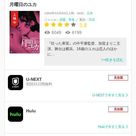
月曜日のユカ
1964年03月04日上映
94分
日本
ジャンル：
恋愛
青春
／
配給：
日活
3.8
6049
6199
『狂った果実』の中平康監督、加賀まりこ主
演。舞台は横浜。18歳のユカは恋人のほか
に…
>>続きを読む
見放題
U-NEXT
初回31日間無料
U-NEXTで今すぐ見る
見放題
Hulu
Huluで今すぐ見る