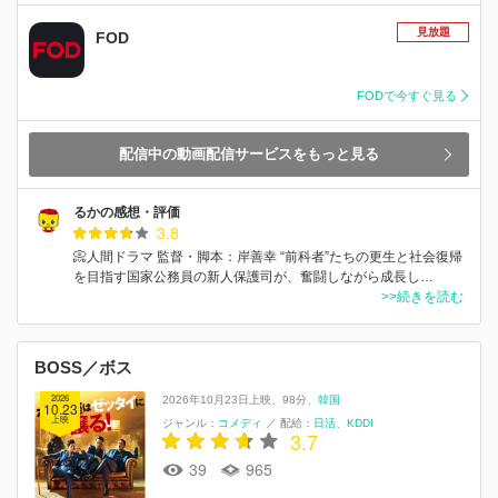
見放題
FOD
FODで今すぐ見る
配信中の動画配信サービスをもっと見る
るかの感想・評価
3.8
📀人間ドラマ 監督・脚本：岸善幸 “前科者”たちの更生と社会復帰
を目指す国家公務員の新人保護司が、奮闘しながら成長し…
>>続きを読む
BOSS／ボス
2026
2026年10月23日上映
98分
韓国
10.23
上映
ジャンル：
コメディ
／
配給：
日活
KDDI
3.7
39
965