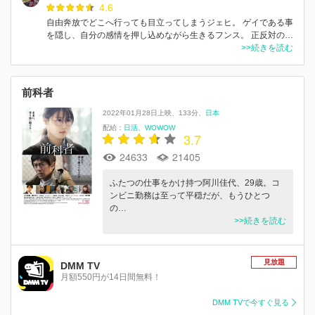
4.6
自由奔放でどこへ行っても目立ってしまうジェヒ。 ゲイである事
を隠し、自分の感情を押し込めながら生きるフンス。 正反対の…
>>続きを読む
前科者
2022年01月28日上映
133分
日本
配給：
日活
WOWOW
3.7
24633
21405
ふたつの仕事をかけ持つ阿川佳代、29歳。コ
ンビニ勤務は至って平穏だが、もうひとつ
の…
>>続きを読む
見放題
DMM TV
月額550円が14日間無料！
DMM TVで今すぐ見る