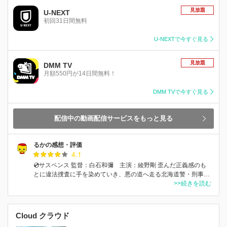
見放題
U-NEXT
初回31日間無料
U-NEXTで今すぐ見る
見放題
DMM TV
月額550円が14日間無料！
DMM TVで今すぐ見る
配信中の動画配信サービスをもっと見る
るかの感想・評価
4.1
💿サスペンス 監督：白石和彌 主演：綾野剛 歪んだ正義感のも
とに違法捜査に手を染めていき、悪の道へ走る北海道警・刑事…
>>続きを読む
Cloud クラウド