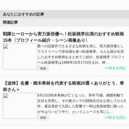
あなたにおすすめの記事
関連記事
戦隊ヒーローから実力派俳優へ！松坂桃李出演のおすすめ映画
15本〈プロフィール紹介・シーン画像あり〉
数々の話題作でさまざまな役柄を演じ、実力派俳優とし
てスクリーンで存在感を放つ松坂桃李。そんな彼が出演
したおすすめ映画をまとめてご紹介。松坂桃李 プロフィ
ール松坂桃李は1988年10月17日生まれ、神…
>>続きを読む
映画
【追悼】名優・樹木希林を代表する映画20選＜ありがとう、希
林さん＞
9月15日樹木希林が亡くなった。享年75歳。網膜剥離で
左目を失明し、その後ガンでの闘病生活を公表してから5
年。最近骨折で入院した影響で一時は危篤状態に陥った
が今はリハビリ中だ、というニュースを耳にし…
>>続きを読む
映画