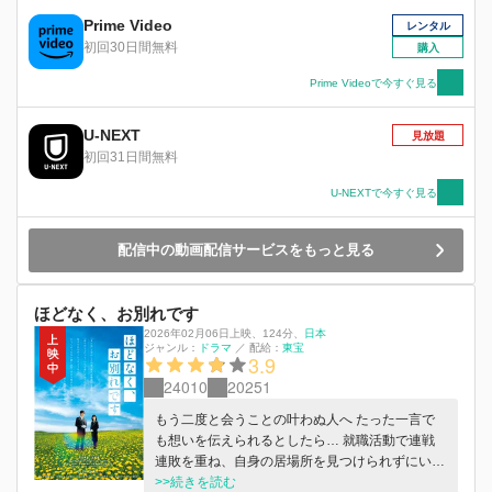
しい飼い主を探す旅に出る。銀色のワゴンに乗っ
た悟とナナは、悟の小学校時代の親友（山本涼
Prime Video
レンタル
介）、高校時代の友人夫婦（広瀬アリス、大野拓
初回30日間無料
購入
朗）、幼少の頃からお世話になっている叔母（竹
内結子）など、悟がこれまでの人生で出会った大
Prime Videoで今すぐ見る
切な人たちを、順に訪ねていく。それは図らずも
悟の人生を振り返る旅となるのだが・・・。
U-NEXT
見放題
初回31日間無料
U-NEXTで今すぐ見る
配信中の動画配信サービスをもっと見る
ほどなく、お別れです
2026年02月06日上映
、
124分
、
日本
ジャンル：
ドラマ
／
配給：
東宝
3.9
24010
20251
もう二度と会うことの叶わぬ人へ たった一言で
も想いを伝えられるとしたら… 就職活動で連戦
連敗を重ね、自身の居場所を見つけられずにいる
清水美空（浜辺美波）。彼女には、《亡くなった
>>続きを読む