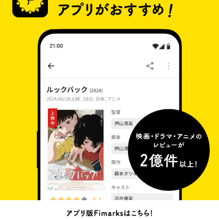
本当の意味とは―？ そして、二人が届ける最期
の《奇跡》とは―――