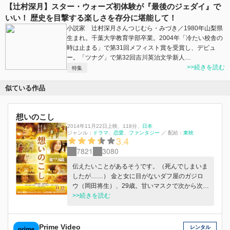
【辻村深月】スター・ウォーズ初体験が『最後のジェダイ』で
いい！ 歴史を目撃する楽しさを存分に堪能して！
小説家 辻村深月さんつじむら・みづき／1980年山梨県
生まれ。千葉大学教育学部卒業。2004年「冷たい校舎の
時は止まる」で第31回メフィスト賞を受賞し、デビュ
ー。「ツナグ」で第32回吉川英治文学新人…
>>続きを読む
特集
似ている作品
想いのこし
2014年11月22日上映
、
118分
、
日本
ジャンル：
ドラマ
恋愛
ファンタジー
／
配給：
東映
3.4
7821
3080
伝えたいことがあるそうです。（死んでしまいま
したが……） 金と女に目がないダフ屋のガジロ
ウ（岡田将生）、29歳。甘いマスクで次から次へ
と女を口説き、軽口でチケットを売りさばく生粋
>>続きを読む
の遊び人だ。そんな彼にある日おとずれた不慮の
交通事故……。幸い無傷で済んだガジロウだった
が、その事故で亡くなったポールダンサーのユウ
Prime Video
レンタル