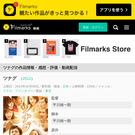
登録・ログイン
映画
1
2
3
4
¥1,650
¥990
¥990
¥7,700
ツナグの作品情報・感想・評価・動画配信
ツナグ
（
2012
）
上映日：2012年10月06日
製作国・地域：
日本
上映時間：129分
ジャンル：
ドラマ
ファンタジー
配給：
東宝
監督
平川雄一朗
脚本
平川雄一朗
原作