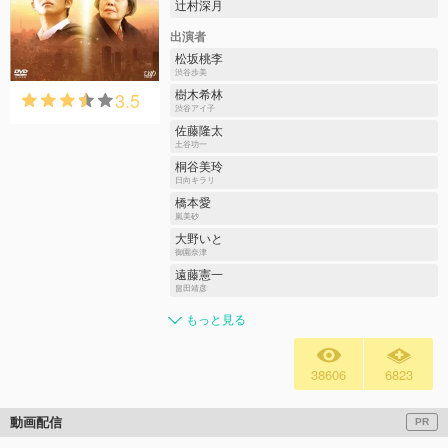
辻村深月
出演者
松坂桃李
渋谷歩美
3.5
樹木希林
渋谷アイ子
佐藤隆太
土谷功一
桐谷美玲
日向キラリ
橋本愛
嵐美砂
大野いと
御園奈津
遠藤憲一
畠田靖彦
もっと見る
38606
6823
動画配信
PR