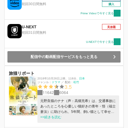
コ（広末涼子）と、彼女の仲間たちが現れる。
初回30日間無料
購入
小学生の一人息子・幸太郎（巨勢竜也）を残して
逝ったユウコ、結婚式を目前に控えていたルカ
Prime Videoで今すぐ見る
（木南晴夏）、同級生に密かに想いを寄せていた
ケイ（松井愛莉）、そしてやり残した仕事を忘れ
U-NEXT
見放題
られない元消防士のジョニー（鹿賀丈史）。それ
初回31日間無料
ぞれがこの世に大きな未練を残し、大切な人に伝
えたい“想い”を抱えていた。 ４人がこの世に遺し
U-NEXTで今すぐ見る
た想いは、最悪のチャラ男に託された！ 死んで
しまった自分たちの姿が見えるのは、ガジロウた
配信中の動画配信サービスをもっと見る
だ一人。そこで、ユウコたちはお金と引き換えに
やり残したことを叶えてほしいと懇願する。「何
で俺が？」と、嫌々ながらも大金に目がくらみ４
旅猫リポート
人の未練を叶えることを引き受けたガジロウだっ
たが、一人、また一人、彼らの“代わり”に彼らの
2018年10月26日上映
、
118分
、
日本
ジャンル：
ドラマ
／
配給：
松竹
大切な人に“想い”を伝えていくことで、お金と女
3.5
にしか興味のなかった“サイテー男”の心が小さく
11642
6064
揺れはじめ、やがて大きく変化していく。 そし
て、一人息子を残してこの世を去れないユウコと
元野良猫のナナ（声：高畑充希）は、交通事故に
残された幸太郎、母から子へ、子から母へ、それ
あったところを心優しい猫好きの青年・悟（福士
ぞれの深い想いと愛を知ったとき、ガジロウは思
蒼汰）に助けられ、5年間、飼い猫として幸せに
いもよらぬ行動に出る。物語は、誰も想像しなか
暮らしてきた。しかし、とある事情で悟はナナを
>>続きを読む
った感動のクライマックスへと動き出す——。
手放さなくてはならなくなり、ナナと一緒に、新