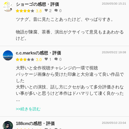
ショーゴの感想・評価
2026/05/30 15:21
2
0
3.8
ツナグ。昔に見たことあったけど、やっぱりすき。
物語が陳腐、茶番、演出がクサイって意見もまあわかる
けど。
c.c.marksの感想・評価
2026/05/22 19:08
1
0
3.0
大野いと全作視聴チャレンジの一環で視聴
パッケージ画像から受けた印象と大分違って良い作品で
した
大野いとの演技、話し方にクセがあって多分評価されな
い事が多いと思うけど本作はドハマリして凄く良かった
…
>>続きを読む
188cmの感想・評価
2026/05/10 23:04