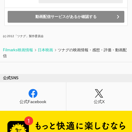
人の声を聴くことができる》という誰にも打ち明
けられない力があった。そんな美空に、運命を変
える出会いが訪れる。彼女の秘密に気付いた葬祭
動画配信サービスがあるか確認する
プランナーの漆原礼二（目黒蓮）に、「その能力
を活かすべきだ」と、葬祭プランナーの道へと誘
われたのだった。 導かれるように葬儀会社「坂
(c) 2012「ツナグ」製作委員会
東会館」のインターンとして漆原とタッグを組む
ことになった美空は、一片の隙もなく冷酷とさえ
思える彼の厳しい指導に心折れそうになる。しか
Filmarks映画情報
日本映画
ツナグの映画情報・感想・評価・動画配
し同時に、誰よりも真摯に故人と遺族に寄り添う
信
漆原の姿勢に気付き、出棺の際に優しく「ほどな
く、お別れです」と告げる姿に憧れを抱いてい
く。 やがて二人は、様々な家族の葬儀に直面す
る。妊婦の妻を亡くした夫、幼い娘を失った夫
公式SNS
婦、離れて暮らす最愛のひとを看取れなかった男
——。それぞれが抱える深い喪失に触れる中で、
美空は漆原とともに「残された遺族だけでなく、
故人も納得できる葬儀とは何か？」という問いに
公式Facebook
公式X
向き合い続ける。そして彼の背中を追いかけるよ
うに、自身も葬祭プランナーを志すことを決心
し、漆原もまた、そんな美空の姿に徐々に信頼感
を覚え、二人は遺された人と旅立つ人、それぞれ
の想いを繋ぐ「最高のお見送り」を目指してい
く。 「ほどなく、お別れです」に込められた、