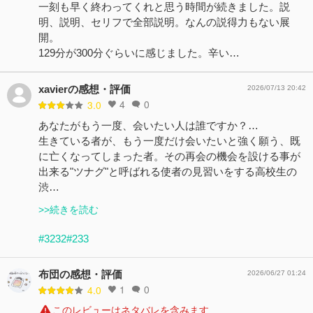
一刻も早く終わってくれと思う時間が続きました。説
明、説明、セリフで全部説明。なんの説得力もない展
開。
129分が300分ぐらいに感じました。辛い…
xavierの感想・評価
2026/07/13 20:42
4
0
3.0
あなたがもう一度、会いたい人は誰ですか？…
生きている者が、もう一度だけ会いたいと強く願う、既
に亡くなってしまった者。その再会の機会を設ける事が
出来る"ツナグ"と呼ばれる使者の見習いをする高校生の
渋…
>>続きを読む
#3232
#233
布団の感想・評価
2026/06/27 01:24
1
0
4.0
このレビューはネタバレを含みます