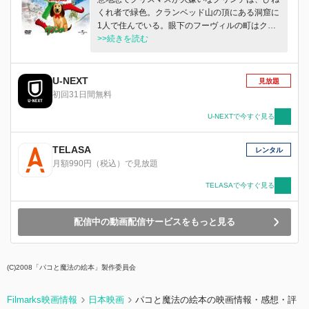
くれ者で緑色。クランベッド山の頂にある洞窟に
1人で住んでいる。眼下のフーヴィルの町はクリ
スマスの準備にてんてこ舞い。グリンチはクリス
>>続きを読む
マスイブにプレゼントと飾りつけを全て盗もうと
決意するが…。
U-NEXT
見放題
初回31日間無料
U-NEXTで今すぐ見る
TELASA
レンタル
月額990円（税込）で見放題
TELASAで今すぐ見る
配信中の動画配信サービスをもっと見る
(C)2008「パコと魔法の絵本」製作委員会
Filmarks映画情報
日本映画
パコと魔法の絵本の映画情報・感想・評