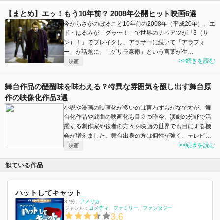
【まとめ】エッ！もう10年前？ 2008年公開ヒット映画6選
今からさかのぼること10年前の2008年（平成20年）。エ
ド・はるみが「グゥ〜！」で世界のナベアツが「3（サ
ン）！」でブレイクし、アラサーに続いて「アラフォ
ー」が話題に。「ゲリラ豪雨」という言葉が生…
>>続きを読む
映画
舞台作品の醍醐味を味わえる？特異な雰囲気を醸し出す舞台原
作の映像化作品3選
小説や漫画の映画化が多いのは言わずもがなですが、舞
台化作品や戯曲の映画化も目立つ昨今。演劇の分野で活
躍する劇作家や役者の方々を映画の世界でも目にする機
会が増えました。舞台出身の方は個性が強く、テレビ…
>>続きを読む
映画
似ている作品
ハットしてキャット
82分
、
アメリカ
ジャンル：
コメディ
ファミリー
ファンタジー
3.6