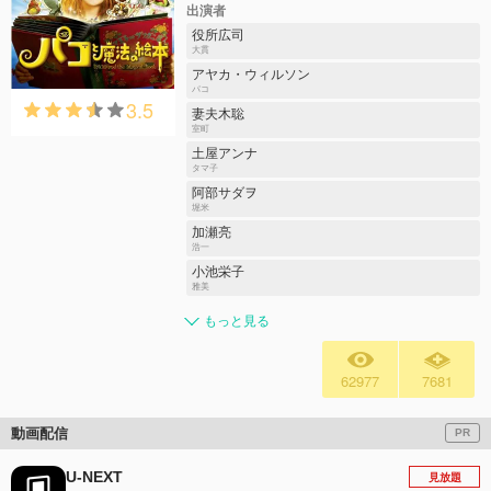
出演者
役所広司
大貫
アヤカ・ウィルソン
パコ
3.5
妻夫木聡
室町
土屋アンナ
タマ子
阿部サダヲ
堀米
加瀬亮
浩一
小池栄子
雅美
もっと見る
62977
7681
動画配信
PR
U-NEXT
見放題