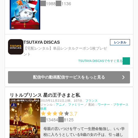
1988
1136
TSUTAYA DISCAS
レンタル
【宅配レンタル】単品レンタルクーポン1枚プレゼ
ント
TSUTAYA DISCASで今すぐ見る
配信中の動画配信サービスをもっと見る
リトルプリンス 星の王子さまと私
2015年11月21日上映
、
107分
、
フランス
ジャンル：
アニメ
ファミリー
／
配給：
ワーナー・ブラザース
映画
3.7
13484
8125
母親の言いつけを守って一生懸命勉強し、いい学
校に入ろうとしている9歳の女の子は、引っ越し