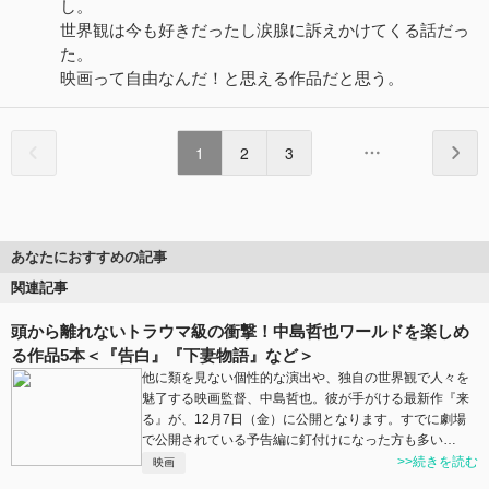
し。
世界観は今も好きだったし涙腺に訴えかけてくる話だっ
た。
映画って自由なんだ！と思える作品だと思う。
1
2
3
あなたにおすすめの記事
関連記事
頭から離れないトラウマ級の衝撃！中島哲也ワールドを楽しめ
る作品5本＜『告白』『下妻物語』など＞
他に類を見ない個性的な演出や、独自の世界観で人々を
魅了する映画監督、中島哲也。彼が手がける最新作『来
る』が、12月7日（金）に公開となります。すでに劇場
で公開されている予告編に釘付けになった方も多い…
>>続きを読む
映画