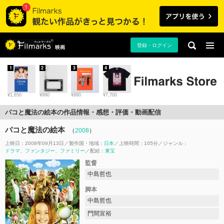
登録・ログイン
映画
1
2
3
4
¥1,650
¥990
¥990
¥7,700
パコと魔法の絵本の作品情報・感想・評価・動画配信
パコと魔法の絵本
（
2008
）
上映日：2008年09月13日
製作国・地域：
日本
上映時間：105分
ジャンル：
ドラマ
ファンタジー
ファミリー
配給：
東宝
監督
中島哲也
脚本
中島哲也
門間宣裕