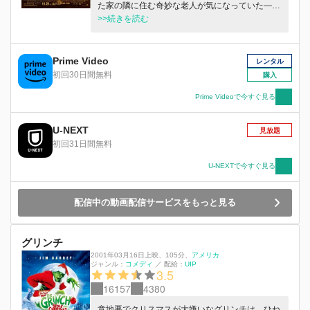
た家の隣に住む奇妙な老人が気になっていた――
昼間は壊れた飛行機を修理し、夜になれば望遠鏡
>>続きを読む
で空を眺めている。 ある日、女の子は母親の目
を盗んで老人と仲良くなる。 若いころ飛行機乗
りだったという老人は、昔、不時着した砂漠で出
Prime Video
レンタル
会った不思議な男の子の思い出を女の子に語る。
初回30日間無料
購入
それは彼がこれまで誰にも話したことのない物語
だった。 「その男の子は、小さな星からやって
Prime Videoで今すぐ見る
きた。 そして一輪のバラと仲良しだったん
だ。」 そう、老人は、あの星の王子さまと出会
U-NEXT
見放題
った飛行士だったのだ! ふたりは仲良くなるが、
初回31日間無料
やがて老人は病に倒れてしまう。 女の子は、老
人が会いたがっていた王子さまを探しに、 オン
U-NEXTで今すぐ見る
ボロ飛行機に乗って夜空へと旅立つ。 その先に
は、誰も知らない感動と冒険が待っていた!
配信中の動画配信サービスをもっと見る
グリンチ
2001年03月16日上映
、
105分
、
アメリカ
ジャンル：
コメディ
／
配給：
UIP
3.5
16157
4380
意地悪でクリスマスが大嫌いなグリンチは、ひね