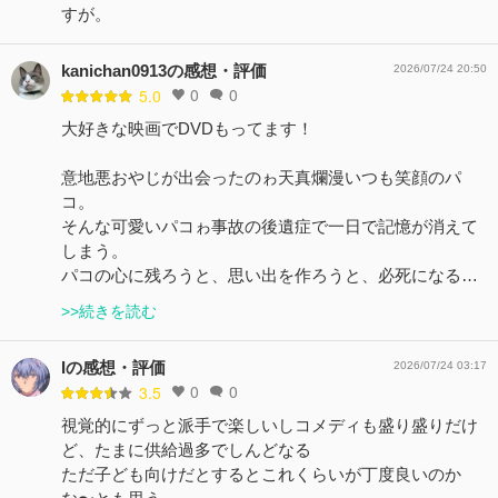
すが。
kanichan0913の感想・評価
2026/07/24 20:50
0
0
5.0
大好きな映画でDVDもってます！
意地悪おやじが出会ったのゎ天真爛漫いつも笑顔のパ
コ。
そんな可愛いパコゎ事故の後遺症で一日で記憶が消えて
しまう。
パコの心に残ろうと、思い出を作ろうと、必死になる…
>>続きを読む
Iの感想・評価
2026/07/24 03:17
0
0
3.5
視覚的にずっと派手で楽しいしコメディも盛り盛りだけ
ど、たまに供給過多でしんどなる
ただ子ども向けだとするとこれくらいが丁度良いのか