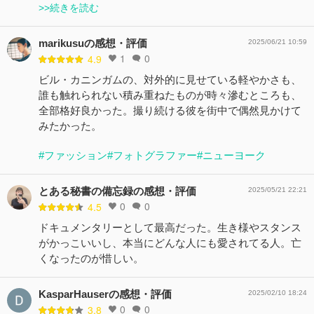
>>続きを読む
marikusuの感想・評価
2025/06/21 10:59
1
0
4.9
ビル・カニンガムの、対外的に見せている軽やかさも、
誰も触れられない積み重ねたものが時々滲むところも、
全部格好良かった。撮り続ける彼を街中で偶然見かけて
みたかった。
#ファッション
#フォトグラファー
#ニューヨーク
とある秘書の備忘録の感想・評価
2025/05/21 22:21
0
0
4.5
ドキュメンタリーとして最高だった。生き様やスタンス
がかっこいいし、本当にどんな人にも愛されてる人。亡
くなったのが惜しい。
KasparHauserの感想・評価
2025/02/10 18:24
0
0
3.8