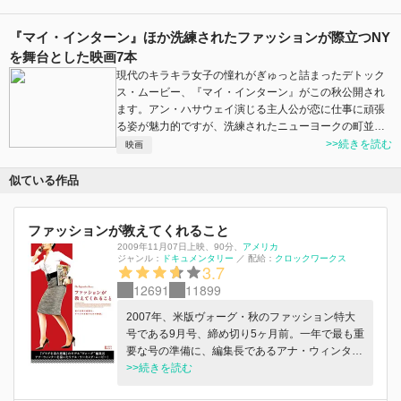
『マイ・インターン』ほか洗練されたファッションが際立つNY
を舞台とした映画7本
現代のキラキラ女子の憧れがぎゅっと詰まったデトック
ス・ムービー、『マイ・インターン』がこの秋公開され
ます。アン・ハサウェイ演じる主人公が恋に仕事に頑張
る姿が魅力的ですが、洗練されたニューヨークの町並…
>>続きを読む
映画
似ている作品
ファッションが教えてくれること
2009年11月07日上映
、
90分
、
アメリカ
ジャンル：
ドキュメンタリー
／
配給：
クロックワークス
3.7
12691
11899
2007年、米版ヴォーグ・秋のファッション特大
号である9月号、締め切り5ヶ月前。一年で最も重
要な号の準備に、編集長であるアナ・ウィンター
は忙しい。トレンド傾向を見極め、特集するべき
>>続きを読む
テーマを決め、撮影準備に入っていく。部員から