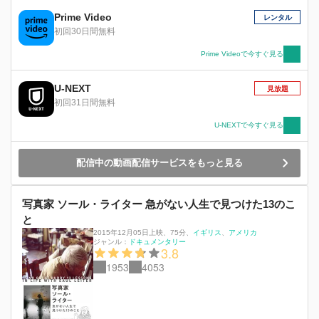
提案される掲載候補の服に対し、有無を言わせず
に採用・不採用を決め、重要なブランドの事務所
Prime Video
レンタル
を訪れ、コレクション前の洋服を見てデザイナー
初回30日間無料
に歯に衣着せぬ意見を言い、メガ・ブランドのコ
ラボレーション企画に合う新進のデザイナーを提
Prime Videoで今すぐ見る
案するなど、まさに分刻みで仕事をこなしてい
く。彼女とともに働く編集部員も、彼女の要求に
U-NEXT
見放題
応えるために必死だ。ある者は用意した服やモデ
初回31日間無料
ルをすべて却下され、ある物は大金を使って撮影
したほとんどの写真をボツにされ、ある者は撮影
U-NEXTで今すぐ見る
そのもののやり直しを命じられる。途方にくれる
部員たち。しかし締め切りは迫ってくる―
配信中の動画配信サービスをもっと見る
写真家 ソール・ライター 急がない人生で見つけた13のこ
と
2015年12月05日上映
、
75分
、
イギリス
アメリカ
ジャンル：
ドキュメンタリー
3.8
1953
4053