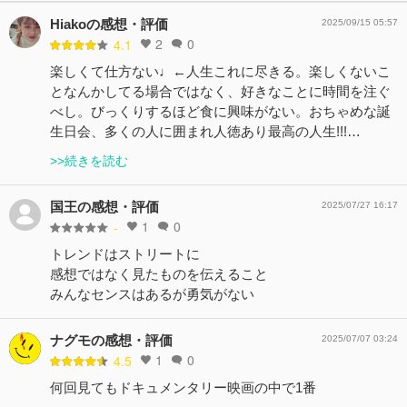
Hiakoの感想・評価
2025/09/15 05:57
2
0
4.1
楽しくて仕方ない♩←人生これに尽きる。楽しくないこ
となんかしてる場合ではなく、好きなことに時間を注ぐ
べし。びっくりするほど食に興味がない。おちゃめな誕
生日会、多くの人に囲まれ人徳あり最高の人生!!!…
>>続きを読む
国王の感想・評価
2025/07/27 16:17
1
0
-
トレンドはストリートに
感想ではなく見たものを伝えること
みんなセンスはあるが勇気がない
ナグモの感想・評価
2025/07/07 03:24
1
0
4.5
何回見てもドキュメンタリー映画の中で1番