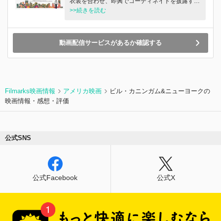
衣装を合わせ、即興でコーディネイトを披露す
る、アイリス・アプフェル。1950年代からイン
>>続きを読む
テリアデザイナーとして活躍、美術館やホワイト
ハウスの内装を任され、ジャクリーン・ケネディ
を顧客に持つというキャリアの持ち主。アイリス
動画配信サービスがあるか確認する
の”成功の秘訣”に迫るべく、展覧会や老舗百貨店
でのディスプレイ企画、売り切れ続出のTVショ
ッピングなどの舞台裏に潜入する。
Filmarks映画情報
アメリカ映画
ビル・カニンガム&ニューヨークの
映画情報・感想・評価
公式SNS
公式Facebook
公式X