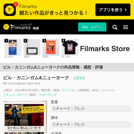
登録・ログイン
映画
1
2
3
4
¥1,650
¥990
¥990
¥7,700
ビル・カニンガム&ニューヨークの作品情報・感想・評価
ビル・カニンガム&ニューヨーク
（
2010
）
Bill Cunningham, New York
上映日：2013年05月18日
製作国・地域：
アメリカ
上映時間：84分
ジャンル：
ドキュメンタリー
配給：
スターサンズ
監督
リチャード・プレス
脚本
リチャード・プレス
出演者