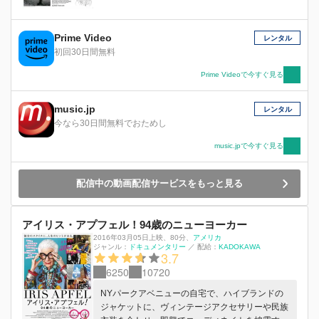
Prime Video
レンタル
初回30日間無料
Prime Videoで今すぐ見る
music.jp
レンタル
今なら30日間無料でおためし
music.jpで今すぐ見る
配信中の動画配信サービスをもっと見る
アイリス・アプフェル！94歳のニューヨーカー
2016年03月05日上映
、
80分
、
アメリカ
ジャンル：
ドキュメンタリー
／
配給：
KADOKAWA
3.7
6250
10720
NYパークアベニューの自宅で、ハイブランドの
ジャケットに、ヴィンテージアクセサリーや民族