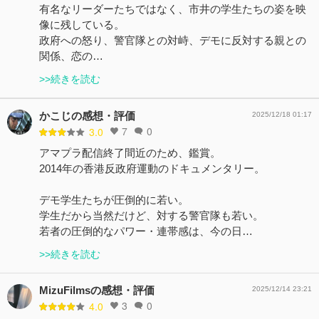
有名なリーダーたちではなく、市井の学生たちの姿を映
像に残している。
政府への怒り、警官隊との対峙、デモに反対する親との
関係、恋の…
>>続きを読む
かこじの感想・評価
2025/12/18 01:17
7
0
3.0
アマプラ配信終了間近のため、鑑賞。
2014年の香港反政府運動のドキュメンタリー。
デモ学生たちが圧倒的に若い。
学生だから当然だけど、対する警官隊も若い。
若者の圧倒的なパワー・連帯感は、今の日…
>>続きを読む
MizuFilmsの感想・評価
2025/12/14 23:21
3
0
4.0