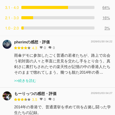
3.1 - 4.0
64%
2.1 - 3.0
16%
1.0 - 2.0
3%
pherimの感想・評価
2026/01/30 04:22
0
0
4.3
雨傘デモに参加したごく普通の若者たちが、路上で出会
う初対面の人々と率直に意見を交わし手をとり合う。真
剣さに裏打ちされたその楽天性が記憶の中の香港人たち
そのままで惚れてしまう。幾つも観た2014年の香…
>>続きを読む
もーりっつの感想・評価
2026/01/03 04:27
0
0
3.5
2014年の香港で、普通選挙を求めて街を占拠し闘った学
生たちの記録。