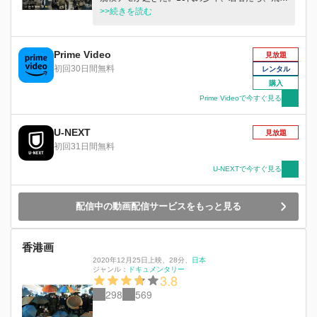
交う催涙弾、ゴム弾、火炎瓶……。この最前線を
>>続きを読む
中心に、壮絶な運動の約180日間を多面的に描い
たのが本作だ。カンヌ国際映画祭などでサプライ
ズ上映され、国際社会に深いインパクトを与えた
Prime Video
見放題
衝撃作が今夏、日本で公開される。自由に明日は
初回30日間無料
レンタル
あるのか。
購入
Prime Videoで今すぐ見る
U-NEXT
見放題
初回31日間無料
U-NEXTで今すぐ見る
配信中の動画配信サービスをもっと見る
香港画
2020年12月25日上映
、
28分
、
日本
ジャンル：
ドキュメンタリー
3.8
298
569