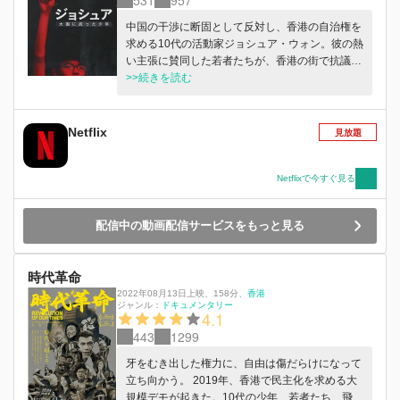
中国の干渉に断固として反対し、香港の自治権を
求める10代の活動家ジョシュア・ウォン。彼の熱
い主張に賛同した若者たちが、香港の街で抗議運
動を繰り広げる。
>>続きを読む
Netflix
見放題
Netflixで今すぐ見る
配信中の動画配信サービスをもっと見る
時代革命
2022年08月13日上映
、
158分
、
香港
ジャンル：
ドキュメンタリー
4.1
443
1299
牙をむき出した権力に、自由は傷だらけになって
立ち向かう。 2019年、香港で民主化を求める大
規模デモが起きた。10代の少年、若者たち、飛び