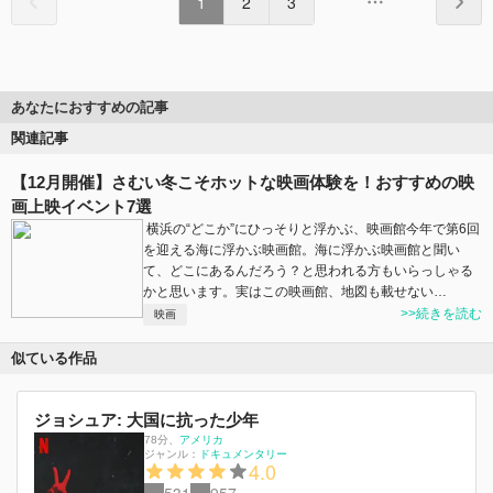
1
2
3
あなたにおすすめの記事
関連記事
【12月開催】さむい冬こそホットな映画体験を！おすすめの映
画上映イベント7選
横浜の“どこか”にひっそりと浮かぶ、映画館今年で第6回
を迎える海に浮かぶ映画館。海に浮かぶ映画館と聞い
て、どこにあるんだろう？と思われる方もいらっしゃる
かと思います。実はこの映画館、地図も載せない…
>>続きを読む
映画
似ている作品
ジョシュア: 大国に抗った少年
78分
、
アメリカ
ジャンル：
ドキュメンタリー
4.0
531
957