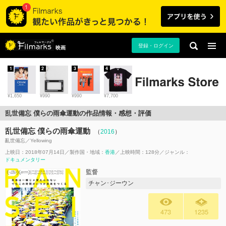
登録・ログイン
映画
1
2
3
4
¥1,650
¥990
¥990
¥7,700
乱世備忘 僕らの雨傘運動の作品情報・感想・評価
乱世備忘 僕らの雨傘運動
（
2016
）
亂世備忘／Yellowing
上映日：2018年07月14日
製作国・地域：
香港
上映時間：128分
ジャンル：
ドキュメンタリー
監督
チャン･ジーウン
473
1235