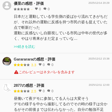
優里の感想・評価
2025/12/14 20:29
0
0
-
日本だと運動している学生側の姿ばかり流れてきがちだ
が、それ以外の運動に反感を持つ市民の姿も捉えていた
点で斬新だった
運動に反感ないし白眼視している市民は中年の世代が多
く、やはり将来がまだ定まっていな…
>>続きを読む
Gararararaの感想・評価
2025/12/12 15:38
0
0
3.3
このレビューはネタバレを含みます
2877の感想・評価
2025/12/11 12:00
0
0
2.5
昼働いて夜デモに参加してる人らは大変そう
デモの様子を中から撮影してるのでその時の様子は分か
るがその前後までは伝わらなかった。自分の勉強不足