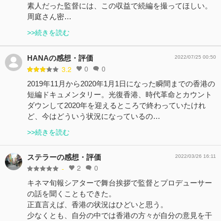
素人だった監督には、この収益で続編を撮ってほしい。
周庭さん密…
>>続きを読む
HANAの感想・評価
2022/07/25 00:50
0
0
3.2
2019年11月から2020年1月1日になった瞬間までの香港の
短編ドキュメンタリー。光復香港、時代革命とカウント
ダウンして2020年を迎えるところで終わっていたけれ
ど、今はどういう状況になっているの…
>>続きを読む
ステラーの感想・評価
2022/03/26 16:11
2
0
-
キネマ旬報シアターで舞台挨拶で監督とプロデューサー
の話を聞くこともできた。
正直言えば、香港の状況はひどいと思う。
少なくとも、自分の中では香港の方々が自分の意見を干