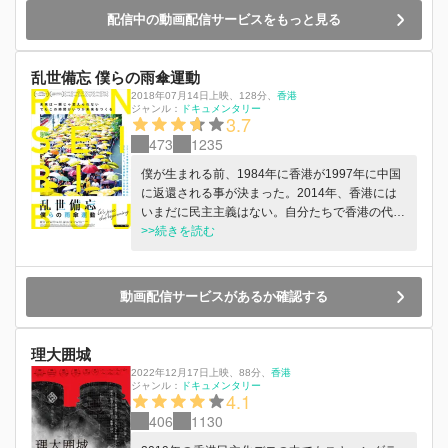
配信中の動画配信サービスをもっと見る
乱世備忘 僕らの雨傘運動
2018年07月14日上映
、
128分
、
香港
ジャンル：
ドキュメンタリー
3.7
473
1235
僕が生まれる前、1984年に香港が1997年に中国
に返還される事が決まった。2014年、香港には
いまだに民主主義はない。自分たちで香港の代表
を選ぶ「真の普通選挙」を求めて若者が街を占拠
>>続きを読む
した、雨傘運動。同じ「香港人」であるはずの警
官たちからの浴びせられる催涙弾に皆が雨傘を手
に抵抗し、僕はカメラを手にデモに向かった。そ
動画配信サービスがあるか確認する
こで映画の主人公となる仲間たち、大学生のレイ
チェル、ラッキー、仕事が終わってからデモに駆
けつけてくる建築業のユウ、授業のあと1人でデ
理大囲城
モに来た中学生のレイチェルたちに出会った。香
2022年12月17日上映
、
88分
、
香港
港の街が占拠され、路上にはテント村ができ、自
ジャンル：
ドキュメンタリー
4.1
習室ではラッキーの英語無料教室が開かれた。テ
406
1130
ントをたて、水を運び、そして夜は一緒にマット
を敷いて路上に寝る日々。討議がまとまらず言い