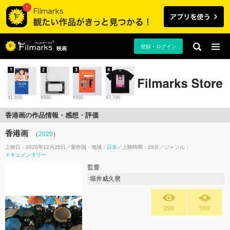
登録・ログイン
映画
1
2
3
4
¥1,650
¥990
¥990
¥7,700
香港画の作品情報・感想・評価
香港画
（
2020
）
上映日：2020年12月25日
製作国・地域：
日本
上映時間：28分
ジャンル：
ドキュメンタリー
監督
堀井威久麿
298
569