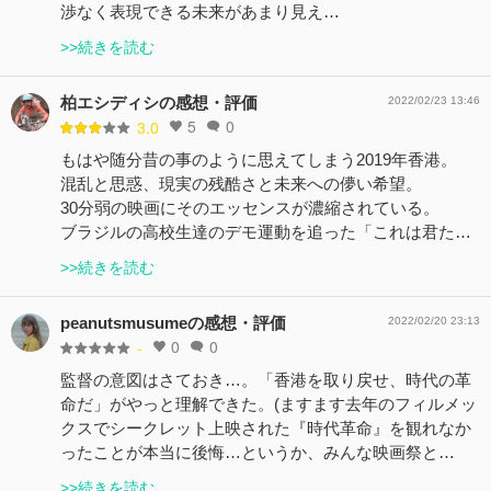
渉なく表現できる未来があまり見え…
>>続きを読む
柏エシディシの感想・評価
2022/02/23 13:46
5
0
3.0
もはや随分昔の事のように思えてしまう2019年香港。
混乱と思惑、現実の残酷さと未来への儚い希望。
30分弱の映画にそのエッセンスが濃縮されている。
ブラジルの高校生達のデモ運動を追った「これは君た…
>>続きを読む
peanutsmusumeの感想・評価
2022/02/20 23:13
0
0
-
監督の意図はさておき…。「香港を取り戻せ、時代の革
命だ」がやっと理解できた。(ますます去年のフィルメッ
クスでシークレット上映された『時代革命』を観れなか
ったことが本当に後悔…というか、みんな映画祭と…
>>続きを読む