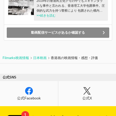
2019年の香港民主化デモの中でもスキャンダラ
争いになると「これが民主主義」だと、皆で笑い
スな事件と言われる、香港理工大学包囲事件。圧
あう。こんな香港を見るのははじめてだった。香
倒的な武力を持つ警察により 包囲された構内に
港に暮らす「普通」の僕たちが、「香港人」とし
は、デモ参加者と学生が取り残され、逃亡犯条例
>>続きを読む
て「香港の未来」を探した79日間の記録――。当
改正反対デモで最多となる、1377名の逮捕者を
時27歳だった陳梓桓(チャン・ジーウン)監督が仲
だした。 警察は兵糧攻めを決行し、支援者が救
間たちと過ごした、未来のための備忘録。
援物資を運ぶことも、記者や救護班が入ることも
動画配信サービスがあるか確認する
許さなかった。しかし匿名の監督「香港 ドキュ
メンタリー映画工作者」たちは、デモ参加者とし
て大学構内でカメラをまわし続けた。 武器を持
ち戦い続けるか、命がけで脱出するか── 戦場と
化した大学構内で、究極の選択を迫られていく！
Filmarks映画情報
日本映画
香港画の映画情報・感想・評価
キャンパスに留まっても、圧倒的な武力を持つ警
察に潰される恐怖、脱出しても逮捕されるかもし
れない恐怖は、デモ隊の心を かき乱していく。
四面楚歌のキャンパスの中の人間模様は、まさに
公式SNS
社会の縮図だ。圧倒的な武力で封じ込めようとす
る警察を前 に、なすすべもないデモ隊の姿は、
まるで香港が置かれている状況に重なってい
く…。
公式Facebook
公式X