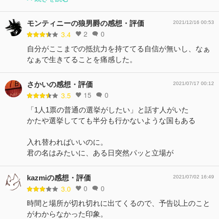
モンティニーの狼男爵の感想・評価
2021/12/16 00:53
2
0
3.4
自分がここまでの抵抗力を持ててる自信が無いし、なぁ
なぁで生きてることを痛感した。
さかいの感想・評価
2021/07/17 00:12
15
0
3.5
「1人1票の普通の選挙がしたい」と話す人がいた
かたや選挙してても半分も行かないような国もある
入れ替わればいいのに。
君の名はみたいに、ある日突然パッと立場が
kazmiの感想・評価
2021/07/02 16:49
0
0
3.0
時間と場所が切れ切れに出てくるので、予告以上のこと
がわからなかった印象。