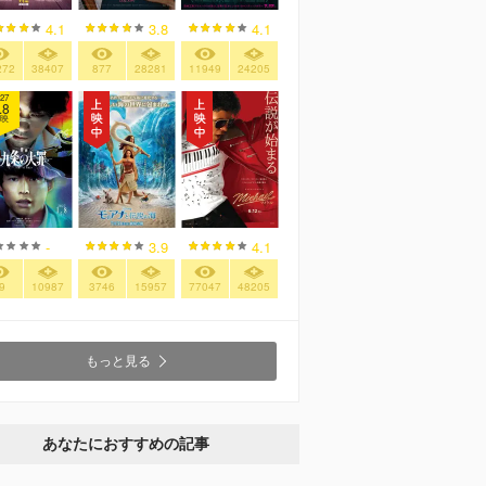
4.1
3.8
4.1
272
38407
877
28281
11949
24205
27
.8
映
-
3.9
4.1
9
10987
3746
15957
77047
48205
もっと見る
あなたにおすすめの記事