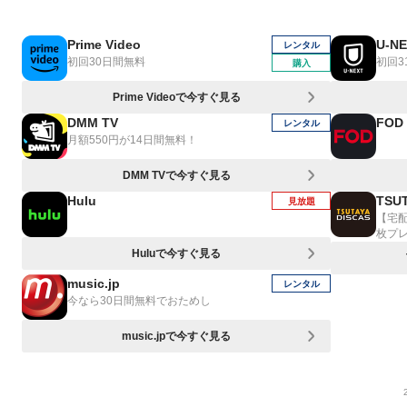
Prime Video
U-N
レンタル
初回30日間無料
初回3
購入
Prime Videoで今すぐ見る
DMM TV
FOD
レンタル
月額550円が14日間無料！
DMM TVで今すぐ見る
Hulu
TSUT
見放題
【宅
枚プ
Huluで今すぐ見る
music.jp
レンタル
今なら30日間無料でおためし
music.jpで今すぐ見る