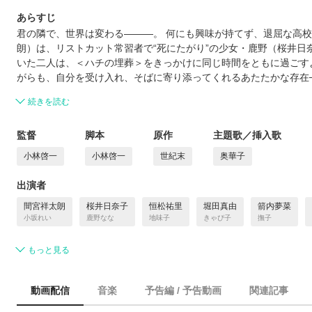
あらすじ
君の隣で、世界は変わる―――。 何にも興味が持てず、退屈な高
朗）は、リストカット常習者で“死にたがり”の少女・鹿野（桜井日
いた二人は、＜ハチの埋葬＞をきっかけに同じ時間をともに過ごす
がらも、自分を受け入れ、そばに寄り添ってくれるあたたかな存在
続きを読む
監督
脚本
原作
主題歌／挿入歌
小林啓一
小林啓一
世紀末
奥華子
出演者
間宮祥太朗
桜井日奈子
恒松祐里
堀田真由
箭内夢菜
小坂れい
鹿野なな
地味子
きゃぴ子
撫子
もっと見る
動画配信
音楽
予告編 / 予告動画
関連記事