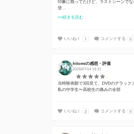
印象に残ってたけど、ラストシーンでな
登…
>>続きを読む
1
0
いいね！
コメントする
hitomiの感想・評価
2026/07/14 16:31
-
当時映画館で3回見て、DVDのデラック
私の中学生〜高校生の痛みの全部
2
0
いいね！
コメントする