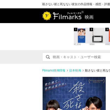
殺さない彼と死なない彼女の作品情報・感想・評価
映画
1
2
3
¥1,650
¥990
¥99
Filmarks映画情報
日本映画
殺さない彼と死な