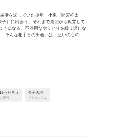
校生活を送っていた少年・小坂（間宮祥太
奈子）に出会う。それまで周囲から孤立して
ようになる。不器用なやりとりを繰り返しな
──そんな相手との出会いは、互いの心の…
ゆうたろう
金子大地
八千代
イケメンくん