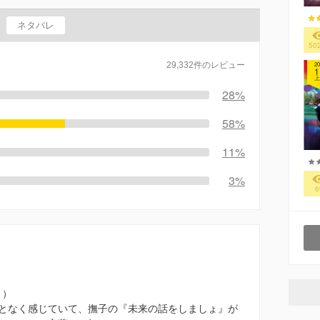
ネタバレ
50
29,332件のレビュー
20
1
上
28%
58%
11%
3%
6
 ）
となく感じていて、撫子の『未来の話をしましょ』が