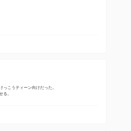
けっこうティーン向けだった。
せる。