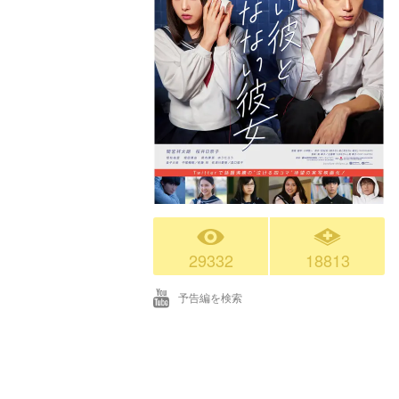
29332
18813
予告編を検索