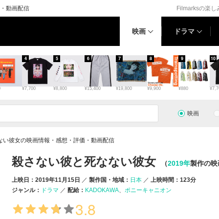
・動画配信
Filmarksの楽
映画
ドラマ
4
5
6
7
8
9
10
0
¥7,700
¥8,800
¥15,400
¥19,800
¥9,900
¥880
¥7,7
映画
ない彼女の映画情報・感想・評価・動画配信
殺さない彼と死なない彼女
（
2019年
製作の映
上映日：2019年11月15日
製作国・地域：
日本
上映時間：123分
ジャンル：
ドラマ
配給：
KADOKAWA
ポニーキャニオン
3.8