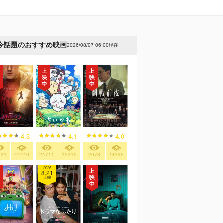
今話題のおすすめ映画
2026/08/07 06:00現在
4.3
4.1
4.0
231
44440
24711
15315
2078
14335
2026
8.21
上映