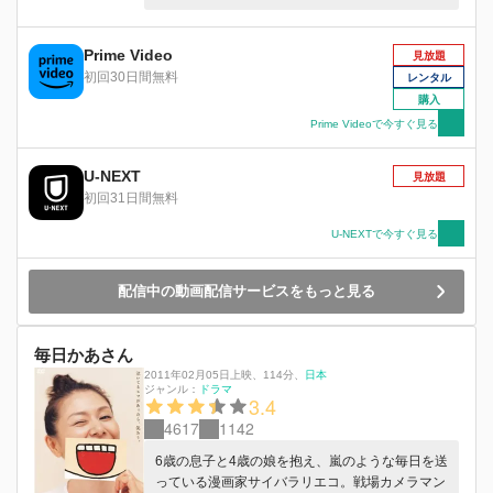
居生活がスタートするが、昔と変わらない母の言
動に、もやもやした気持ちを抑えきれない夕子。
そんなある日、ふたりの関係を揺るがす出来事が
Prime Video
見放題
――。
初回30日間無料
レンタル
購入
Prime Videoで今すぐ見る
U-NEXT
見放題
初回31日間無料
U-NEXTで今すぐ見る
配信中の動画配信サービスをもっと見る
毎日かあさん
2011年02月05日上映
、
114分
、
日本
ジャンル：
ドラマ
3.4
4617
1142
6歳の息子と4歳の娘を抱え、嵐のような毎日を送
っている漫画家サイバラリエコ。戦場カメラマン