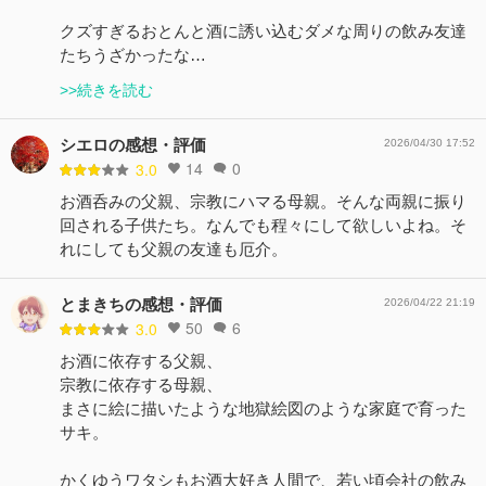
クズすぎるおとんと酒に誘い込むダメな周りの飲み友達
たちうざかったな…
>>続きを読む
シエロの感想・評価
2026/04/30 17:52
14
0
3.0
お酒呑みの父親、宗教にハマる母親。そんな両親に振り
回される子供たち。なんでも程々にして欲しいよね。そ
れにしても父親の友達も厄介。
とまきちの感想・評価
2026/04/22 21:19
50
6
3.0
お酒に依存する父親、
宗教に依存する母親、
まさに絵に描いたような地獄絵図のような家庭で育った
サキ。
かくゆうワタシもお酒大好き人間で、若い頃会社の飲み