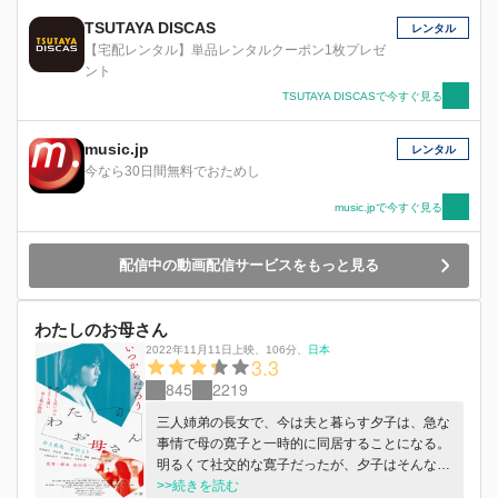
TSUTAYA DISCAS
レンタル
【宅配レンタル】単品レンタルクーポン1枚プレゼ
ント
TSUTAYA DISCASで今すぐ見る
music.jp
レンタル
今なら30日間無料でおためし
music.jpで今すぐ見る
配信中の動画配信サービスをもっと見る
わたしのお母さん
2022年11月11日上映
、
106分
、
日本
3.3
845
2219
三人姉弟の長女で、今は夫と暮らす夕子は、急な
事情で母の寛子と一時的に同居することになる。
明るくて社交的な寛子だったが、夕子はそんな母
のことがずっと苦手だった。不安を抱えたまま同
>>続きを読む