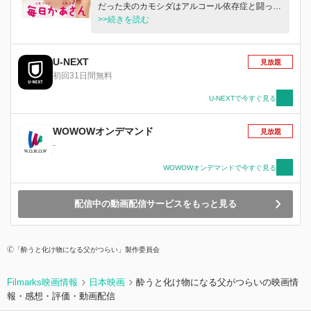
だった夫のカモシダはアルコール依存症と闘って
おり、リエコは日に日に悪化していく彼についに
>>続きを読む
離婚届を渡す。しかし、カモシダが末期がんであ
ることが判明し…。
U-NEXT
見放題
初回31日間無料
U-NEXTで今すぐ見る
WOWOWオンデマンド
見放題
-
WOWOWオンデマンドで今すぐ見る
配信中の動画配信サービスをもっと見る
🄫「酔うと化け物になる父がつらい」製作委員会
Filmarks映画情報
日本映画
酔うと化け物になる父がつらいの映画情
報・感想・評価・動画配信