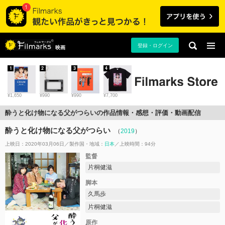
登録・ログイン
映画
1
2
3
4
¥1,650
¥990
¥990
¥7,700
酔うと化け物になる父がつらいの作品情報・感想・評価・動画配信
酔うと化け物になる父がつらい
（
2019
）
上映日：2020年03月06日
製作国・地域：
日本
上映時間：94分
監督
片桐健滋
脚本
久馬歩
片桐健滋
原作