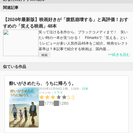
関連記事
【2024年最新版】映画好きが「腹筋崩壊する」と高評価！おす
すめの「笑える映画」48本
笑って泣ける名作から、ブラックコメディまで！ 笑い
たい時の一本が見つかる！ Filmarksで「笑える」とい
うレビューが多い人気作品48本をご紹介。映画セレクト
基準は？本記事で紹介する映画は、国内最…
>>続きを読む
映画
似ている作品
酔いがさめたら、うちに帰ろう。
2010年12月04日上映
、
118分
、
日本
ジャンル：
ドラマ
3.3
1779
1280