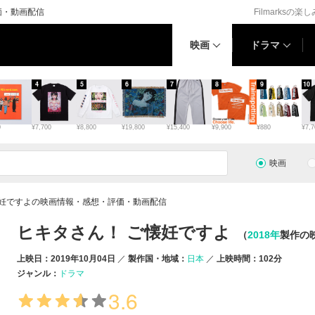
価・動画配信
Filmarksの楽
映画
ドラマ
4
5
6
7
8
9
10
0
¥7,700
¥8,800
¥19,800
¥15,400
¥9,900
¥880
¥7,7
映画
懐妊ですよの映画情報・感想・評価・動画配信
ヒキタさん！ ご懐妊ですよ
（
2018年
製作の
上映日：2019年10月04日
製作国・地域：
日本
上映時間：102分
ジャンル：
ドラマ
3.6