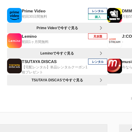
Prime Video
DMM
レンタル
初回30日間無料
月額5
購入
Prime Videoで今すぐ見る
Lemino
J:C
見放題
初回1ヶ月間無料
-
Leminoで今すぐ見る
TSUTAYA DISCAS
musi
レンタル
【宅配レンタル】単品レンタルクーポン1
今なら
枚プレゼント
TSUTAYA DISCASで今すぐ見る