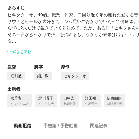
あらすじ
ヒキタクニオ、49歳。職業、作家。二回り近く年の離れた愛する妻
サウナとビールが大好きで、ジム通いのおかげでいたって健康体。
らずに2人だけで生きていくと決めていたが、ある日「ヒキタさん
その一言がきっかけで妊活を始めるも、なかなか結果は出ず･･･ク
タ…
続きを読む
監督
脚本
原作
細川徹
細川徹
ヒキタクニオ
出演者
松重豊
北川景子
山中崇
濱田岳
伊東四朗
ヒキタクニオ
ヒキタサチ
桑島医師
杉浦俊一
田野辺和夫
動画配信
予告編 / 予告動画
関連記事