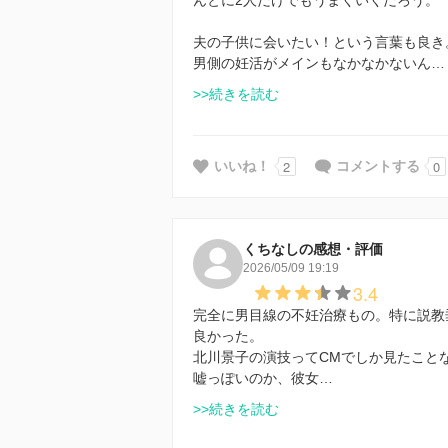
んとに2人だけでもうまくいくだろう。
夫の子供に会いたい！という言葉も良き
男側の妊活がメインもなかなかないん…
>>続きを読む
2
0
いいね！
コメントする
くちなしの感想・評価
2026/05/09 19:19
3.4
完全に男目線の不妊治療もの。特に説教
良かった。
北川景子の演技ってCMでしか見たこと
嘘っぽいのか、彼女…
>>続きを読む