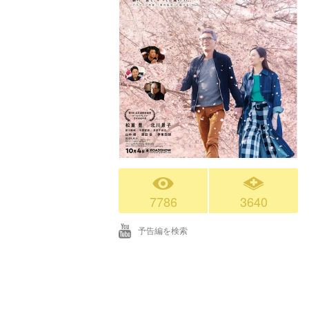
7786
3640
予告編を検索