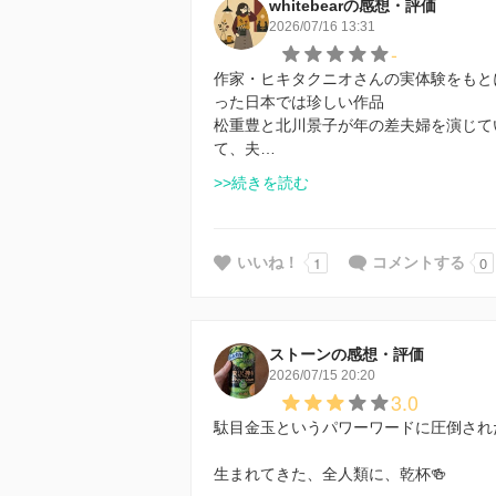
whitebearの感想・評価
2026/07/16 13:31
-
作家・ヒキタクニオさんの実体験をもと
った日本では珍しい作品
松重豊と北川景子が年の差夫婦を演じて
て、夫…
>>続きを読む
1
0
いいね！
コメントする
ストーンの感想・評価
2026/07/15 20:20
3.0
駄目金玉というパワーワードに圧倒され
生まれてきた、全人類に、乾杯🍻