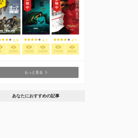
14
映
3.9
4.1
4.1
2
23253
12026
24334
77240
48226
もっと見る
あなたにおすすめの記事