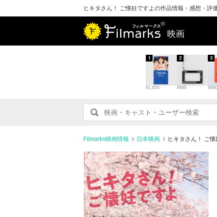
ヒキタさん！ ご懐妊ですよの作品情報・感想・評
映画
1
2
3
¥1,650
¥990
¥99
Filmarks映画情報
日本映画
ヒキタさん！ ご