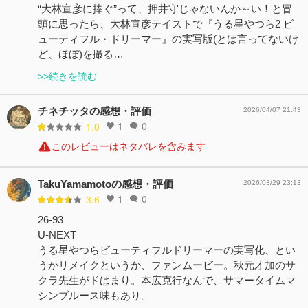
“大林宣彦に捧ぐ”って、押井守じゃないんか～い！と冒
頭に思ったら、大林宣彦テイストで『うる星やつら2 ビ
ューティフル・ドリーマー』の実写版(とは言ってないけ
ど、ほぼ)を撮る…
>>続きを読む
チネチッタの感想・評価
2026/04/07 21:43
1
0
1.0
このレビューはネタバレを含みます
TakuYamamotoの感想・評価
2026/03/29 23:13
1
0
3.6
26-93
U-NEXT
うる星やつらビューティフルドリーマーの実写化、とい
うかリメイクというか、ファンムービー。秋元才加のサ
クラ先生がドはまり。本広克行なんで、サマータイムマ
シンブルース味もあり。