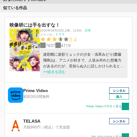
似ている作品
映像研には手を出すな！
2020年09月25日上映
、
113分
、
日本
ジャンル：
ドラマ
3.4
7637
4719
迷彩帽に迷彩リュックの少女・浅草みどり(齋藤
飛鳥)は、アニメが好きで、人並み外れた想像力
があるのだが、見知らぬ人に話しかけられると卒
倒してしまうほどの極度の人見知り。浅草の中学
>>続きを読む
からの同級生・金森さやか(梅澤美波)は長身で美
脚、金儲けに異常な執着を見せるタイプだ。2人
が入学した芝浜高校は、413の部活動と72の研究
Prime Video
レンタル
会およびそれに類する学生組織がある、一言でい
初回30日間無料
購入
えばカオスな高校。この部活動および学生組織を
束ねているのが大・生徒会。道頓堀透(小西桜
Prime Videoで今すぐ見る
子)、ソワンデ(グレイス・エマ)、阿島(福本莉
子)、王(松﨑亮)が幹部として運営を司っている。
TELASA
レンタル
そんな芝浜高校で、浅草と金森はカリスマ読者モ
月額990円（税込）で見放題
デルの水崎ツバメ(山下美月)と出会う。ツバメも
また、芝浜高校に入学してきた新入生で、実はア
TELASAで今すぐ見る