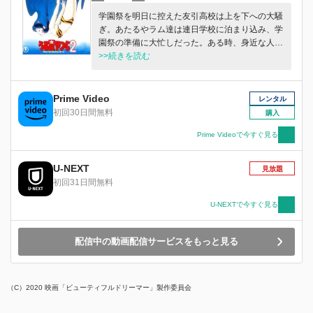
ず声をかけてしまうー「僕の、映画に、出てくれ
学園祭を明日に控えた友引高校は上を下への大騒
ませんか？」 無口どころか、名前も名乗らない
ぎ。あたるやラム達は連日学校に泊まり込み、学
彼女に自宅にあったマンガから「南」と名付けた
園祭の準備に大忙しだった。ある時、身近な人々
「僕」の、彼女のための映画製作が始まった。自
が姿を消し始め、町には異常事態が次々発生。真
>>続きを読む
身の工房で、特撮映画を準備中の優秀な後輩「小
相究明委員会を結成したあたる達が、面堂のハリ
川」（小川沙良）も巻き込み、「外の世界に憧れ
アーに乗り込み宇宙から町を見下ろすと…！友引
る少女の物語」の撮影が開始されるが、あまりに
町だけが巨大のカメの上に存在していたのだ。そ
Prime Video
レンタル
もシュールな設定やありえないセリフ回しなど
の日から町の様子は一変。あたる達のサバイバル
初回30日間無料
購入
に、ついていけないクルーは、次々に違和感を持
生活が始まった。押井守監督が放つ、日本アニメ
ち始める。それに対し、何かにとりつかれたよう
史に残る屈指の傑作。
Prime Videoで今すぐ見る
に撮影を止めようとしない「僕」。だが、その異
変は、いちばん疑問を感じていた「小川」にも訪
U-NEXT
れ始めるのだった・・・。
見放題
初回31日間無料
U-NEXTで今すぐ見る
配信中の動画配信サービスをもっと見る
（C）2020 映画「ビューティフルドリーマー」製作委員会