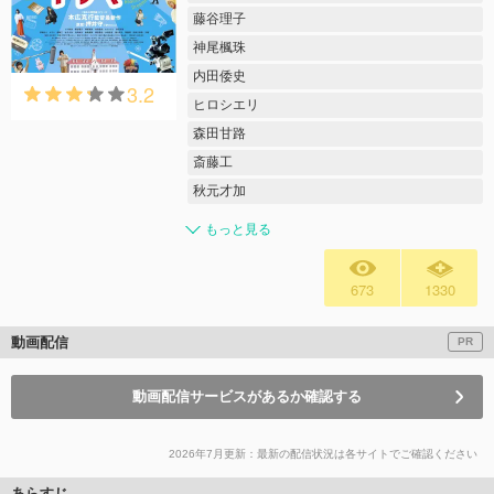
藤谷理子
神尾楓珠
内田倭史
3.2
ヒロシエリ
森田甘路
斎藤工
秋元才加
もっと見る
673
1330
動画配信
PR
動画配信サービスがあるか確認する
2026年7月更新：最新の配信状況は各サイトでご確認ください
あらすじ