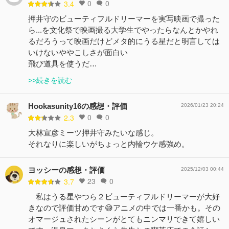
0
0
3.4
押井守のビューティフルドリーマーを実写映画で撮った
ら...を文化祭で映画撮る大学生でやったらなんとかやれ
るだろうって映画だけどメタ的にうる星だと明言しては
いけないややこしさが面白い
飛び道具を使うだ…
>>続きを読む
Hookasunity16の感想・評価
2026/01/23 20:24
0
0
2.3
大林宣彦ミーツ押井守みたいな感じ。
それなりに楽しいがちょっと内輪ウケ感強め。
ヨッシーの感想・評価
2025/12/03 00:44
23
0
3.7
私はうる星やつら２ビューティフルドリーマーが大好
きなので評価甘めです😅アニメの中では一番かも。その
オマージュされたシーンがとてもニンマリできて嬉しい