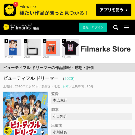
登録・ログイン
映画
1
2
3
4
¥1,650
¥990
¥990
¥7,700
ビューティフル ドリーマーの作品情報・感想・評価
ビューティフル ドリーマー
（
2020
）
上映日：2020年11月06日
製作国・地域：
日本
上映時間：75分
監督
本広克行
脚本
守口悠介
出演者
小川紗良