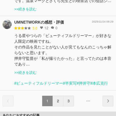
です。温泉マークとさくら先生との喫茶店での会話シ…
>>続きを読む
UMNETWORKの感想・評価
2025/11/24 08:29
12
0
3.0
うる星やつらの「ビューティフルドリーマー」が好きな
人限定の映画ですね。
その作品を見たことがない人が見てもなんのこっちゃ解
らないと思います。
押井守監督が「私が撮りたかった」と言ってたのは本音
であり…
>>続きを読む
#ビューティフルドリーマー
#半実写
#押井守
#本広克行
1
2
3
あなたにおすすめの記事