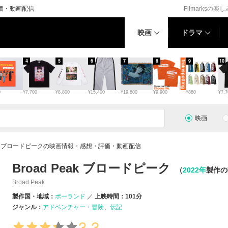
評価・動画配信
Filmarksの楽
映画
ドラマ
4
5
6
7
8
9
10
0
¥7,700
¥8,800
¥15,400
¥19,800
¥9,900
¥880
¥7,7
映画
Peak ブロードピークの映画情報・感想・評価・動画配信
Broad Peak ブロードピーク
（
2022年
製作の
Broad Peak
製作国・地域：
ポーランド
上映時間：101分
ジャンル：
アドベンチャー・冒険
伝記
3.3