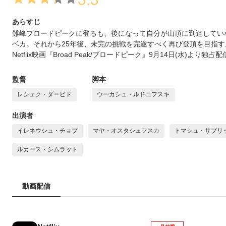
あらすじ
難峰ブロードピークに登るも、後になって自分が山頂に到達してい
ベカ。それから25年後、未完の挑戦を完遂すべく再び登頂を目指す
Netflix映画『Broad Peak/ブロードピーク』9月14日(水)より独占
監督
脚本
レシェク・ダービド
ウーカシュ・ルドコフスキ
出演者
イレネウシュ・チョプ
マヤ・オスタシェフスカ
トマシュ・サプリ
ルカース・シムラット
動画配信