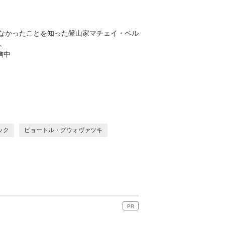
なかったことを知った登山家マチェイ・ベル
。
配信中
ック
ピョートル・グウォヴァツキ
PR