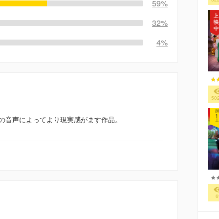
59%
32%
4%
50
20
1
の音声によってより現実感がます作品。
上
6