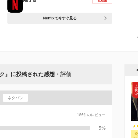
Netflix
見放題
Netflixで今すぐ見る
ドピーク』に投稿された感想・評価
ネタバレ
186件のレビュー
5%
32