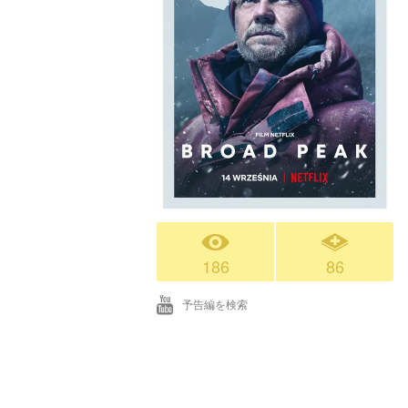
186
86
予告編を検索