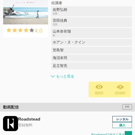
出演者
佐野弘樹
佐野
宮田佳典
宮田
4.0
山本奈衣瑠
凪
ホアン・ヌ・クイン
笠島智
海沼未羽
足立智充
もっと見る
9650
23465
動画配信
PR
Roadstead
レンタル
登録無料
購入
Roadsteadで今すぐ見る