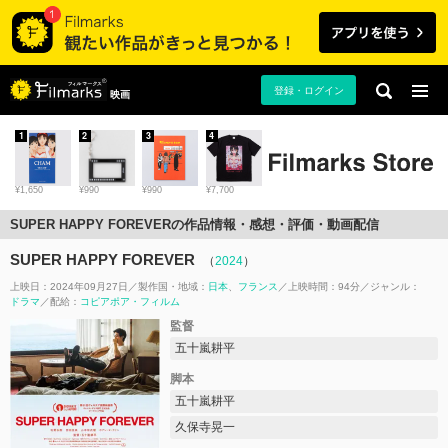
登録・ログイン
映画
1
2
3
4
¥1,650
¥990
¥990
¥7,700
SUPER HAPPY FOREVERの作品情報・感想・評価・動画配信
SUPER HAPPY FOREVER
（
2024
）
上映日：2024年09月27日
製作国・地域：
日本
フランス
上映時間：94分
ジャンル：
ドラマ
配給：
コピアポア・フィルム
監督
五十嵐耕平
脚本
五十嵐耕平
久保寺晃一