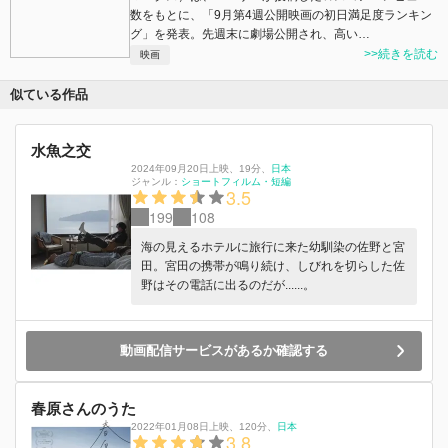
数をもとに、「9月第4週公開映画の初日満足度ランキン
グ」を発表。先週末に劇場公開され、高い…
>>続きを読む
映画
似ている作品
水魚之交
2024年09月20日上映
、
19分
、
日本
ジャンル：
ショートフィルム・短編
3.5
199
108
海の見えるホテルに旅行に来た幼馴染の佐野と宮
田。宮田の携帯が鳴り続け、しびれを切らした佐
野はその電話に出るのだが......。
動画配信サービスがあるか確認する
春原さんのうた
2022年01月08日上映
、
120分
、
日本
3.8