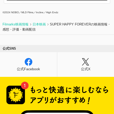
らずになっている老人を探し、大学生の夏（見上
愛）は、亡くなった友人が撮った写真の引き換え
©2024 NOBO／MLD Films／Incline／High Endz
券を手に、友人の母に会いに行く。世代の違う3
人の女性たちは、それぞれの理由で街を移動する
なかで、街の記憶にふれ、知らない誰かのことを
Filmarks映画情報
日本映画
SUPER HAPPY FOREVERの映画情報・
思いめぐらせる。
感想・評価・動画配信
公式SNS
公式Facebook
公式X