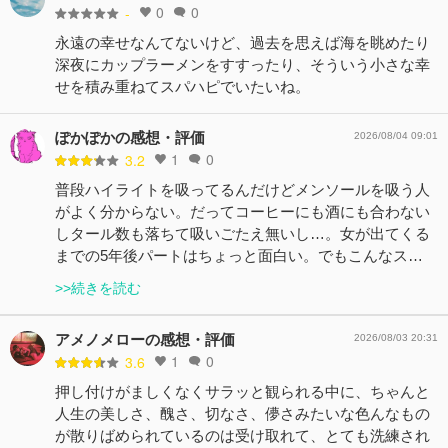
0
0
-
永遠の幸せなんてないけど、過去を思えば海を眺めたり
深夜にカップラーメンをすすったり、そういう小さな幸
せを積み重ねてスパハピでいたいね。
ぽかぽかの感想・評価
2026/08/04 09:01
1
0
3.2
普段ハイライトを吸ってるんだけどメンソールを吸う人
がよく分からない。だってコーヒーにも酒にも合わない
しタール数も落ちて吸いごたえ無いし…。女が出てくる
までの5年後パートはちょっと面白い。でもこんなス…
>>続きを読む
アメノメローの感想・評価
2026/08/03 20:31
1
0
3.6
押し付けがましくなくサラッと観られる中に、ちゃんと
人生の美しさ、醜さ、切なさ、儚さみたいな色んなもの
が散りばめられているのは受け取れて、とても洗練され