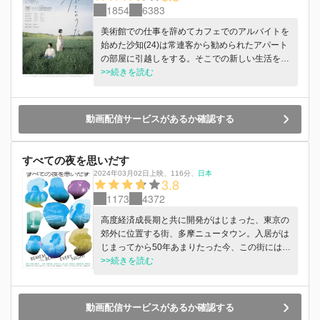
1854
6383
美術館での仕事を辞めてカフェでのアルバイトを
始めた沙知(24)は常連客から勧められたアパート
の部屋に引越しをする。そこでの新しい生活を始
めた沙知だったが、心にはもう会うことの叶わな
>>続きを読む
いパートナーの姿が残っている。
動画配信サービスがあるか確認する
すべての夜を思いだす
2024年03月02日上映
、
116分
、
日本
3.8
1173
4372
高度経済成長期と共に開発がはじまった、東京の
郊外に位置する街、多摩ニュータウン。入居がは
じまってから50年あまりたった今、この街には静
かだけれど豊かな時間が流れている。春のある日
>>続きを読む
のこと。誕生日を迎えた知珠（ちず/兵藤公美）
は、友人から届いた引っ越しハガキを頼りに、ニ
ュータウンの入り組んだ道を歩きはじめる。ガス
動画配信サービスがあるか確認する
検針員の早苗（大場みなみ）は、早朝から行方知