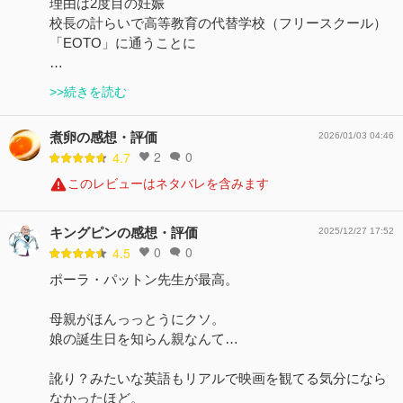
理由は2度目の妊娠
校長の計らいで高等教育の代替学校（フリースクール）
「EOTO」に通うことに
…
>>続きを読む
煮卵の感想・評価
2026/01/03 04:46
2
0
4.7
このレビューはネタバレを含みます
キングピンの感想・評価
2025/12/27 17:52
0
0
4.5
ポーラ・パットン先生が最高。
母親がほんっっとうにクソ。
娘の誕生日を知らん親なんて…
訛り？みたいな英語もリアルで映画を観てる気分になら
なかったほど。