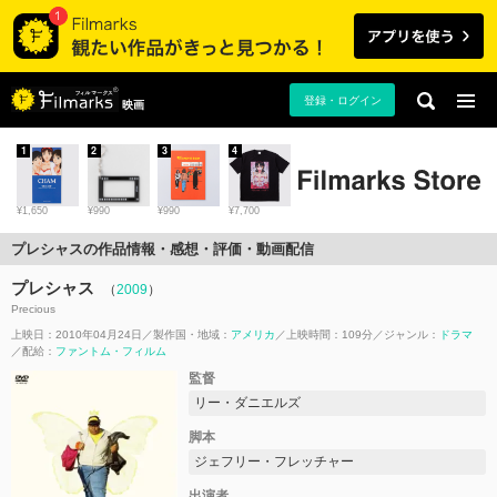
登録・ログイン
映画
1
2
3
4
¥1,650
¥990
¥990
¥7,700
プレシャスの作品情報・感想・評価・動画配信
プレシャス
（
2009
）
Precious
上映日：2010年04月24日
製作国・地域：
アメリカ
上映時間：109分
ジャンル：
ドラマ
配給：
ファントム・フィルム
監督
リー・ダニエルズ
脚本
ジェフリー・フレッチャー
出演者