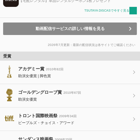
【宅配レンタル】単品レンタルクーポン1枚プレゼント
TSUTAYA DISCASで今すぐ見る
動画配信サービスの詳しい情報を見る
2026年7月更新：最新の配信状況は各サイトでご確認ください
受賞
アカデミー賞
2010年82回
助演女優賞
脚色賞
ゴールデングローブ賞
2010年67回
助演女優賞
トロント国際映画祭
2009年34回
ピープルズ・チョイス・アワード
サンダンス映画祭
2009年25回