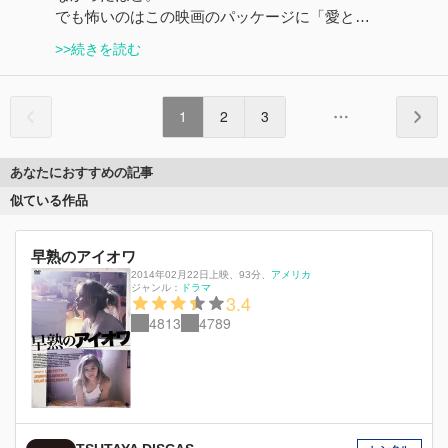
でも怖いのはこの映画のパッケージに「愛と…
>>続きを読む
1
2
3
あなたにおすすめの記事
似ている作品
早熟のアイオワ
2014年02月22日上映
、
93分
、
アメリカ
ジャンル：
ドラマ
3.4
4813
4789