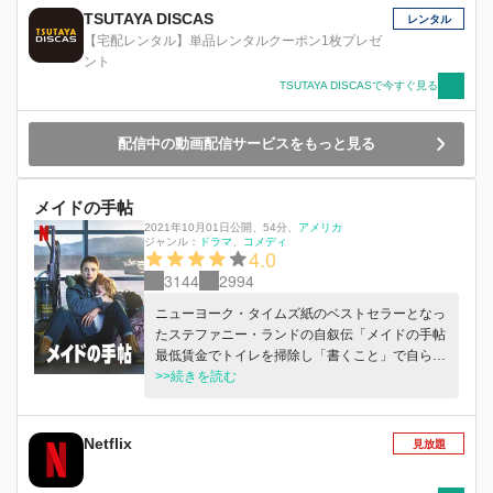
TSUTAYA DISCAS
レンタル
【宅配レンタル】単品レンタルクーポン1枚プレゼ
ント
TSUTAYA DISCASで今すぐ見る
配信中の動画配信サービスをもっと見る
メイドの手帖
2021年10月01日公開
、
54分
、
アメリカ
ジャンル：
ドラマ
コメディ
4.0
3144
2994
ニューヨーク・タイムズ紙のベストセラーとなっ
たステファニー・ランドの自叙伝「メイドの手帖
最低賃金でトイレを掃除し「書くこと」で自らを
救ったシングルマザーの物語」に着想を得た本作
>>続きを読む
「メイドの手帖」。掃除婦の仕事をしながら、爪
に火をともすような生活を送るシングルマザーの
半生を描きます。娘マディのために、より良い暮
Netflix
見放題
らしを求めて虐待から逃れ、ホームレスから脱却
したアレックス。時に絶望しつつも強い意志を持