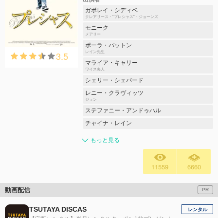
ガボレイ・シディベ
クレアリース・“プレシャス”・ジョーンズ
モニーク
メアリー
ポーラ・パットン
3.5
レイン先生
マライア・キャリー
ワイス夫人
シェリー・シェパード
レニー・クラヴィッツ
ジョン
ステファニー・アンドゥハル
チャイナ・レイン
もっと見る
11559
6660
動画配信
PR
TSUTAYA DISCAS
レンタル