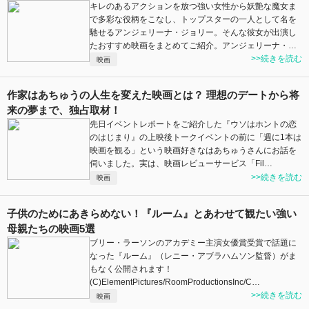
キレのあるアクションを放つ強い女性から妖艶な魔女ま
で多彩な役柄をこなし、トップスターの一人として名を
馳せるアンジェリーナ・ジョリー。そんな彼女が出演し
たおすすめ映画をまとめてご紹介。アンジェリーナ・…
>>続きを読む
映画
作家はあちゅうの人生を変えた映画とは？ 理想のデートから将
来の夢まで、独占取材！
先日イベントレポートをご紹介した『ウソはホントの恋
のはじまり』の上映後トークイベントの前に「週に1本は
映画を観る」という映画好きなはあちゅうさんにお話を
伺いました。実は、映画レビューサービス「Fil…
>>続きを読む
映画
子供のためにあきらめない！『ルーム』とあわせて観たい強い
母親たちの映画5選
ブリー・ラーソンのアカデミー主演女優賞受賞で話題に
なった『ルーム』（レニー・アブラハムソン監督）がま
もなく公開されます！
(C)ElementPictures/RoomProductionsInc/C…
>>続きを読む
映画