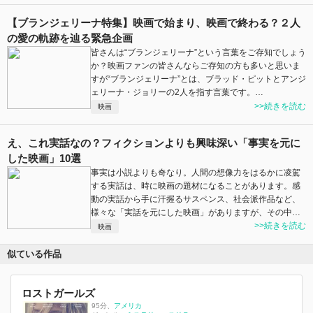
【ブランジェリーナ特集】映画で始まり、映画で終わる？２人
の愛の軌跡を辿る緊急企画
皆さんは“ブランジェリーナ”という言葉をご存知でしょう
か？映画ファンの皆さんならご存知の方も多いと思いま
すが“ブランジェリーナ”とは、ブラッド・ピットとアンジ
ェリーナ・ジョリーの2人を指す言葉です。…
>>続きを読む
映画
え、これ実話なの？フィクションよりも興味深い「事実を元に
した映画」10選
事実は小説よりも奇なり。人間の想像力をはるかに凌駕
する実話は、時に映画の題材になることがあります。感
動の実話から手に汗握るサスペンス、社会派作品など、
様々な「実話を元にした映画」がありますが、その中…
>>続きを読む
映画
似ている作品
ロストガールズ
95分
、
アメリカ