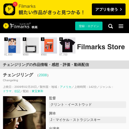
登録・ログイン
映画
1
2
3
4
¥1,650
¥990
¥990
¥7,700
チェンジリングの作品情報・感想・評価・動画配信
チェンジリング
（
2008
）
Changeling
上映日：2009年02月20日
製作国・地域：
アメリカ
上映時間：142分
ジャンル：
ドラマ
伝記
配給：
東宝東和
監督
クリント・イーストウッド
脚本
J・マイケル・ストラジンスキー
出演者