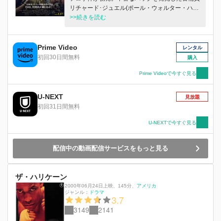
リチャード･ジュエル(ポール・ウォルター・ハウ
ザー)の迅速な通報によって数多くの力で多くの
>>続きを読む
人命が救われた。だが、爆弾の第一発見者である
ことでFBIから疑われ、第一容疑者として逮捕さ
れてしまう。ジュエルの窮地に立ち上がった弁護
Prime Video
レンタル
士のワトソン・ブライアント(サム・ロックウェ
初回30日間無料
購入
ル)は、この捜査に異を唱えるのだが…。
Prime Videoで今すぐ見る
U-NEXT
見放題
初回31日間無料
U-NEXTで今すぐ見る
配信中の動画配信サービスをもっと見る
ザ・ハリケーン
2000年06月24日上映
、
145分
、
アメリカ
ジャンル：
ドラマ
3.7
3149
2141