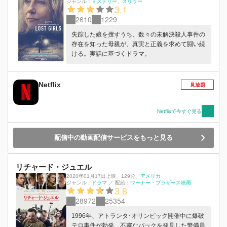
ジャンル：
ミステリー
スリラー
3.1
2610
1229
失踪した娘を捜すうち、数々の未解決殺人事件の
存在を知った母親が、真実と正義を求めて闘い続
ける。実話に基づくドラマ。
Netflix
見放題
Netflixで今すぐ見る
配信中の動画配信サービスをもっと見る
リチャード・ジュエル
2020年01月17日上映
、
129分
、
アメリカ
ジャンル：
ドラマ
／
配給：
ワーナー・ブラザース映画
3.8
28972
25354
1996年、アトランタ･オリンピック開催中に爆破
テロ事件が勃発。不審なバックを発見した警備員